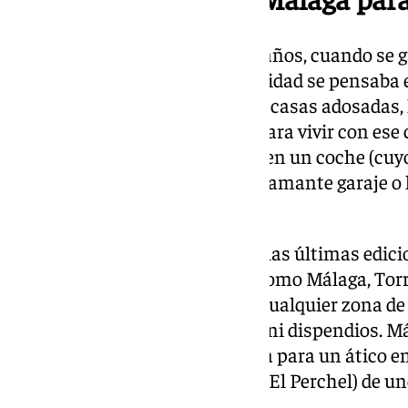
Normalmente, hace no tantos años, cuando se g
principales de la Lotería de Navidad se pensab
inmobiliarias tales como pisos, casas adosadas, 
y probablemente arrendarlos para vivir con ese c
dinero para caprichos gastarlo en un coche (cu
elevados) para guardarlo en el flamante garaje o
soñado.
Pero el enfoque que reina ya en las últimas edicio
como está la vida en ciudades como Málaga, To
Fuengirola, Mijas o Marbella o cualquier zona de
opción para grandes alharacas ni dispendios. Má
Gordo o el segundo premio daría para un ático en
(casco histórico y barrios como El Perchel) de u
mejor de los casos.