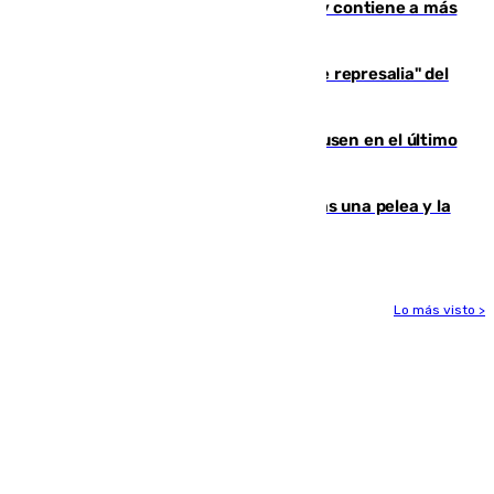
Niebla, que mantiene a 410 evacuadas y contiene a más
de 500 efectivos trabajando
Italia responde ante las "medidas de represalia" del
Gobierno de Sánchez
El Sevilla se desinfla ante el Leverkusen en el último
ensayo (1-2)
Tensión en la prisión de Alhaurín tras una pelea y la
incautación de un punzón
Lo más visto >
Más noticias
Ver más >