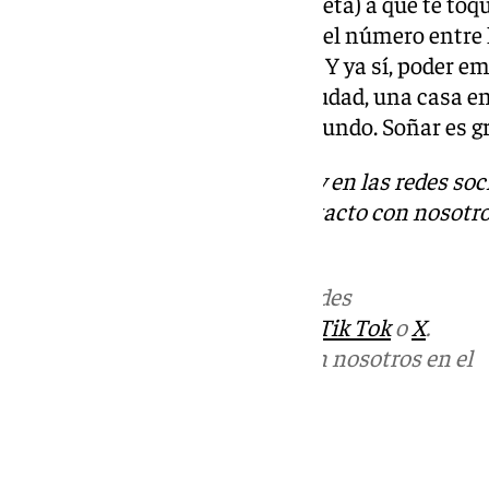
millones de habitantes del planeta) a que te toq
la vida. Esa posibilidad de tener el número entr
que destinado el Gordo de 2024. Y ya sí, poder e
una mariscada, un piso en la ciudad, una casa en
incluido a cualquier parte del mundo. Soñar es gr
Descubre más noticias de 101Tv en las redes soc
Tok
o
X
. Puedes ponerte en contacto con nosotro
informativos@101tv.es
Más noticias de
101TV
en las redes
sociales:
Instagram
,
Facebook
,
Tik Tok
o
X
.
Puedes ponerte en contacto con nosotros en el
correo
informativos@101tv.es
Tags: