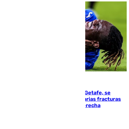
08.08.2026
Christantus Uche, delantero del Getafe, se
perderá toda la temporada por varias fracturas
en los ligamentos de su rodilla derecha