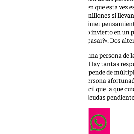
soñando hasta despiertas y creen que esta vez es 
de miles de euros o, incluso, de millones si lleva
aluvión de dinero empezar el primer pensamient
dará para jubilarme?» o el de «¿lo invierto en u
Málaga y me retiro a ver la vida pasar?». Dos alte
A la pregunta, ¿se puede retirar una persona de la
Gordo de la Lotería de Navidad? Hay tantas resp
españoles habitan este país. Depende de múltiple
importantes son la edad de la persona afortunada 
derrochadora lo tendrá más difícil que la que cui
niños o familiares a su cargo o deudas pendiente