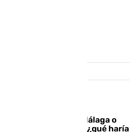
Andalucía
Comprar un piso en Málaga o
jubilarse sin invertir: ¿qué haría