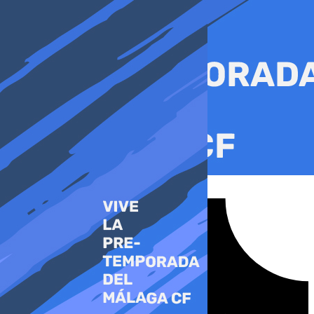
Ir
al
contenido
Tiktok