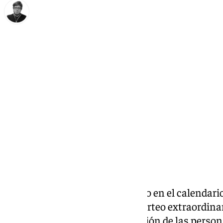
Enrique Rodríguez
domingo, 22 diciembre 2024, 07:57
Compartir:
Llega una fecha marcada en rojo en el calendario 
diciembre. Como cada año, el sorteo extraordinar
Navidad
hace volar la imaginación de las perso