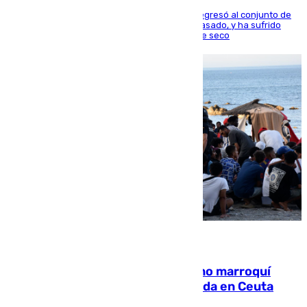
El centrocampista reconvertido en atacante regresó al conjunto de
la capital, después de salir obligado el curso pasado, y ha sufrido
una lesión que lo mantendrá un año en el dique seco
08.08.2026
Expulsado de España un ciudadano marroquí
condenado por allanar una vivienda en Ceuta