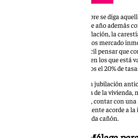
Es por ello que, de aunque siempre se diga aquell
trabajo si me toca el Gordo» (este año además co
lunes), lo cierto es que con la inflación, la carestí
precios de los coches y los propios mercado inmob
disparados es cada vez más difícil pensar que c
20% en impuestos a Hacienda) en los que está v
euros del segundo premio (menos el 20% de tasas 
Para pensar en la retirada, en un jubilación anti
pagada o adelantada la hipoteca de la vivienda
en lo referente al ocio y, además, contar con una
en la Seguridad Social relativamente acorde a la 
década o varias y pensar en la vida cañón.
Comprar un piso en Málaga para