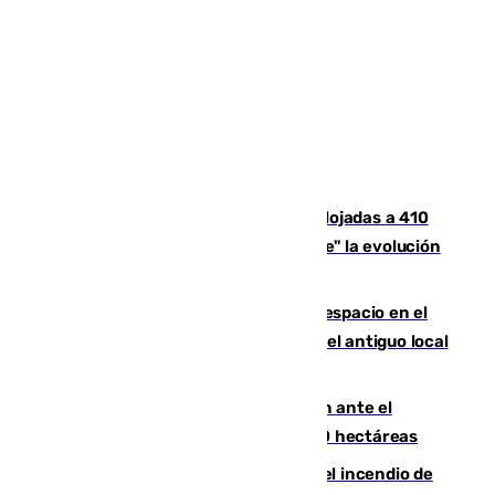
El incendio de Niebla mantiene desalojadas a 410
personas que siguen con "incertidumbre" la evolución
del viento
Las marcas internacionales ganan espacio en el
Centro de Málaga: la Tagliatella abre en el antiguo local
de Vox Sports Bar
Moreno pide extremar la precaución ante el
incendio de Niebla, que supera las 4.000 hectáreas
340 personas más desalojadas por el incendio de