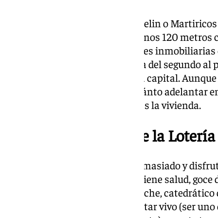
Si el piso es en barrios como Huelin o Martiricos
tocateja un chalet adosado de unos 120 metros
en uno de los principales portales inmobiliarias
euros y 400.000 euros (lo que va del segundo al 
aparecen 1.702 casas en Málaga capital. Aunque 
una si es factible comprarla, cuánto adelantar 
vivirían y si necesitaría reformas la vivienda.
Más fácil que te toque la Lotería
En cualquier caso, no piense demasiado y disfrut
sus familiares y allegados. Y si tiene salud, goc
matemático de Francisco Pedroche, catedrático d
Valencia (UPV), es más difícil estar vivo (ser uno 