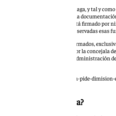
La portavoz adjunta de Con Málaga, y tal y como 
denuncia, se extraña de que en la documentación
«ninguno de los documentos está firmado por ni
empleado público, que tienen reservadas esas fu
«Todos los documentos están firmados, exclusiv
Promálaga, Francisco Salas, y por la concejala 
vicepresidenta del Consejo de Administración de
añaden.
https://www.101tv.es/oposicion-pide-dimision-
malaga/
¿Qué pide Con Málaga?