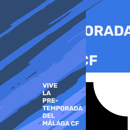
Ir
al
contenido
Tiktok