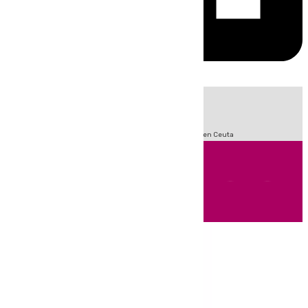
HOY
|
Sucesos
Incendios
Fútbol
LaLiga
Crisis Migratoria en Ceuta
Andalucía