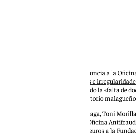
Compartir:
Con Málaga ha elevado una denuncia a la Oficin
el
posible «conflicto de intereses e irregularidade
formación política ha denunciado la «falta de d
el equipo de gobierno del Consistorio malagueño
La portavoz adjunta de Con Málaga, Toni Morilla
Pleno de febrero con llevar a la Oficina Antifraud
Ayuntamiento de casi 100.000 euros a la Fund