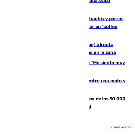
Muere un joven de 21 años tras ser localizado
inconsciente en una piscina de El Palo
Cae una red que vendía marihuana, hachís y porros
en Marbella: cinco detenidos por regentar un 'coffee
shop'
El incendio forestal de Tírig (Castellón) afronta
horas claves ante el riesgo de tormentas en la zona
De la Fuente, homenajeado en Haro: "Me siento muy
emocionado"
Muere un hombre en un accidente entre una moto y
un quad en un pueblo de Granada
De la firma de Alfonso XII a la Chiclana de los 90.000
habitantes: siglo y medio de orgullo local
Lo más visto >