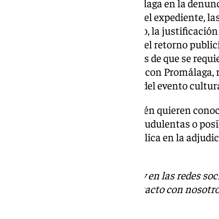
Entre las solicitudes de Con Málaga en la denun
sobre el contrato de patrocinio, el expediente, la
y justificativo del procedimiento, la justificació
informe técnico de valoración del retorno public
que se hacen referencia. Además de que se requie
documentos y comunicaciones con Promálaga, re
patrocinio y con la celebración del evento cultura
Los ediles de Con Málaga también quieren conoce
irregularidades, actuaciones fraudulentas o pos
en materia de contratación pública en la adjudi
patrocinio.
Descubre más noticias de 101Tv en las redes soc
Tok
o
X
. Puedes ponerte en contacto con nosotro
informativos@101tv.es