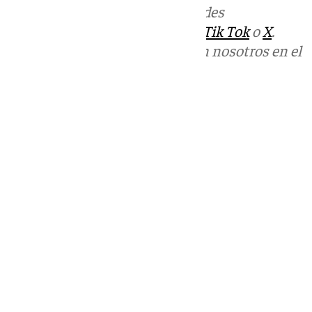
Más noticias de
101TV
en las redes
sociales:
Instagram
,
Facebook
,
Tik Tok
o
X
.
Puedes ponerte en contacto con nosotros en el
correo
informativos@101tv.es
Tags:
Últimas noticias