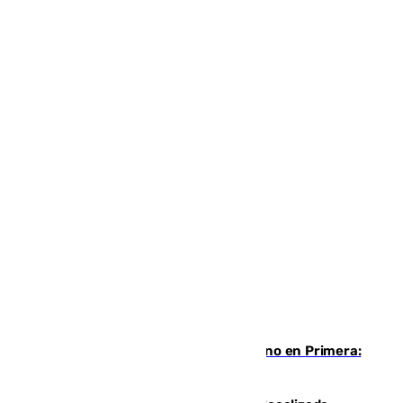
Las ganas de Larrubia ante su estreno en Primera:
"En busca de más sueños"