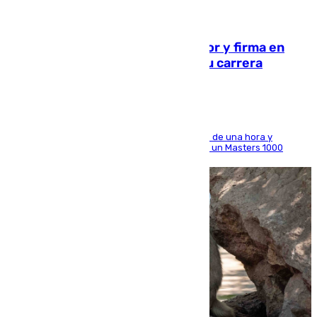
09.08.2026
Daniel Mérida derriba a Griekspoor y firma en
Montreal el mejor resultado de su carrera
El madrileño arrolla al neerlandés en poco más de una hora y
alcanza por primera vez los cuartos de final de un Masters 1000