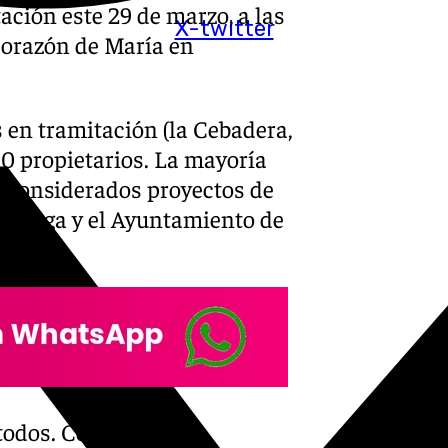
ción este 29 de marzo, a las
X-twitter
Corazón de María en
s en tramitación (la Cebadera,
00 propietarios. La mayoría
er considerados proyectos de
 Málaga y el Ayuntamiento de
todos. Con 7