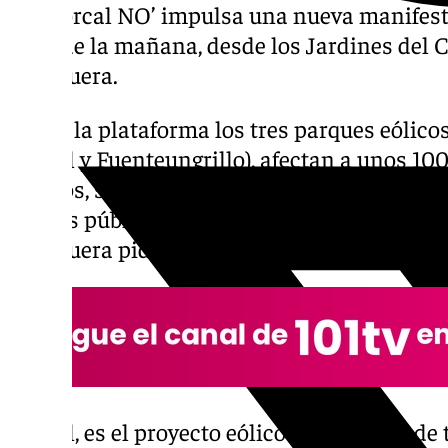
a el Torcal NO’ impulsa una nueva manifesta
once de la mañana, desde los Jardines del 
Antequera.
Según la plataforma los tres parques eólico
Cordel y Fuenteungrillo), afectan a unos 10
de ellos, sin posibilidades de reclamar al s
interés público, una figura que desde Asaja
Antequera piden regular. »
Cordel, es el proyecto eólico más grande de 