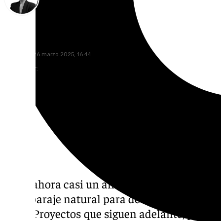
María Rosales
miércoles, 26 marzo 2025, 16:44
Compartir:
Hace ahora casi un año los vecinos del Sur 
en el paraje natural para decir no a la inst
zona. Proyectos que siguen adelante, por es