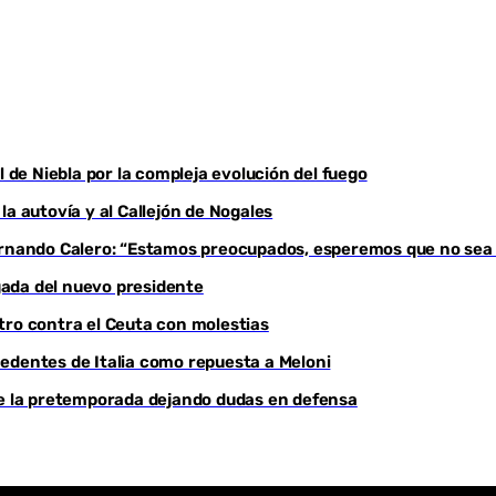
Youtube
l de Niebla por la compleja evolución del fuego
a autovía y al Callejón de Nogales
Fernando Calero: “Estamos preocupados, esperemos que no sea
egada del nuevo presidente
tro contra el Ceuta con molestias
edentes de Italia como repuesta a Meloni
de la pretemporada dejando dudas en defensa