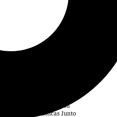
del Torcal se concentraban
alación de más eólicas en su
o la plataforma ‘Eólicas Junto