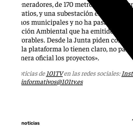
aerogeneradores, de 170 metros de altura, u
megavatios, y una subestación eléctrica. Est
términos municipales y no ha pasado el vist
Protección Ambiental que ha emitido dict
desfavorables. Desde la Junta piden confiar
desde la plataforma lo tienen claro, no par
de manera oficial los proyectos».
Más noticias de
101TV
en las redes sociales:
Ins
correo
informativos@101tv.es
Tags:
Últimas noticias