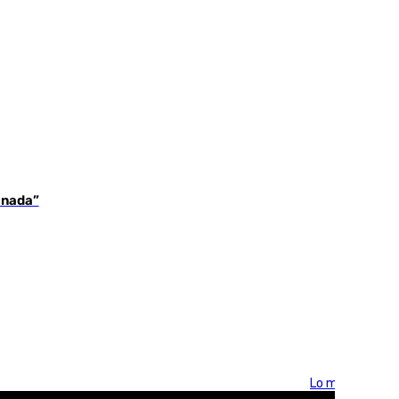
 nada”
Lo más visto >