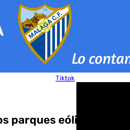
Tiktok
s parques eólicos en el 