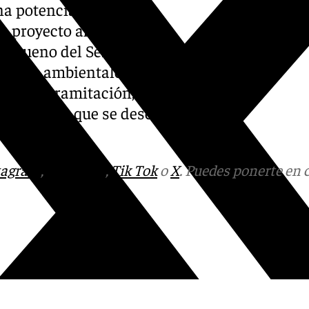
na potencia de 43,4
e proyecto afecta a tres
o bueno del Servicio de
ámenes ambientales
 en esa tramitación, pero
arán «hasta que se desestimen
tagram
,
Facebook
,
Tik Tok
o
X
. Puedes ponerte en 