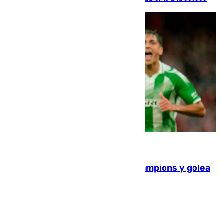
06.08.2026
El Betis supera el examen de Champions y golea
al Arsenal en Dublín (1-3)