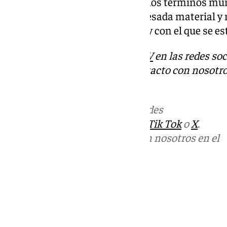
Además, los ayuntamientos de los términos muni
han cedido de manera desinteresada material y
en sus propios ayuntamientos y con el que se e
Descubre más noticias de
101TV
en las redes soc
Tok
o
X
. Puedes ponerte en contacto con nosotro
informativos@101tv.es
Más noticias de
101TV
en las redes
sociales:
Instagram
,
Facebook
,
Tik Tok
o
X
.
Puedes ponerte en contacto con nosotros en el
correo
informativos@101tv.es
Tags:
Últimas noticias