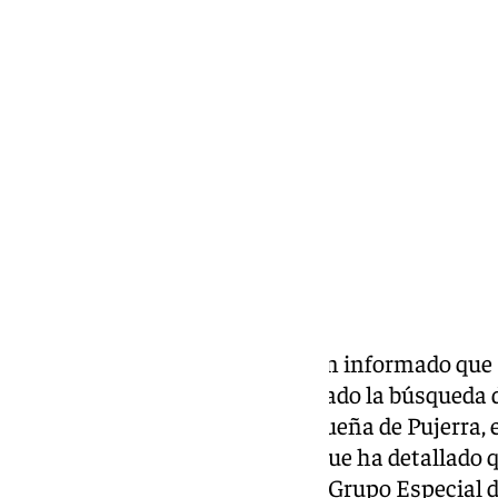
Ignacio Pérez
sábado, 22 marzo 2025, 11:02
Compartir:
Unidades de la
Guardia Civil
han informado que 
horas de la mañana de este sábado la búsqueda d
río Genal, en la localidad malagueña de Pujerra, 
confirmado el cuerpo armado, que ha detallado q
unidades tales y como el GEAS (Grupo Especial d