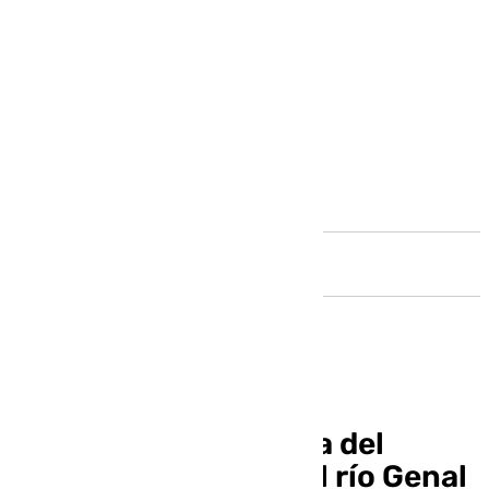
Andalucía
Continúa la búsqueda del
motorista que cayó al río Genal