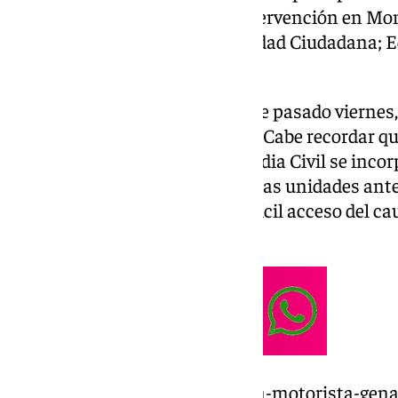
GREIM (Grupo de Rescate e Intervención en Mont
la Naturaleza (Seprona), Seguridad Ciudadana; E
helicóptero.
Al igual que en la jornada de este pasado viernes
cauce y en los márgenes del rio. Cabe recordar qu
Pegaso –con drones– de la Guardia Civil se incor
en la que ya venían trabajando las unidades antes
búsqueda en los laterales de difícil acceso del cau
cauce del río Genal.
https://www.101tv.es/busqueda-motorista-gena