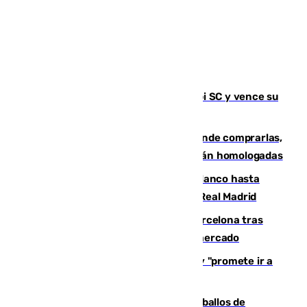
El Málaga es muy superior al Al-Arabi SC y vence su
primer encuentro de pretemporada
Gafas para el eclipse solar 2026: dónde comprarlas,
dónde conseguirlas y cómo saber si están homologadas
Vinícius Júnior seguirá vestido de blanco hasta
2032 tras cerrar su renovación con el Real Madrid
Rodrigo negocia su fichaje por el Barcelona tras
romper con el Madrid y revoluciona el mercado
El Rey traslada a Vivas su respaldo y "promete ir a
Ceuta" después de la crisis migratoria
El primer ciclo de las carreras de caballos de