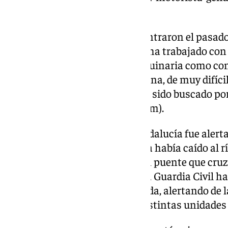
tras-la-crecida-del-rio/
Por otras parte, las tareas se centraron el pasado
el puente donde cayó, donde se ha trabajado con
zona más abaja, tanto con maquinaria como con
Benemérita; y en una tercera zona, de muy difíci
municipal de Faraján, donde ha sido buscado por
Intervención en Montaña (Greim).
El sistema Emergencias 112 Andalucía fue alerta
12.40 horas de que un motorista había caído al r
por la corriente a la altura de un puente que cruza
entre Igualeja y Júzcar. Desde la Guardia Civil 
hora cuando se recibió la llamada, alertando de 
más de 30 guardias civiles de distintas unidades 