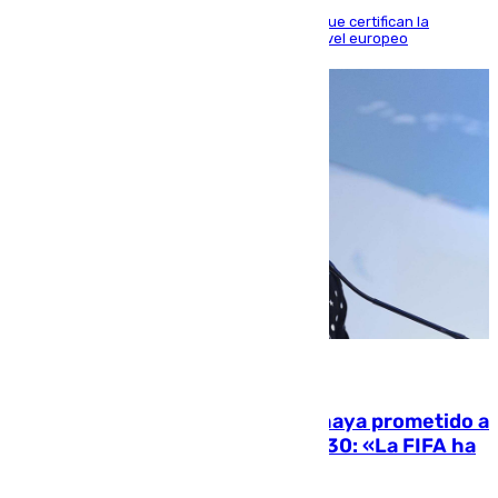
Riquelme, Deossa y Fornals firman los tantos que certifican la
superioridad bética ante un rival de máximo nivel europeo
06.08.2026
El Gobierno niega que Infantino haya prometido a
Marruecos la final del Mundial 2030: «La FIFA ha
sido tajante»