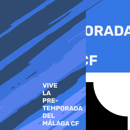
Ir
al
contenido
Tiktok