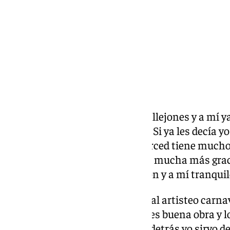
«Murgas y comparsas por los callejones y a mí ya
Han cambiado la presentación. Si ya les decía yo 
esa estatua de Picasso de la Merced tiene much
carnaval parece que no les hace mucha más gracia
pero a la Plaza de la Constitución y a mí tranquil
La primera copla es una crítica al artisteo carnav
farzerío totá–: «Otros me dicen es buena obra y l
cara, y hasta me abrazan, y por detrás yo sirvo d