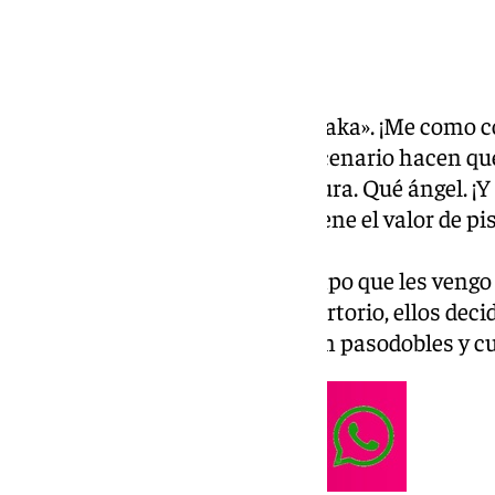
«Ooga shaka, ooga ooga ooga chaka». ¡Me como co
que cada vez que se suben al escenario hacen que
Qué desparpajo. Qué desenvoltura. Qué ángel. ¡Y
difícil en sencillo. A ver quién tiene el valor de p
bien como ellos.
Aunque por la cuestión del tiempo que les veng
semifinales deben recortar repertorio, ellos de
popurrí al completo; recortan en pasodobles y cu