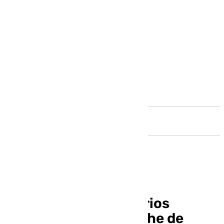
Andalucía
Duendes y carnavalarios
sobresalen en la ‘Noche de