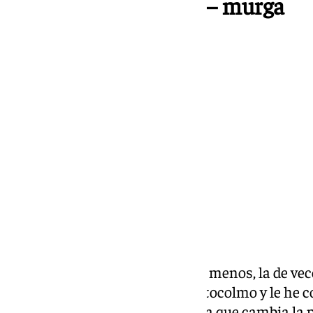
¡Qué bien me siento! – murga
«Una hora suelto y te echaba de menos, la de vec
pa mí que tengo el síndrome Estocolmo y le he co
enamorao». ¡Ooooooootra murga que cambia la pr