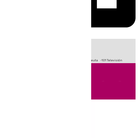
HOY
|
Fútbol
Primera División
LaLiga
Crisis Migratoria en Ceuta
101 Televisión
Andalucía