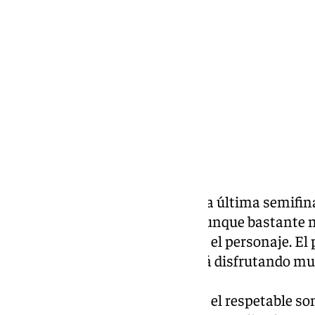
«¡Vamos el teatro arriba que es la última semifin
del Cenachero su romancero. Aunque bastante n
incluso, Víctor logra meterse en el personaje. El p
tranquilizando. Se nota que está disfrutando m
del jueves.
Las cuartetas que más calan en el respetable so