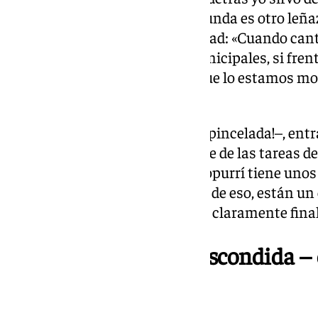
obra en una caricatura». La segunda es otro leñaz
se le tiene al carnaval en la ciudad: «Cuando c
no te vayan a denunciar los municipales, si fre
sale el dueño y nos recrimina que lo estamos mo
semifinal. Bravo por el CAMM.
Los cuplés, ambos al tipo –¡qué pincelada!–, ent
uno a los trucos para deshacerse de las tareas de l
artistas. La idea es buena y el popurrí tiene uno
público se parta de risa. A pesar de eso, están un
letras como en ejecución, de las claramente fina
Albarracín, la aldea escondida 