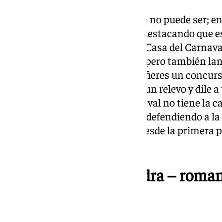
El pasodoble más reivindicativo no puede ser; en
investidura de Luis Bermúdez, destacando que e
una Escuela y que ha abierto la Casa del Carnav
todo el mundo y a los colegios», pero también lan
al resto de carnavaleros: «Si prefieres un concur
saquen una infantil para tener un relevo y dile 
espabilen porque nuestro carnaval no tiene la cal
infantiles». ¡BRAVO! La cantera defendiendo a la
todas las sesiones anteriores, desde la primera 
eterna a La Murguita.
Me he quedao de piedra – roman