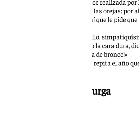
apariencia de la estatua de bronce realizada por
presidente de la FCCM, le tira de las orejas: por 
solo el Entierro del Boquerón, así que le pide qu
del Carnaval.
El cuplé lo borda, y con el estribillo, simpatiquí
público en el bolsillo: «Que tengo la cara dura, d
a tenerla dura? ¡Si la tengo hecha de bronce!»
De desparpajo va sobrado. Ojalá repita el año qu
lo pase más bomba todavía.
Aquí no pinto ná – murga