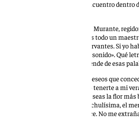
menos necesario: «Y aquí me encuentro dentro de
asustado». Vellitos de punta.
El segundo, un piropito a Carlos Murante, regido
Málaga: «En los audiovisuales es todo un maestr
maravillas dentro y fuera del Cervantes. Si yo hab
con la imagen, con la luz, con el sonido». Qué let
escrita. Cuánto cariño se desprende de esas pala
Cuplés de comparsa, sobre los deseos que conce
vaya estribillo precioso: «Quiero tenerte a mi ver
sol tiña tu escollera, ay, Málaga, seas la flor más
popurrí es chulísimo, la idea es chulísima, el m
necesario y ellos suenan de dulce. No me extraña
de nuevo.