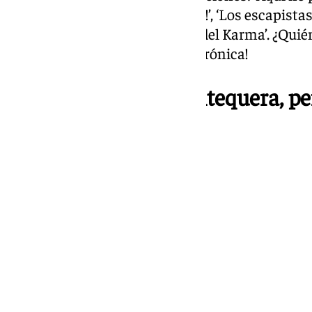
escondida’, ‘¡Qué bien me siento!’, ‘Los escapistas’
carnavalarios’ y ‘Viva la Virgen del Karma’. ¿Qu
final de la noche, ¡Va telón! ¡Va crónica!
Los que vienen de Antequera, per
murga infantil