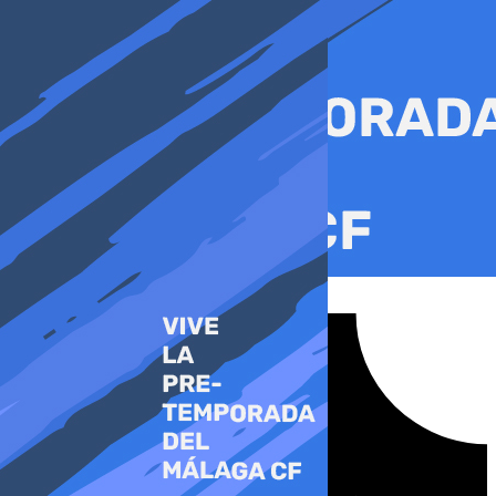
Ir
al
contenido
Tiktok