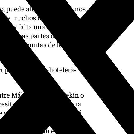
to, puede albergar hasta unos
b’ de muchos destinos,
o hace falta una ampliación…
 con otras partes del mundo
amo a preguntas de los
cupacion-media-hotelera-
entre Málaga y China (Pekín o
cesitan autorizaciones para
e vuelos me parece que está
da aumentar. Creo que
n lo que se fijan es en la