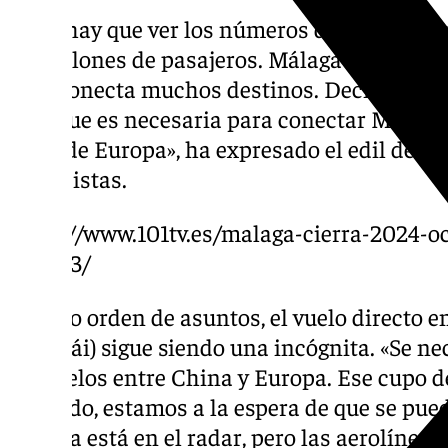
«Sólo hay que ver los números del aeropuer
30 millones de pasajeros. Málaga es un ‘hu
interconecta muchos destinos. Decir que n
creo que es necesaria para conectar Málaga
fuera de Europa», ha expresado el edil del r
periodistas.
https://www.101tv.es/malaga-cierra-2024-o
mas-83/
En otro orden de asuntos, el vuelo directo 
Shangái) sigue siendo una incógnita. «Se ne
los vuelos entre China y Europa. Ese cupo d
ocupado, estamos a la espera de que se pue
Málaga está en el radar, pero las aerolíneas e