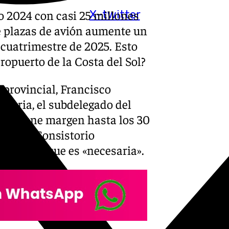
o 2024 con casi 25 millones
X-twitter
de plazas de avión aumente un
 cuatrimestre de 2025. Esto
ropuerto de la Costa del Sol?
 provincial, Francisco
cesaria, el subdelegado del
ue «tiene margen hasta los 30
smo del Consistorio
 afirmado que es «necesaria».