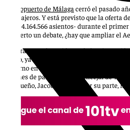
El
Aeropuerto de Málaga
cerró el pasado añ
de pasajeros. Y está previsto que la oferta 
10,7% -4.164.566 asientos- durante el primer
ha abierto un debate, ¿hay que ampliar el Ae
Mientras que el presidente de la Diputación
Salado, ya dijo que esta ampliación sí es ne
Gobierno en Málaga, Javier Salas, aseguró q
millones de pasajeros». El concejal de Turi
malagueño, Jacobo Florido, por su parte, ha