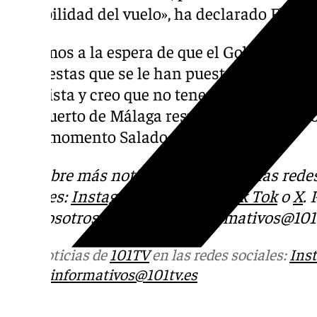
rentabilidad del vuelo», ha declarado Florid
«Estamos a la espera de que el Gobierno de 
propuestas que se le han puesto encima de
optimista y creo que no tenemos competenci
Aeropuerto de Málaga respecto a aeropuertos
en su momento Salado sobre este tema.
Descubre más noticias de 101Tv en las rede
sociales:
Instagram
,
Facebook
,
Tik Tok
o
X
.
con nosotros en el correo
informativos@101t
Más noticias de
101TV
en las redes sociales:
Ins
correo
informativos@101tv.es