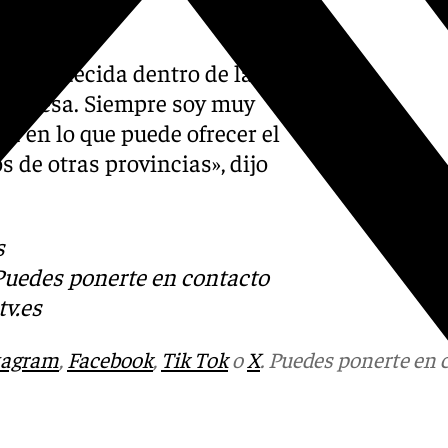
o.
China decida dentro de las
 la mesa. Siempre soy muy
a en lo que puede ofrecer el
 de otras provincias», dijo
s
 Puedes ponerte en contacto
v.es
tagram
,
Facebook
,
Tik Tok
o
X
. Puedes ponerte en 