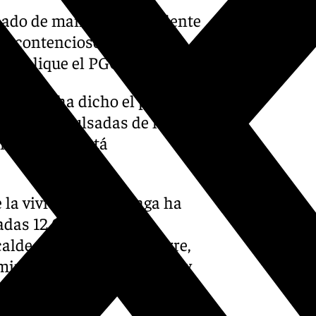
irmado de manera contundente
 un contencioso-
 se aplique el PGOU de 2011».
 quién», ha dicho el portavoz
milias expulsadas de la
itación, no está
de la vivienda en Málaga ha
adas 12.000 viviendas
alde, Francisco de la Torre,
iminan los pisos turísticos y