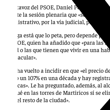
El portavoz del PSOE, Daniel Pérez, ha af
durante la sesión plenaria que «se va a ir a
administrativo, por la vía judicial, para que
«Málaga está que lo peta, pero depende para
del PSOE, quien ha añadido que «para las fa
ciudad o las que tienen que vivir en una hab
espectacular».
Pérez ha vuelto a incidir en que «el precio 
subido un 107% en una década y hay registr
turísticas». Le ha preguntado, además, al alc
«por qué en las torres de Martiricos sí se el
no en el resto de la ciudad».