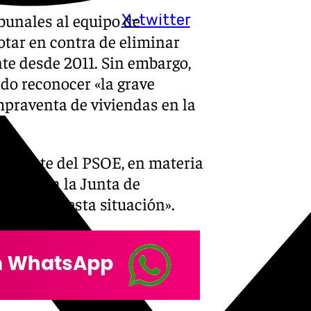
ibunales al equipo de
X-twitter
tar en contra de eliminar
te desde 2011. Sin embargo,
ado reconocer «la grave
ompraventa de viviendas en la
 urgente del PSOE, en materia
torio y a la Junta de
revertir esta situación».