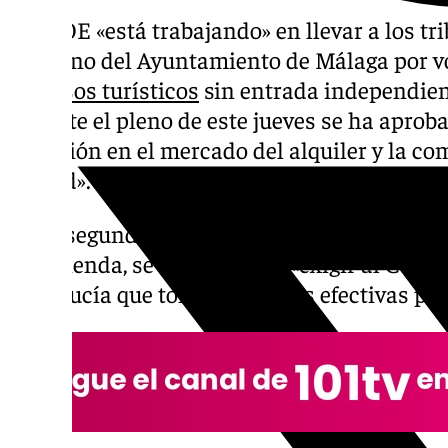
El PSOE «está trabajando» en llevar a los tr
gobierno del Ayuntamiento de Málaga por vo
los
pisos turísticos
sin entrada independien
durante el pleno de este jueves se ha aprob
situación en el mercado del alquiler y la c
ciudad».
En la segunda parte del punto de la moción
de vivienda, se ha aprobado «exigir al Consis
Andalucía que tomen medidas efectivas para 