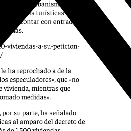
 el área de Urbanismo
20 viviendas turísticas que
 -por no contar con entrada y
440 más.
0-viviendas-a-su-peticion-
/
 le ha reprochado a de la
 los especuladores», que «no
 vivienda, mientras que
n tomado medidas».
por su parte, ha señalado
ticas al amparo del decreto de
más de 1.500 viviendas