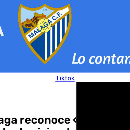
Tiktok
aga reconoce «la grave s