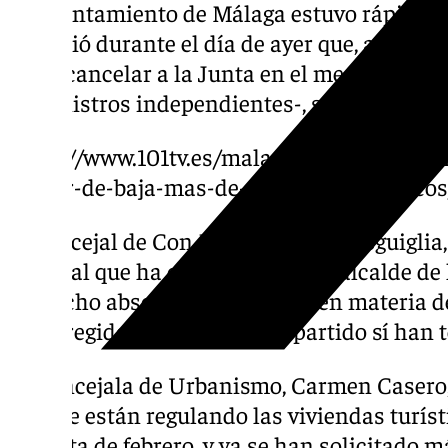
El Ayuntamiento de Málaga estuvo rápido y
anunció durante el día de ayer que, a las 1.1
pidió cancelar a la Junta en el mes de julio
suministros independientes-, se sumaban 
https://www.101tv.es/malaga-suma-otras-44
de-dar-de-baja-mas-de-mil-pisos-turisticos
El concejal de Con Málaga, Nicolás Sguiglia,
Torre, al que ha calificado como «alcalde de
ha hecho absolutamente nada en materia de
otros regidores de su propio partido sí ha
La concejala de Urbanismo, Carmen Casero, 
que «se están regulando las viviendas turís
la Junta de febrero, y ya se han solicitado 