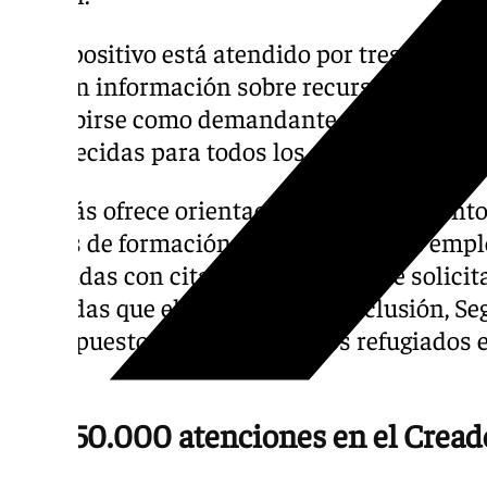
El dispositivo está atendido por tres técnic
ofrecen información sobre recursos, oferta
inscribirse como demandante de empleo, si
establecidas para todos los servicios públi
Además ofrece orientación y asesoramiento
cursos de formación o a programas de empl
atendidas con cita previa, que puede solicit
llamadas que el Ministerio de Inclusión, Se
ha dispuesto para atender a los refugiados e
44).
Casi 50.000 atenciones en el Cread