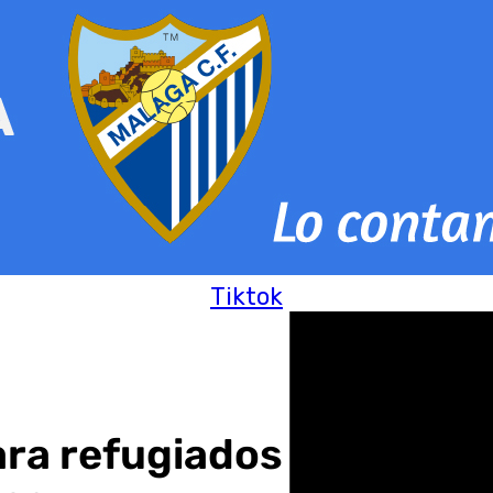
Tiktok
ara refugiados ucranian