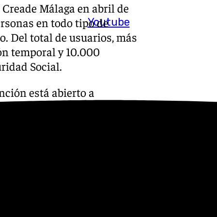
 Creade Málaga en abril de
ersonas en todo tipo de
Youtube
o. Del total de usuarios, más
ón temporal y 10.000
ridad Social.
nción está abierto a
n mayor prevalencia las
bia, y nacionalidades
 Guinea Conakry, Nigeria,
nadas con las expectativas
oral y la formación;
ercado de trabajo en España