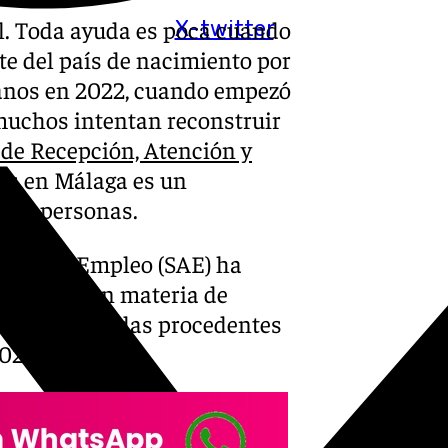
il. Toda ayuda es poca cuando
X-twitter
rte del país de nacimiento por
ianos en 2022, cuando empezó
muchos intentan reconstruir
 de Recepción, Atención y
os en Málaga es un
.700 personas.
daluz de Empleo (SAE) ha
ientación en materia de
nas desplazadas procedentes
022.