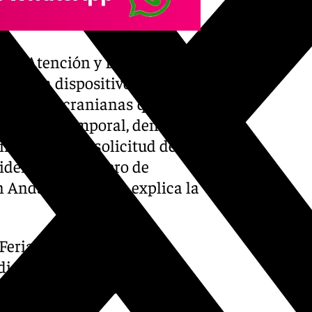
ión, Atención y Derivación
, es un dispositivo de
ersonas ucranianas que se
 permiso temporal, dentro del
ntro, como la solicitud de
sidencia, el número de
en Andalucía, según explica la
Ferias y Congresos de
 diciembre con una nueva
 Pintor Joaquín Sorolla de la