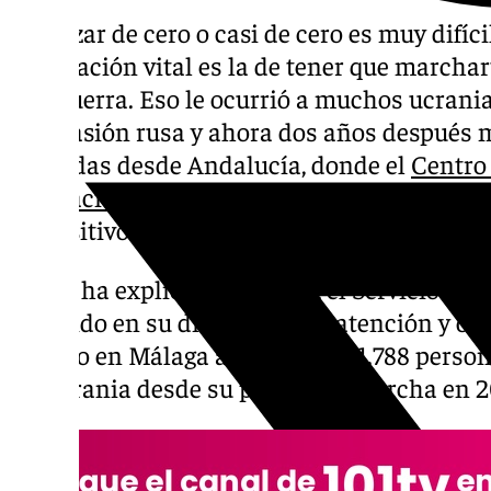
Empezar de cero o casi de cero es muy difíc
la situación vital es la de tener que marcha
una guerra. Eso le ocurrió a muchos ucran
la invasión rusa y ahora dos años después 
sus vidas desde Andalucía, donde el
Centro
Derivación (Creade)
de refugiados ucranian
dispositivo que haya ayudado ya a más de 1
Según ha explicado la Junta, el Servicio An
atendido en su dispositivo de atención y or
empleo en Málaga a un total de 1.788 perso
de Ucrania desde su puesta en marcha en 2