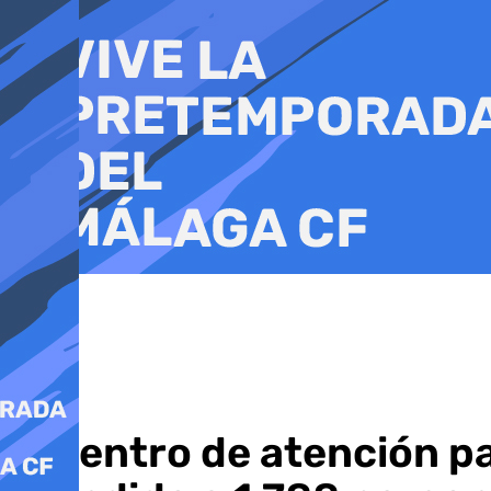
Ir
al
contenido
El centro de atención p