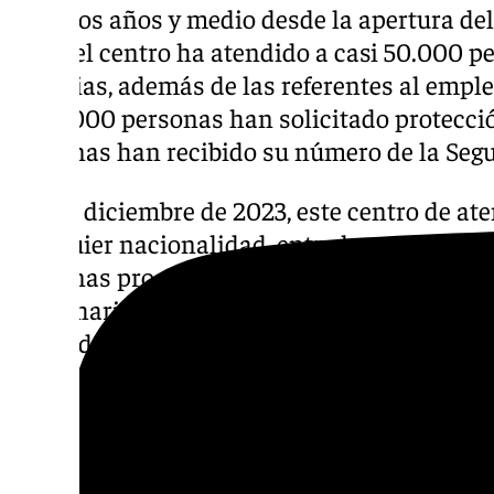
Tras dos años y medio desde la apertura del
2022, el centro ha atendido a casi 50.000 p
materias, además de las referentes al emple
de 21.000 personas han solicitado protecci
personas han recibido su número de la Segu
Desde diciembre de 2023, este centro de ate
cualquier nacionalidad, entre las que tiene
personas procedentes de Venezuela y Colom
subsaharianas como Senegal, Mali, Gambia,
Costa de Marfil y Ghana.
La mayoría de las atenciones están relacio
sobre el acceso al empleo, la experiencia lab
información sobre el funcionamiento del m