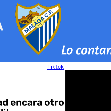
Tiktok
dad encara otro año de i