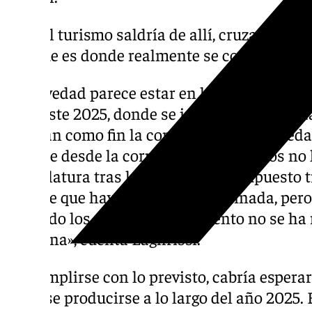
«El turismo saldría de allí, cruzaría el rí
que es donde realmente se conoce una 
La novedad parece estar en los Presupuesto
para este 2025, donde se incluye una parti
tendrán como fin la continuación de la reda
aunque desde la corporación de vecinos no l
«Legislatura tras legislatura y presupuesto
supone que hay una partida destinada, pero
pasando los años y en el convento no se ha 
columna», cuenta Laghrissi.
De cumplirse con lo previsto, cabría esperar 
pudiese producirse a lo largo del año 2025. E