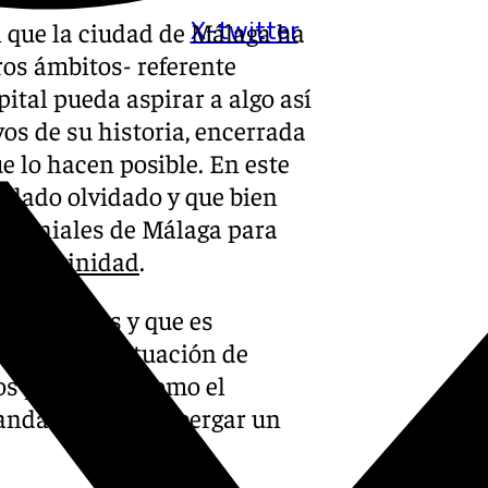
en que la ciudad de Málaga ha
X-twitter
ros ámbitos- referente
pital pueda aspirar a algo así
ivos de su historia, encerrada
ue lo hacen posible. En este
uedado olvidado y que bien
rimoniales de Málaga para
e la Trinidad
.
n-Miraflores y que es
décadas en situación de
os proyectos, como el
andaluza para albergar un