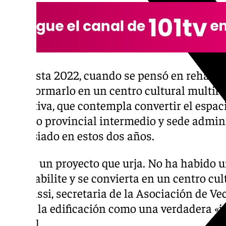
Así hasta 2022, cuando se pensó en rehabilit
transformarlo en un centro cultural multifu
iniciativa, que contempla convertir el espac
archivo provincial intermedio y sede admin
demasiado en estos dos años.
«No es un proyecto que urja. No ha habido u
se rehabilite y se convierta en un centro c
Laghrissi, secretaria de la Asociación de V
define la edificación como una verdadera «j
capital.