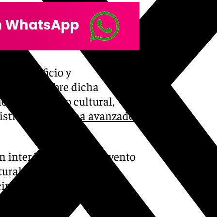
ar el edificio y
ncional. Sobre dicha
io en un centro cultural,
istrativa,
no se ha avanzado
n interés en que el convento
ultural», lamenta Chaima
ecinos Trinidad-Centro, que
oya arquitectónica» de la