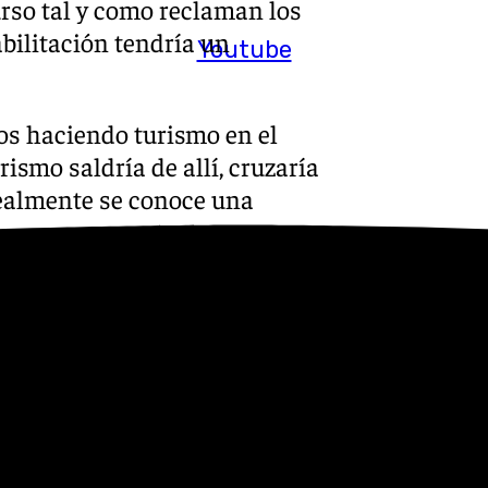
rso tal y como reclaman los
abilitación tendría un
Youtube
os haciendo turismo en el
rismo saldría de allí, cruzaría
 realmente se conoce una
San Onofre de Padres
rinitario del siglo XVI. El
 ciudad medieval y en torno a