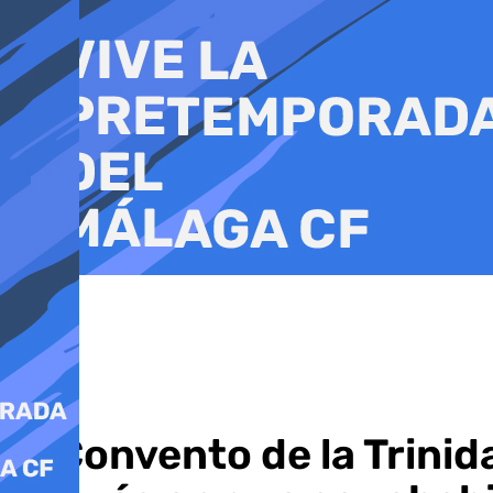
Ir
al
contenido
El Convento de la Trini