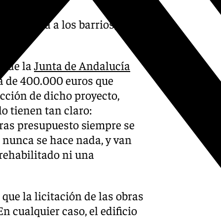
o y vendría a los barrios,
ciudad»
s de la
Junta de Andalucía
da de 400.000 euros que
cción de dicho proyecto,
o tienen tan claro:
 tras presupuesto siempre se
 nunca se hace nada, y van
rehabilitado ni una
que la licitación de las obras
n cualquier caso, el edificio