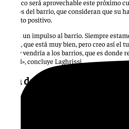
tampoco será aprovechable este próximo cu
vecinos del barrio, que consideran que su h
impacto positivo.
«Daría un impulso al barrio. Siempre estam
centro, que está muy bien, pero creo así el tu
el río y vendría a los barrios, que es donde
ciudad», concluye Laghrissi.
Bien de Interés Cultural
El Convento de La Trinidad o Convento de 
Trinitarios Calzados es un antiguo convento t
edificio se emplazó fuera de las muros de la
él surgió el barrio de la Trinidad.