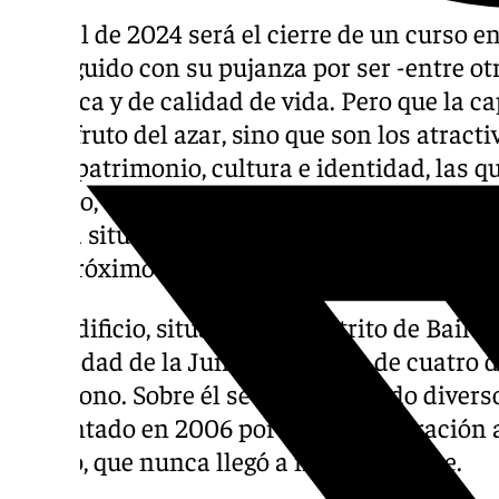
El final de 2024 será el cierre de un curso 
proseguido con su pujanza por ser -entre ot
turística y de calidad de vida. Pero que la ca
no es fruto del azar, sino que son los atract
en su patrimonio, cultura e identidad, las q
sentido, destaca un bien artístico que ha q
podría situarse entre las grandes joyas pat
este próximo año: hablamos del
Convento d
Este edificio, situado en el distrito de Bailé
propiedad de la Junta, lleva más de cuatro 
abandono. Sobre él se han elaborado divers
presentado en 2006 por la Administración 
museo, que nunca llegó a materializarse.