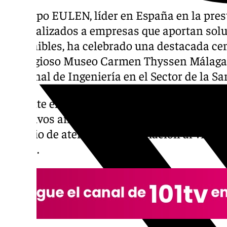
El Grupo EULEN, líder en España en la pres
especializados a empresas que aportan soluc
sostenibles, ha celebrado una destacada cen
prestigioso Museo Carmen Thyssen Málaga 
Nacional de Ingeniería en el Sector de la Sa
Durante el encuentro, el Grupo EULEN ha r
directivos andaluces y del sector sanitario 
servicio de atención e información al visitan
tienda.