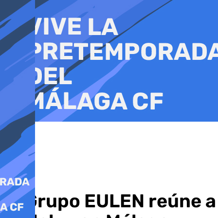
Ir
al
contenido
El Grupo EULEN reúne a 