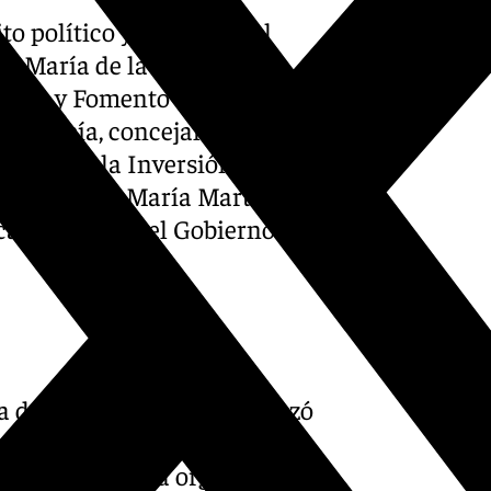
to político y empresarial
o María de la Paz Flores
cación y Fomento del Empleo
o García, concejala del Área
oción de la Inversión
nversiones; María Martín
cas Sociales del Gobierno de
a desde 1970 donde comenzó
 convencionales: limpieza,
esde entonces la organización