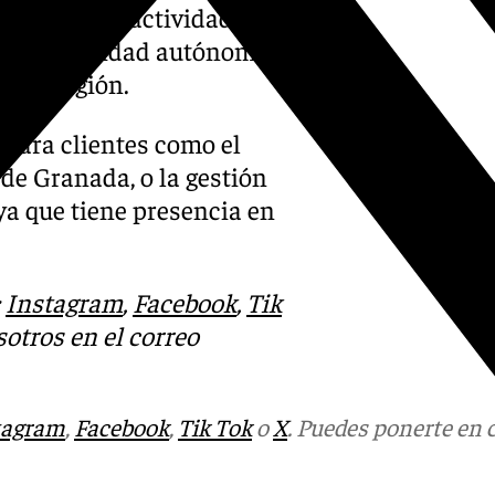
 ámbitos de actividad hasta
e la comunidad autónoma y
e la región.
r para clientes como el
de Granada, o la gestión
 ya que tiene presencia en
:
Instagram
,
Facebook
,
Tik
otros en el correo
tagram
,
Facebook
,
Tik Tok
o
X
. Puedes ponerte en 