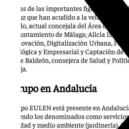
Algunas de las importantes figuras del ámbi
andaluz que han acudido a la velada han sid
Delgado, actual concejala del Área de Edu
del Ayuntamiento de Málaga; Alicia Izquierd
de Innovación, Digitalización Urbana, Prom
Tecnológica y Empresarial y Captación de I
Díez de Baldeón, consejera de Salud y Políti
La Rioja.
El grupo en Andalucía
El Grupo EULEN está presente en Andalucí
ofreciendo los denominados como servicios
seguridad y medio ambiente (jardinería). D