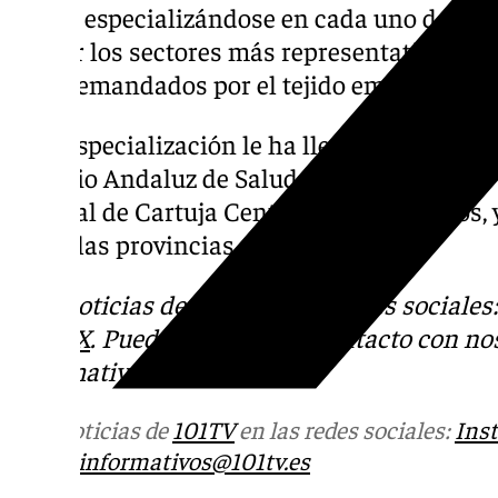
ha ido especializándose en cada uno de sus
liderar los sectores más representativos d
más demandados por el tejido empresarial d
Esta especialización le ha llevado a trabaja
Servicio Andaluz de Salud, el Ayuntamiento 
integral de Cartuja Center Cite, entre otros,
todas las provincias de la comunidad.
Más noticias de
101TV
en las redes sociales
Tok
o
X
. Puedes ponerte en contacto con nos
informativos@101tv.es
Más noticias de
101TV
en las redes sociales:
Ins
correo
informativos@101tv.es