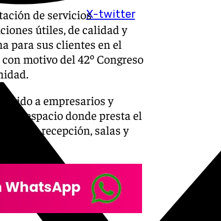
tación de servicios
X-twitter
iones útiles, de calidad y
a para sus clientes en el
con motivo del 42º Congreso
nidad.
eunido a empresarios y
en un espacio donde presta el
te en la recepción, salas y