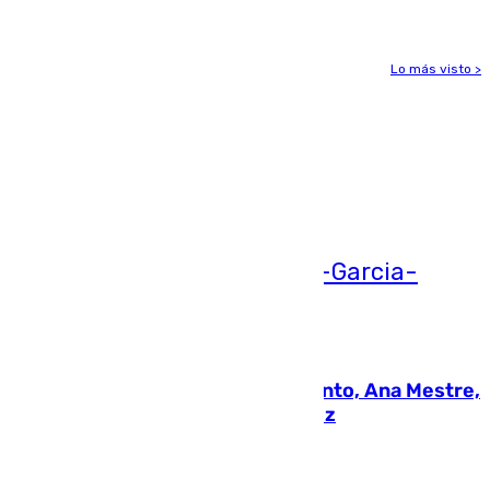
Lo más visto >
Más noticias
Ver más >
05.08.2026
La nueva presidenta del Parlamento, Ana Mestre,
hace parada institucional en Cádiz