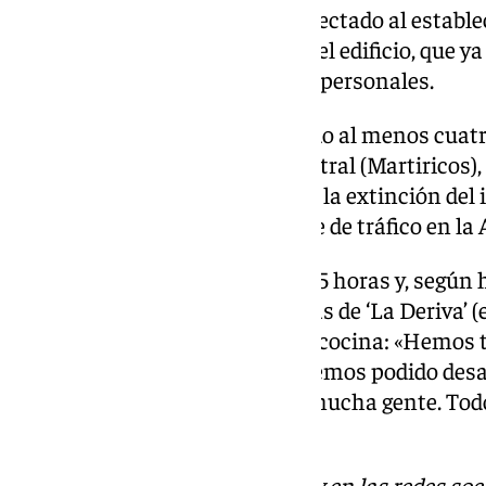
Han indicado que el fuego ha afectado al establ
afectado a plantas superiores del edificio, que ya
se hayan registrado más daños personales.
Hasta el lugar se han desplazado al menos cuat
procedentes de los parques Central (Martiricos),
Churriana, que han procedido a la extinción del i
inmueble, requiriéndose el corte de tráfico en la 
El fuego comenzó sobre las 12.45 horas y, según
la mano de una de las empleadas de ‘La Deriva’ (el
en la campana extractora de la cocina: «Hemos t
porque no había otra salida y hemos podido desa
rápidamente porque no había mucha gente. Todo
aunque bastante fuerte eso sí».
Descubre más noticias de 101Tv en las redes soc