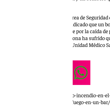
extinción.
Así lo han informado desde el Área de Segurida
redes sociales, en las que han indicado que un 
hospital tras resultar herido leve por la caída de
inmueble, mientras la otra persona ha sufrido
sido atendida en el lugar por la Unidad Médico S
Bomberos.
https://www.101tv.es/aparatoso-incendio-en-el
un-bloque-de-viviendas-por-el-fuego-en-un-bar/