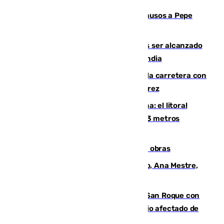
Granada despide con lágrimas y aplausos a Pepe
Habichuela
Un futbolista de 24 años muere tras ser alcanzado
por un rayo durante un partido en Tailandia
Muere un conductor tras salirse de la carretera con
su turismo en la A-480 a la altura de Jerez
Julio supera a junio en basura marina: el litoral
occidental malagueño recoge más de 33 metros
cúbicos de residuos
El Cádiz se afila ante un Granada en obras
La nueva presidenta del Parlamento, Ana Mestre,
hace parada institucional en Cádiz
Estabilizado el incendio forestal de San Roque con
19 familias aún desalojadas y un domicilio afectado de
gravedad