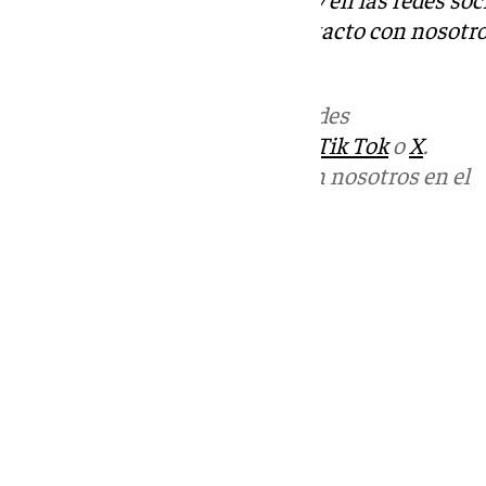
Tok
o
X
. Puedes ponerte en contacto con nosotro
informativos@101tv.es
Más noticias de
101TV
en las redes
sociales:
Instagram
,
Facebook
,
Tik Tok
o
X
.
Puedes ponerte en contacto con nosotros en el
correo
informativos@101tv.es
Tags:
Últimas noticias