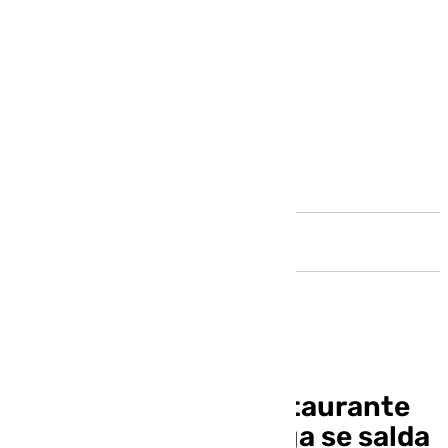
Andalucía
El incendio de un restaurante
en el Centro de Málaga se salda