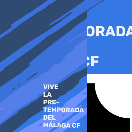
Ir
al
contenido
Tiktok