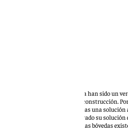
Antonio López
sábado, 21 diciembre 2024, 18:16
Compartir:
Las filtraciones de agua de lluvia han sido un v
la
Catedral de Málaga
desde su construcción. Por
venido buscando durante décadas una solución a
polémica ni críticas, ha encontrado su solución 
una cubierta a dos aguas sobre las bóvedas exis