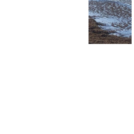
Playas de Mijas con algas asiáticas
Redes Sociales
Lucía Garamonte
jueves, 18 junio 2026, 18:32
Compartir: