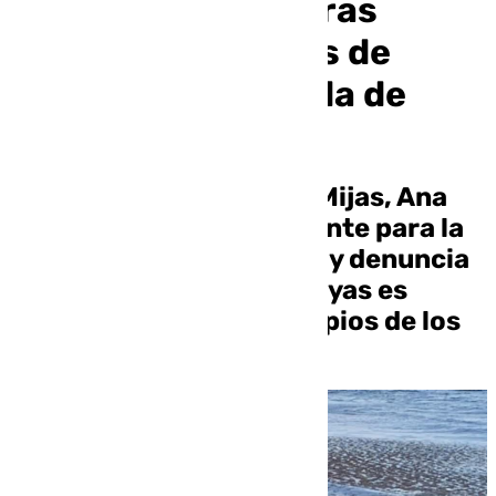
ayudas a Costas tras
gastar 1,2 millones de
euros en la retirada de
alga asiática
La presidenta del PP de Mijas, Ana
Mata, exige un plan urgente para la
Costa del Sol occidental y denuncia
que la limpieza de las playas es
asumida con fondos propios de los
ayuntamientos