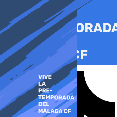
Ir
al
contenido
Tiktok