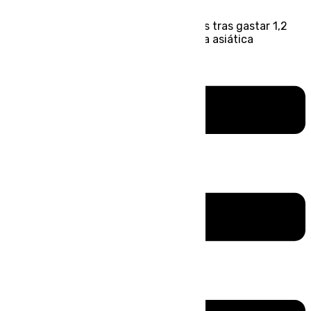
El PP de Mijas reclama ayudas a Costas tras gastar 1,2
millones de euros en la retirada de alga asiática