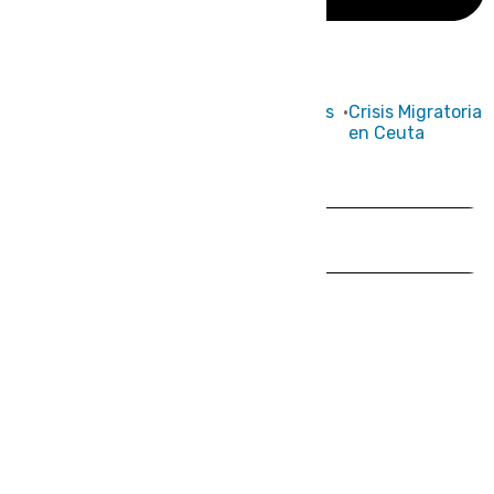
HOY
|
Fútbol
Sucesos
Primera
Incendios
Crisis Migratoria
División
en Ceuta
Andalucía