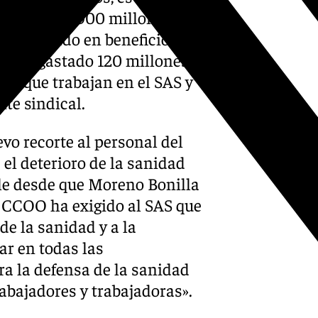
do de 400 a 900 millones de
a disparado en beneficio de
e han gastado 120 millones
cos que trabajan en el SAS y
nte sindical.
evo recorte al personal del
el deterioro de la sanidad
le desde que Moreno Bonilla
. CCOO ha exigido al SAS que
de la sanidad y a la
ar en todas las
a la defensa de la sanidad
rabajadores y trabajadoras».