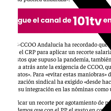
La FSS-CCOO Andalucía ha recordado que «n
utiliza el CRP para aplicar un recorte salari
los gastos que supuso la pandemia, también 
marcha atrás ante la exigencia de CCOO, qu
sindicatos». Para «evitar estas maniobras» 
organización sindical ha exigido «desde hac
CRP y su integración en las nóminas como u
«Justificar un recorte por agotamiento de p
Recordemos que con el PP, el gasto en concie