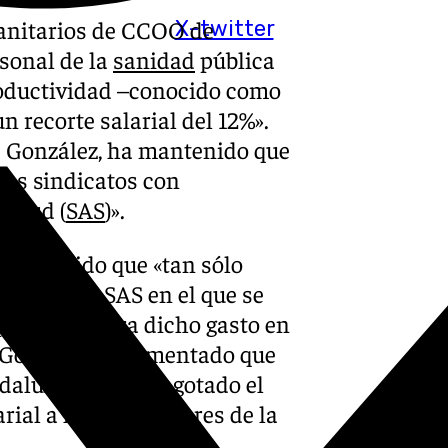
sanitarios de CCOO de
X-twitter
sonal de la
sanidad
pública
roductividad –conocido como
 recorte salarial del 12%».
s González, ha mantenido que
los sindicatos con
Salud (
SAS
)».
n sostenido que «tan sólo
icado del SAS en el que se
previstas para dicho gasto en
z, González ha lamentado que
ndaluz por haber agotado el
ial a los trabajadores de la