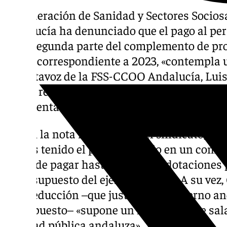
La Federación de Sanidad y Sectores Socio
Andalucía ha denunciado que el pago al per
de la segunda parte del complemento de p
CRP–, correspondiente a 2023, «contempla un
El portavoz de la FSS-CCOO Andalucía, Lui
es «un recorte del que no se ha informado a 
representación en el Servicio Andaluz de la 
Así, en la nota remitida por el sindicato, ha
hemos tenido el primer indicio en un comun
habla de pagar hasta agotar las dotaciones 
el presupuesto del ejercicio 2024». A su ve
esta reducción –que justifica el Gobierno a
presupuesto– «supone un nuevo recorte salar
sanidad pública andaluza».