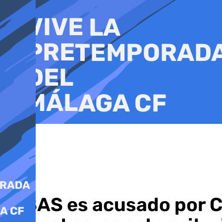
Ir
al
contenido
El SAS es acusado por C