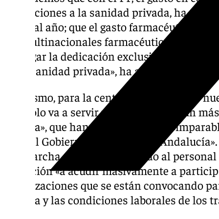
derivaciones a la sanidad privada, ha pasa
euros al año; que el gasto farmacéutico se h
las multinacionales farmacéuticas; y que, s
en pagar la dedicación exclusiva a los médi
en la sanidad privada», ha añadido el dirige
Asimismo, para la central sindical, «este nu
SAS sólo va a servir para aumentar aún más 
pública», que han calificado como «imparab
llegó al Gobierno de la Junta de Andalucía»
«dé marcha atrás» y ha llamado al personal 
población «a acudir masivamente a particip
movilizaciones que se están convocando par
pública y las condiciones laborales de los t