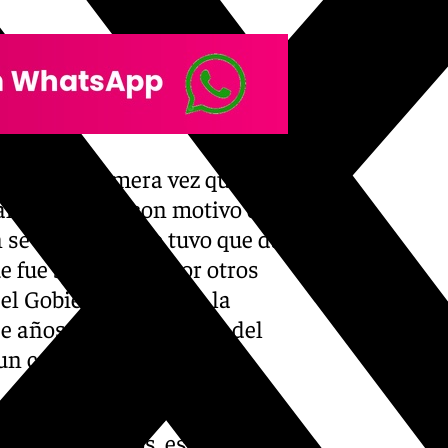
o es la primera vez que se
al». «En 2021, con motivo de
se intentó, pero tuvo que dar
e fue secundada por otros
del Gobierno andaluz, la
e años la desaparición del
n concepto fijo».
resupuesto es inaceptable.
rtos sanitarios, es decir,