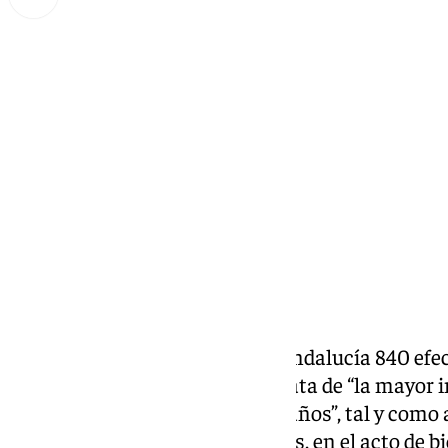
Miguel Alfonso
martes, 8 octubre 2024, 13:25
Compartir:
La
Guardia Civil
incorpora en Andalucía 840 efect
en la provincia de Málaga. Se trata de “la mayor 
Guardia Civil en los últimos 15 años”, tal y como
Gobierno en Málaga, Javier Salas, en el acto de b