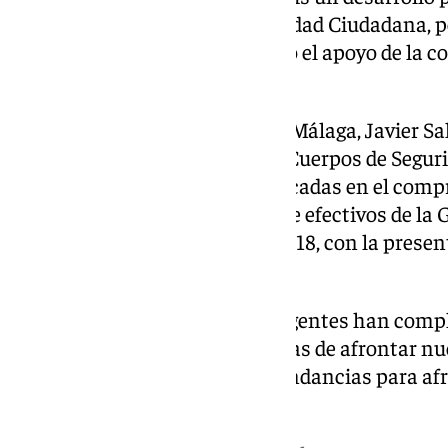
Cuerpo. Comenzaréis en Seguridad Ciudadana, p
para especializarse. Tenéis todo el apoyo de la
enhorabuena”.
El subdelegado del gobierno en Málaga, Javier S
del Gobierno con las Fuerzas y Cuerpos de Seguri
incorporaciones vienen enmarcadas en el compr
ampliar y mejorar la plantilla de efectivos de la
está haciendo patente desde 2018, con la prese
convocatorias de oposiciones”.
Tras recibir la bienvenida, los agentes han comp
oficio. Ahora, “con ilusión y ganas de afrontar nu
dirigen a sus respectivas comandancias para afr
oportunidad única”.