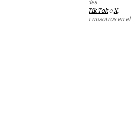
Más noticias de
101TV
en las redes
sociales:
Instagram
,
Facebook
,
Tik Tok
o
X
.
Puedes ponerte en contacto con nosotros en el
correo
informativos@101tv.es
Tags:
Últimas noticias