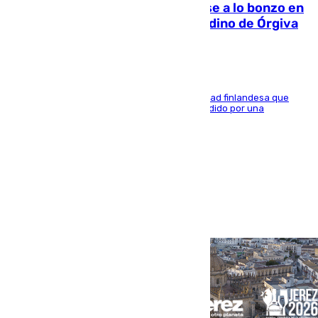
Muere un indigente tras quemarse a lo bonzo en
una bañera en el municipio granadino de Órgiva
Se trata de un hombre de 52 años y nacionalidad finlandesa que
vivía en la calle y que hace unos días, fue atendido por una
enfermedad mental