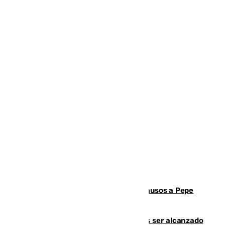
Granada despide con lágrimas y aplausos a Pepe
Habichuela
Un futbolista de 24 años muere tras ser alcanzado