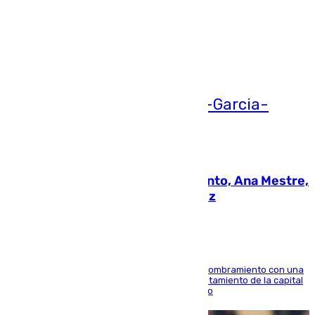
Más noticias
Ver más >
05.08.2026
La nueva presidenta del Parlamento, Ana Mestre,
hace parada institucional en Cádiz
Ana Mestre estrena su agenda oficial tras su nombramiento con una
doble visita a la Diputación Provincial y al Ayuntamiento de la capital
para sellar una etapa de colaboración y diálogo