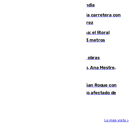
por un rayo durante un partido en Tailandia
Muere un conductor tras salirse de la carretera con
su turismo en la A-480 a la altura de Jerez
Julio supera a junio en basura marina: el litoral
occidental malagueño recoge más de 33 metros
cúbicos de residuos
El Cádiz se afila ante un Granada en obras
La nueva presidenta del Parlamento, Ana Mestre,
hace parada institucional en Cádiz
Estabilizado el incendio forestal de San Roque con
19 familias aún desalojadas y un domicilio afectado de
gravedad
Lo más visto >