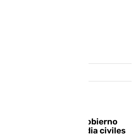
Andalucía
El subdelegado del Gobierno
recibe a los 123 guardia civiles