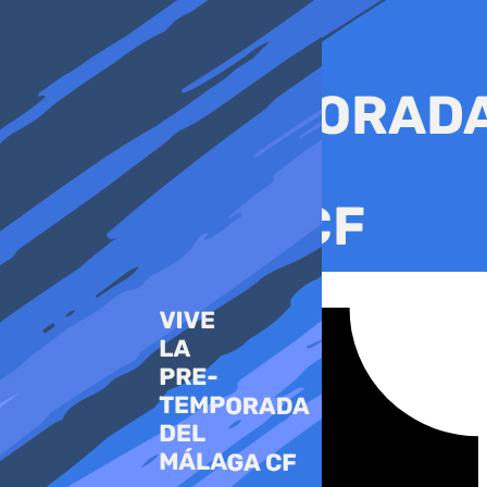
Ir
al
contenido
Tiktok