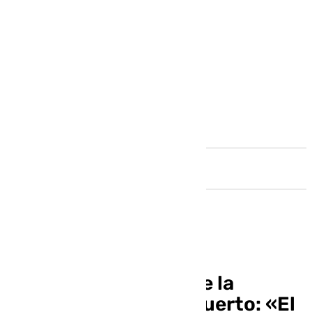
Andalucía
El subdelegado, sobre la
ampliación del Aeropuerto: «El