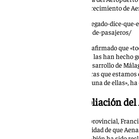
encuentra entre los planes de crecimiento de Aen
https://www.101tv.es/el-subdelegado-dice-que-
margen-hasta-los-30-millones-de-pasajeros/
El subdelegado del Gobierno ha afirmado que «to
infraestructuras de la provincia las han hecho g
Sánchez está implicado en el desarrollo de Málag
largo de todas las infraestructuras que estamos 
Aeropuerto, ya os digo, que será una de ellas», ha
El PP reclama la ampliación del
El presidente de la Diputación provincial, Franci
programa ‘La Alameda’ la necesidad de que Aena 
Aeropuerto de Málaga. Esto también ha sido rec