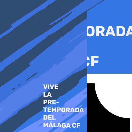
Ir
al
contenido
Tiktok