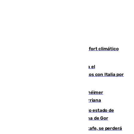
Málaga contabiliza 148 zonas de confort climático
para enfrentar las altas temperaturas
Marlaska notifica a la Unión Europea el
restablecimiento de controles fronterizos con Italia por
vía aérea y marítima
Hallan sin vida al granadino con Alzhéimer
desaparecido hace una semana en Churriana
Encuentran un cadáver en avanzado estado de
descomposición en la localidad granadina de Gor
Christantus Uche, delantero del Getafe, se perderá