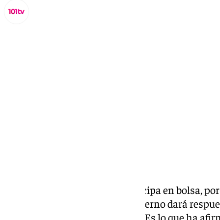
Lynx Devs
lunes, 24 marzo 2025, 13:22
Compartir:
Aena es una sociedad que participa en bolsa, por
planes que tiene. Pero este Gobierno dará respue
tiene el
Aeropuerto de Málaga
«. Es lo que ha afi