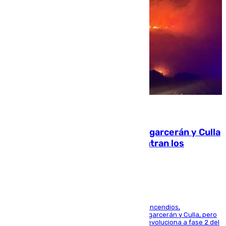
08.08.2026
Incendios de Castellón: Sierra Engarcerán y Culla
evolucionan positivamente y centran los
esfuerzos en Tírig
La UME se suma al operativo de control de los incendios,
progresando adecuadamente los de Sierra Engarcerán y Culla, pero
centrando todo el empeño en el de Culla, que evoluciona a fase 2 del