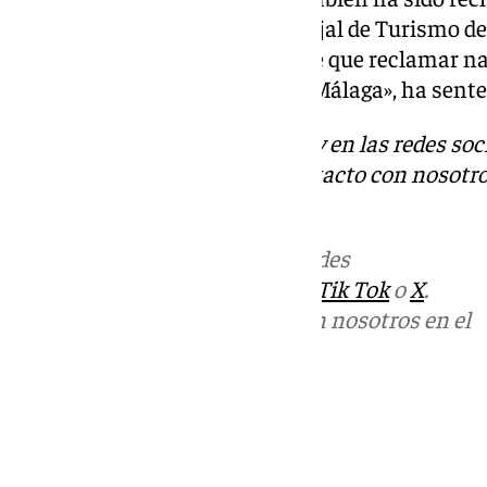
del PP Elías Bendodo y el concejal de Turismo d
Jacobo Florido. «Nadie nos tiene que reclamar na
necesidades de la provincia de Málaga», ha sente
Descubre más noticias de 101Tv en las redes soc
Tok
o
X
. Puedes ponerte en contacto con nosotro
informativos@101tv.es
Más noticias de
101TV
en las redes
sociales:
Instagram
,
Facebook
,
Tik Tok
o
X
.
Puedes ponerte en contacto con nosotros en el
correo
informativos@101tv.es
Tags:
Últimas noticias