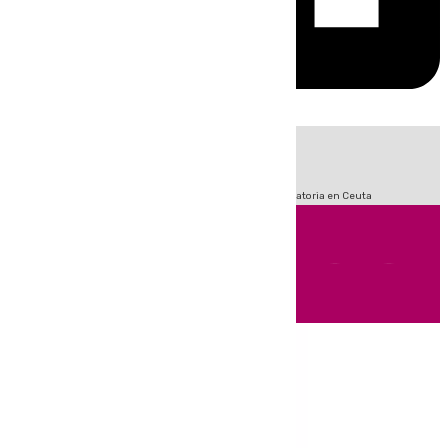
HOY
|
Sucesos
Fútbol
LaLiga
Primera División
Crisis Migratoria en Ceuta
Andalucía