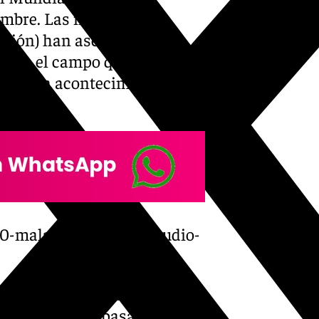
embre. Las instituciones
ación) han aseverado en
e que el campo que acoge los
 el gran acontecimiento
30-malaga-adjudica-estudio-
el estudio de viabilidad para
a vez cumplido pasado este