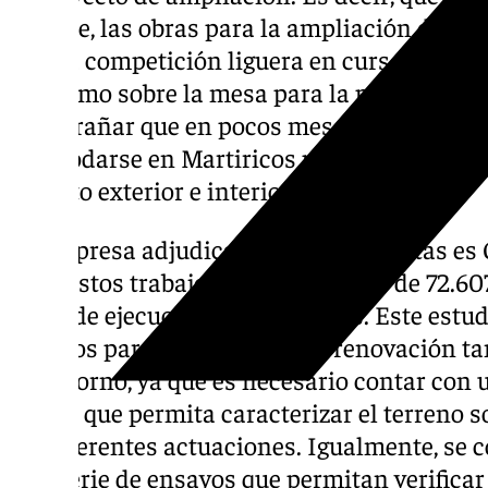
trámite, las obras para la ampliación de La
Con la competición liguera en curso y la alt
atletismo sobre la mesa para la próxima te
de extrañar que en pocos meses la maquina
acomodarse en Martiricos para reconstruir e
aspecto exterior e interior del estadio.
La empresa adjudicataria de estas catas es
hace estos trabajos por un importe de 72.607
plazo de ejecución de tres meses. Este estud
trabajos para la ampliación y renovación t
su entorno, ya que es necesario contar con
básica que permita caracterizar el terreno s
las diferentes actuaciones. Igualmente, se 
una serie de ensayos que permitan verificar 