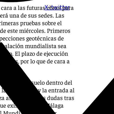
cara a las futuras obras para
X-twitter
erá una de sus sedes. Las
rimeras pruebas sobre el
 de este miércoles. Primeros
pecciones geotécnicas de
instalación mundialista sea
vado. El plazo de ejecución
 meses, por lo que de cara a
as catas de suelo dentro del
 la instalación y la entrada al
a así a disipar las dudas tras
ue existe sobre si Málaga
el Mundial pese a estar