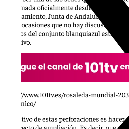
confirmada oficialmente desde el 11 de dici
(Ayuntamiento, Junta de Andalucía y Diput
varias ocasiones que no hay discusión sobr
partidos del conjunto blanquiazul estará en
deportivo.
https://www.101tv.es/rosaleda-mundial-20
geotecnico/
El objetivo de estas perforaciones es hacer 
el proyecto de ampliación. Es decir, que un