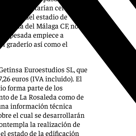
 Rosaleda estarían cercanas.
ernativa del estadio de
mporada del Málaga CF, no es
ria pesada empiece a
l graderío así como el
 Getinsa Euroestudios SL, que
,26 euros (IVA incluido). El
io forma parte de los
anto de La Rosaleda como de
 una información técnica
obre el cual se desarrollarán
contempla la realización de
el estado de la edificación