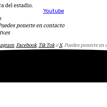
ra del estadio.
Youtube
s
 Puedes ponerte en contacto
v.es
tagram
,
Facebook
,
Tik Tok
o
X
. Puedes ponerte en 