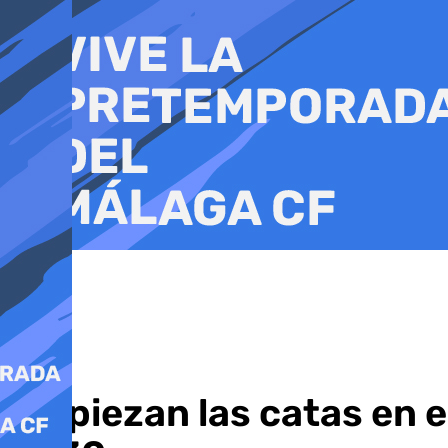
Ir
al
contenido
Empiezan las catas en e