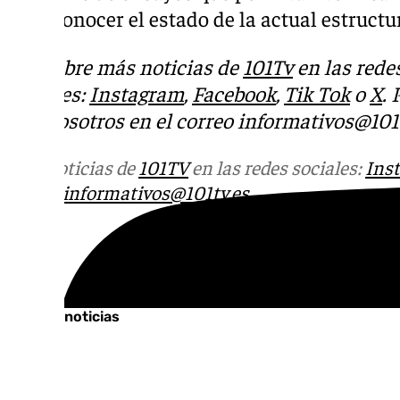
para conocer el estado de la actual estructu
Descubre más noticias de
101Tv
en las rede
sociales:
Instagram
,
Facebook
,
Tik Tok
o
X
.
con nosotros en el correo
informativos@101t
Más noticias de
101TV
en las redes sociales:
Ins
correo
informativos@101tv.es
Tags:
Últimas noticias