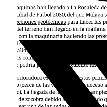
Las máquinas han llegado a La Rosaleda de 
el Mundial de Fútbol 2030, del que Málaga s
prospecciones geotécnicas
para hacer las p
suelo del terreno han llegado en la mañana
ruidos con la maquinaria haciendo las pros
cara al calendario de trabajos para que la 
una realidad con el estadio ampliado y reno
de estas comprobaciones de suelo es de tres
verano podría pasarse a la siguiente fase.
Una perforadora está haciendo estas primer
recinto (cerca de las vallas que dan acceso a
estadio). La llegada de la maquinaria empiez
meses de zozobra debido al ruido de fondo q
podría ser una de las sedes que se cayera d