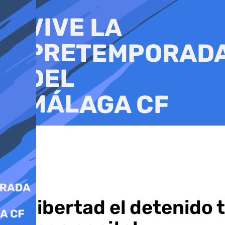
Ir
al
contenido
En libertad el detenido 