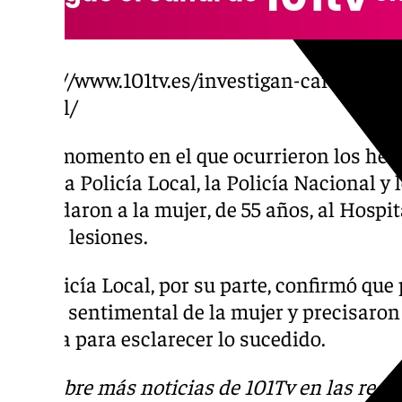
https://www.101tv.es/investigan-caida-muj
capital/
En el momento en el que ocurrieron los hech
lugar la Policía Local, la Policía Nacional y 
trasladaron a la mujer, de 55 años, al Hospi
de sus lesiones.
La Policía Local, por su parte, confirmó que
pareja sentimental de la mujer y precisaron
abierta para esclarecer lo sucedido.
Descubre más noticias de 101Tv en las rede