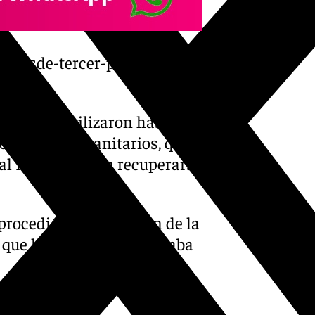
er-desde-tercer-piso-malaga-
os, se movilizaron hasta el
los servicios sanitarios, que
tal Regional para recuperarse
 procedió a la detención de la
 que la investigación estaba
s