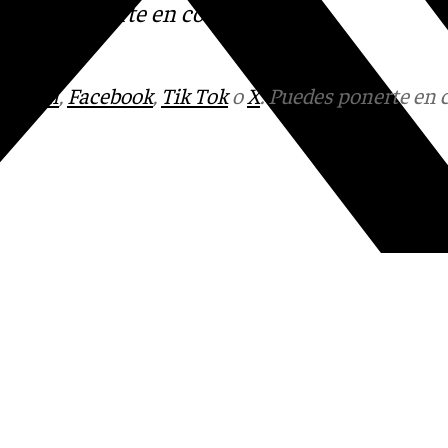
 Puedes ponerte en contacto
v.es
tagram
,
Facebook
,
Tik Tok
o
X
. Puedes ponerte en 