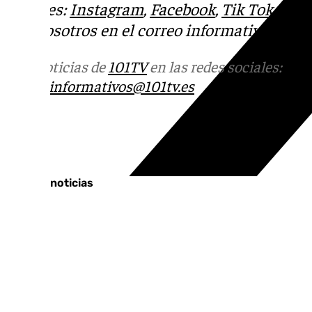
sociales:
Instagram
,
Facebook
,
Tik Tok
o
X
.
con nosotros en el correo
informativos@101t
Más noticias de
101TV
en las redes sociales:
Ins
correo
informativos@101tv.es
Tags:
Últimas noticias