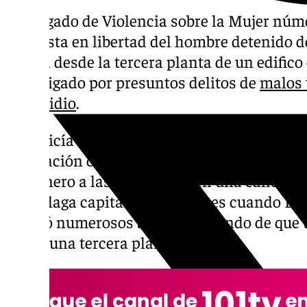
El Juzgado de Violencia sobre la Mujer nú
la puesta en libertad del hombre detenido d
cayera desde la tercera planta de un edifico
investigado por presuntos delitos de
malos 
homicidio
.
La Policía Nacional fue el cuerpo encargado
en relación con este suceso. Los hechos tuv
3 de enero a las 19.45 horas en una calle per
en Málaga capital. Fue entonces cuando Em
recibió numerosos avisos alertando de que 
desde una tercera planta.