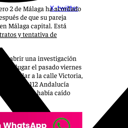
mero 2 de Málaga ha acordado
X-twitter
espués de que su pareja
 en Málaga capital. Está
tratos y tentativa de
 de abrir una investigación
ieron lugar el pasado viernes
pendicular a la calle Victoria,
ergencias 112 Andalucía
una mujer se había caído