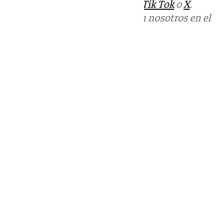
sociales:
Instagram
,
Facebook
,
Tik Tok
o
X
.
Puedes ponerte en contacto con nosotros en el
correo
informativos@101tv.es
Tags:
Últimas noticias