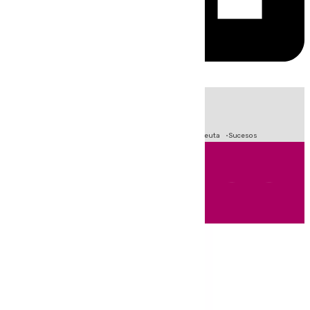
HOY
|
Fútbol
Primera División
LaLiga
Crisis Migratoria en Ceuta
Sucesos
Andalucía