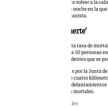
seguro durante 45 minutos hasta volver a la ca
a casa para resguardarse de una noche en la qu
pudo acabar con la vida de este taxista.
‘La carretera de la muerte’
La A-355 es una carretera con alta tasa de mort
tráfico. En 2023 perdieron la vida 10 personas e
consciente de los peligros e incidentes que se pr
Una de las medidas implantadas por la Junta de
línea roja gruesa en un tramo de cuatro kilómet
remarcar la prohibición de los adelantamientos y
velocidad para evitar accidentes mortales.
Más noticias de
101TV
en las redes