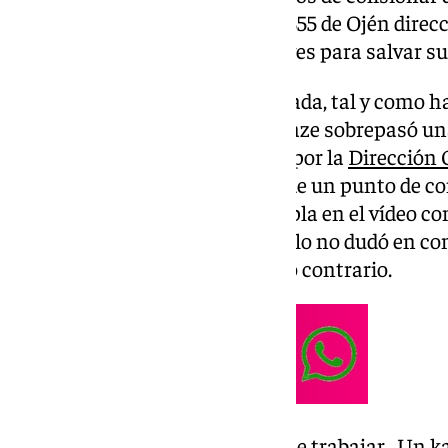
en la ‘carretera de la muerte’ A-355 de Ojén direcc
actuación de Daniel fueron claves para salvar su
Ocurrió a las 2.00 de la madrugada, tal y como h
Televisión. El conductor kamikaze sobrepasó un
roja, marcada específicamente por la
Dirección 
Junta de Andalucía
al tratarse de un punto de c
embargo, tal y como se contempla en el vídeo c
(@EMalaguita13) en X, el vehículo no dudó en c
temerario invadiendo el sentido contrario.
Está madrugada viniendo de trabajar . Un k