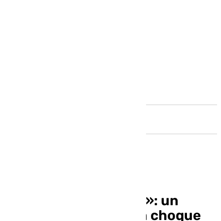
Andalucía
Estoy vivo de milagro»: un
taxista se salva de un choque