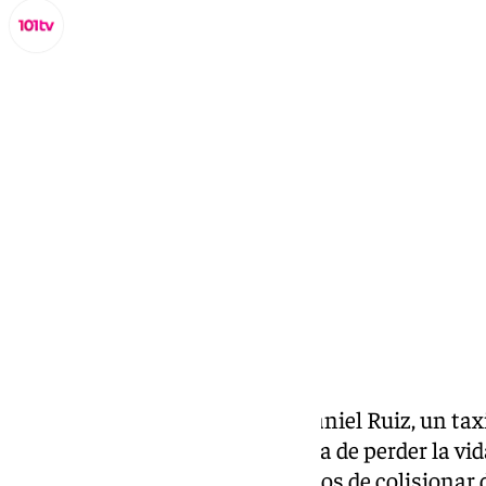
Miguel Alfonso
lunes, 16 septiembre 2024, 19:22
Compartir:
En la madrugada del viernes, Daniel Ruiz, un taxi
después del trabajo, estuvo cerca de perder la v
kamikaze quedó a escasos metros de colisionar d