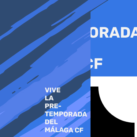
Ir
al
contenido
Tiktok