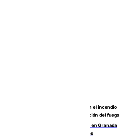
Activado el nivel 2 de emergencia en el incendio
forestal de Niebla por la compleja evolución del fuego
Controlado un incendio de rastrojos en Granada
junto a la autovía y al Callejón de Nogales