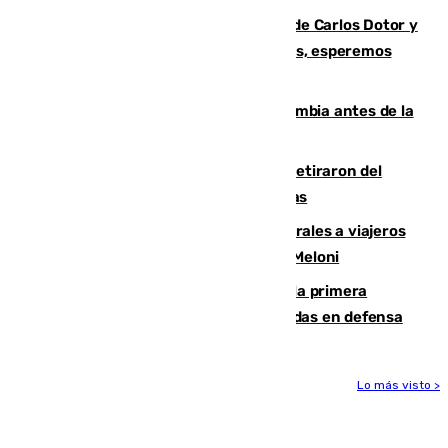
Juanfran Funes, sobre las lesiones de Carlos Dotor y
Fernando Calero: “Estamos preocupados, esperemos
que no sea nada”
Felipe VI refuerza los lazos con Colombia antes de la
llegada del nuevo presidente
Fernando Calero y Carlos Dotor se retiraron del
encuentro contra el Ceuta con molestias
España restablece controles temporales a viajeros
procedentes de Italia como repuesta a Meloni
El Málaga cae ante el Ceuta y suma la primera
derrota de la pretemporada dejando dudas en defensa
Lo más visto >
Más noticias