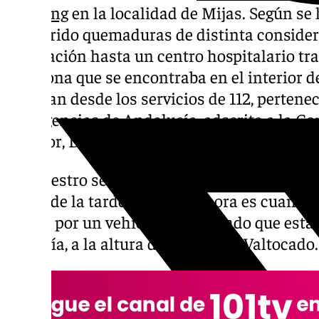
camping
en la localidad de Mijas. Según se 
ha sufrido quemaduras de distinta consider
evacuación hasta un centro hospitalario tra
bombona que se encontraba en el interior de
apuntan desde los servicios de 112, pertenec
Emergencias de Andalucía, adscrita a la Con
Interior, Diálogo Social y Simplificación Ad
El siniestro se ha producido en la carretera 
horas de la tarde. Sobre esa hora es cuando 
avisos por un vehículo incendiado que estab
de la vía, a la altura de la zona de Valtocado.