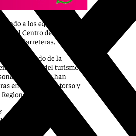
ctivado a los equipos de
fico, al Centro de
nto de Carreteras.
 se ha tratado de la
 el maletero del turismo; y
ona, de la que no han
s en el rostro y el torso y
 Regional de Málaga.
s
 Puedes ponerte en contacto
v.es