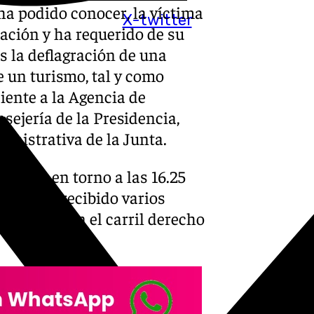
ha podido conocer, la víctima
X-twitter
ación y ha requerido de su
s la deflagración de una
 un turismo, tal y como
iente a la Agencia de
sejería de la Presidencia,
ministrativa de la Junta.
A-387 y en torno a las 16.25
el 112 ha recibido varios
a parado en el carril derecho