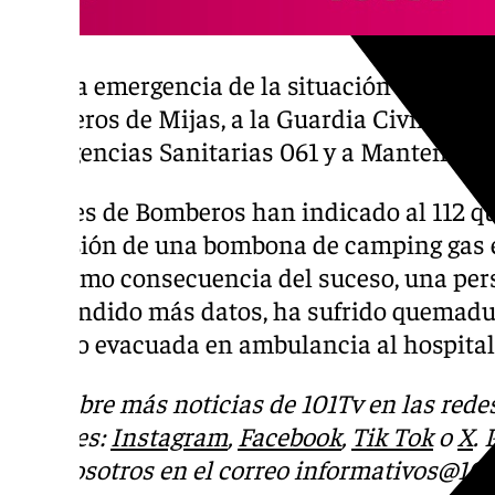
Ante la emergencia de la situación se han a
Bomberos de Mijas, a la Guardia Civil de Trá
Emergencias Sanitarias 061 y a Mantenimie
Fuentes de Bomberos han indicado al 112 que
explosión de una bombona de camping gas en
que como consecuencia del suceso, una pers
trascendido más datos, ha sufrido quemadura
ha sido evacuada en ambulancia al hospital
Descubre más noticias de 101Tv en las rede
sociales:
Instagram
,
Facebook
,
Tik Tok
o
X
.
con nosotros en el correo
informativos@101t