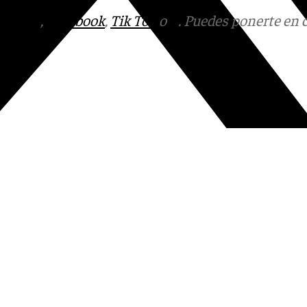
tagram
,
Facebook
,
Tik Tok
o
X
. Puedes ponerte en 