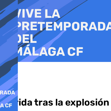
Ir
al
contenido
Herida tras la explosió