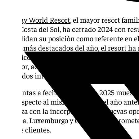
Holiday World Resort
, el mayor resort famil
en la Costa del Sol, ha cerrado 2024 con re
consolidan su posición como referente en el 
logros más destacados del año, el resort ha
histórico de más del 11% en su facturación, e
anterior, acompañado de un crecimiento si
mercados internacionales.
Las ventas a fecha de hoy para 2025 muestr
15% respecto al mismo periodo del año ante
refuerza con la incorporación de nuevas o
Francia, Luxemburgo y Canadá, que promete
mix de clientes.