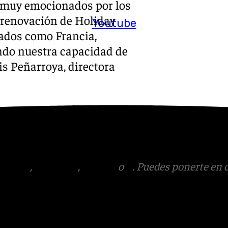
 muy emocionados por los
a renovación de Holiday
Youtube
cados como Francia,
do nuestra capacidad de
s Peñarroya, directora
s
 Puedes ponerte en contacto
v.es
.
tagram
,
Facebook
,
Tik Tok
o
X
. Puedes ponerte en 