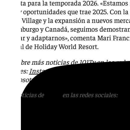
prevista para la temporada 2026. «Estamos
retos y oportunidades que trae 2025. Con l
World Village y la expansión a nuevos mer
Luxemburgo y Canadá, seguimos demostran
innovar y adaptarnos», comenta Mari Franci
general de Holiday World Resort.
Descubre más noticias de 101Tv en las rede
sociales:
Instagram
,
Facebook
,
Tik Tok
o
X
.
con nosotros en el correo
informativos@101t
Más noticias de
101TV
en las redes sociales:
Ins
correo
informativos@101tv.es