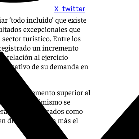
X-twitter
iar ‘todo incluido’ que existe
sultados excepcionales que
sector turístico. Entre los
 registrado un incremento
n relación al ejercicio
gnificativo de su demanda en
an un incremento superior al
rior. Este optimismo se
perativas en mercados como
n diversificar aún más el