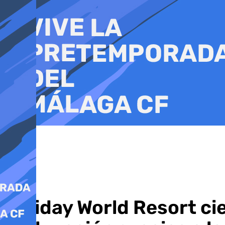
Ir
al
contenido
Holiday World Resort ci