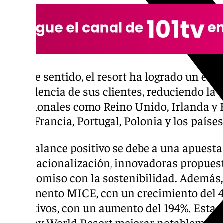
En este sentido, el resort ha logrado un equ
procedencia de sus clientes, reduciendo l
tradicionales como Reino Unido, Irlanda y E
como Francia, Portugal, Polonia y los paíse
Este balance positivo se debe a una apuesta 
desestacionalización, innovadoras propuest
compromiso con la sostenibilidad. Además,
el segmento MICE, con un crecimiento del 4
deportivos, con un aumento del 194%. Esta d
Holiday World Resort mejorar notablemente