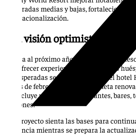
temporadas medias y bajas, fortaleciendo as
desestacionalización.
Una visión optimista para 20
De cara al próximo año, Holiday World Res
para ofrecer experiencias únicas a sus hué
más esperadas será la reapertura del hotel 
finales de febrero, tras una completa reno
que incluye recepción, restaurantes, bares, 
reuniones.
Este proyecto sienta las bases para continu
excelencia mientras se prepara la actualiza