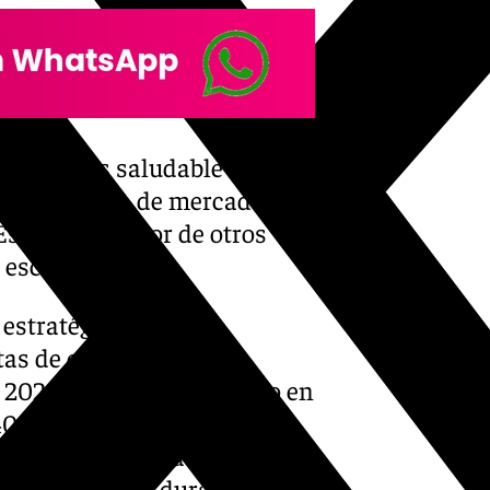
ilibrio más saludable en la
a dependencia de mercados
spaña, en favor de otros
s escandinavos.
estratégica por la
as de ocio y un firme
 2024 ha marcado un hito en
0%, y en los grupos
iversificación ha permitido a
 la ocupación durante las