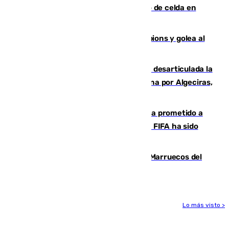
que mató estrangulado a su compañero de celda en
Morón
El Betis supera el examen de Champions y golea al
Arsenal en Dublín (1-3)
Golpe internacional al narcotráfico: desarticulada la
red que introdujo 21 toneladas de cocaína por Algeciras,
Málaga y Valencia
El Gobierno niega que Infantino haya prometido a
Marruecos la final del Mundial 2030: "La FIFA ha sido
tajante"
Podemos y Sumar piden expulsar a Marruecos del
Mundial de 2030 tras la crisis de Ceuta
Lo más visto >