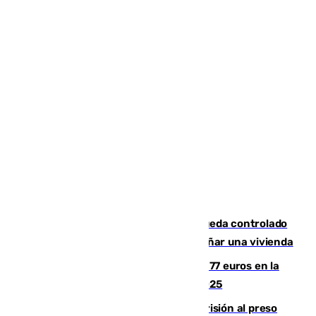
El incendio forestal de San Roque queda controlado
tras obligar a evacuar a 19 familias y dañar una vivienda
Los malagueños gastarán de media 77 euros en la
Feria de Málaga 2026, menos que en 2025
El Supremo ratifica los 17 años de prisión al preso