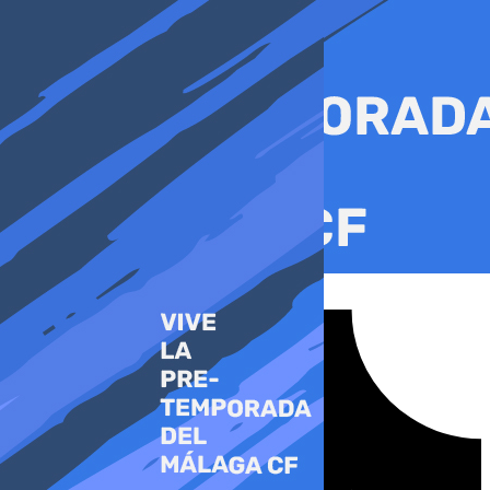
Ir
al
contenido
Tiktok