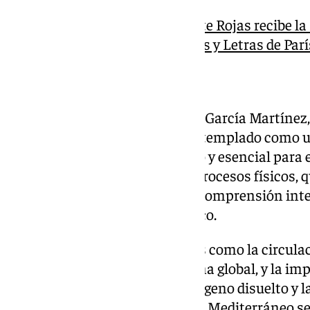
La pintora malagueña Maite Rojas recibe la 
Academia de Artes, Ciencias y Letras de Parí
Visión holística
Durante su discurso, la doctora García Martínez, 
reflexionar sobre el océano contemplado como u
profundamente interconectado y esencial para el 
Tierra. Ha explicado cómo los procesos físicos, 
están entrelazados, y cómo su comprensión inte
los desafíos del cambio climático.
También ha tratado fenómenos como la circulaci
océano en la regulación del clima global, y la im
temperatura, la salinidad, el oxígeno disuelto y la
Carmen García Martínez el mar Mediterráneo s