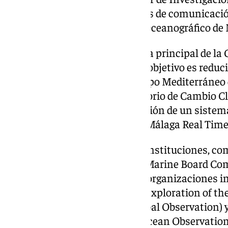
la implementación de proyectos de comunicación
Cicerom (Ciencia en el Centro Oceanográfico de 
Actualmente es la investigadora principal de la
Action) BlueMissionMed, cuyo objetivo es reduc
Mediterráneo. Pertenece al Grupo Mediterráneo 
que puso en marcha el Laboratorio de Cambio Cl
responsable de la implementación de un sistema
en la costa de Málaga (Mareto: Málaga Real Time
Representó al IEO en diversas instituciones, c
el que ha liderado el European Marine Board C
representó a España en varias organizaciones 
(International Council for the Exploration of 
(Partnership for the Ocean Global Observation
Ocean Network of the Global Ocean Observation