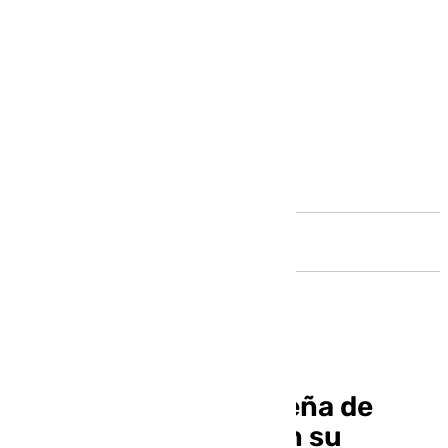
Andalucía
La Academia Malagueña de
Ciencias incorpora en su