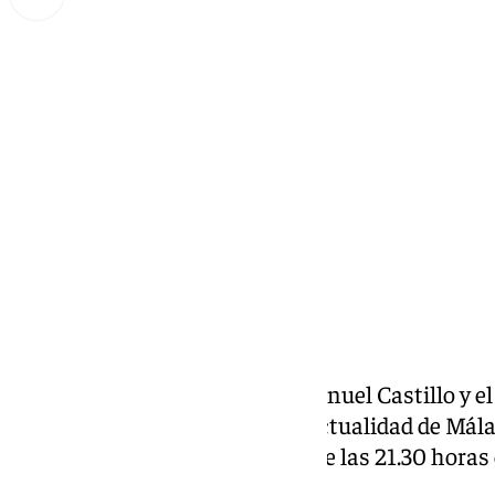
Miguel Alfonso
jueves, 26 diciembre 2024, 09:33
Compartir:
La Alameda. Presentado por Manuel Castillo y el
colaboradores. Repasamos la actualidad de Málag
programa podrá verse a partir de las 21.30 horas 