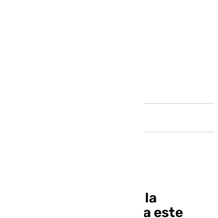
Andalucía
La Alameda: repaso a la
actualidad malagueña este