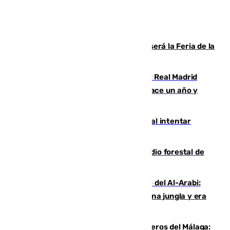
Talleres, escape room y música: así será la Feria de la
Juventud Cofrade de Málaga
El fichaje más caro de la historia del Real Madrid
costaba 105 millones de euros menos hace un año y
jugaba en Leganés
Ceuta suma 82 fallecidos en el mar al intentar
cruzar la frontera española
Huelva eleva a emergencia el incendio forestal de
Niebla
Juanfran Funes, sobre el duro juego del Al-Arabi:
“Por momentos nos hemos metido en una jungla y era
hasta peligroso”
Ya se han estrenado los tres delanteros del Málaga: