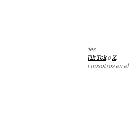
Más noticias de
101TV
en las redes
sociales:
Instagram
,
Facebook
,
Tik Tok
o
X
.
Puedes ponerte en contacto con nosotros en el
correo
informativos@101tv.es
Tags:
Últimas noticias