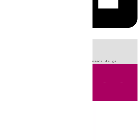
HOY
|
Fútbol
Primera División
Crisis Migratoria en Ceuta
Sucesos
LaLiga
Andalucía