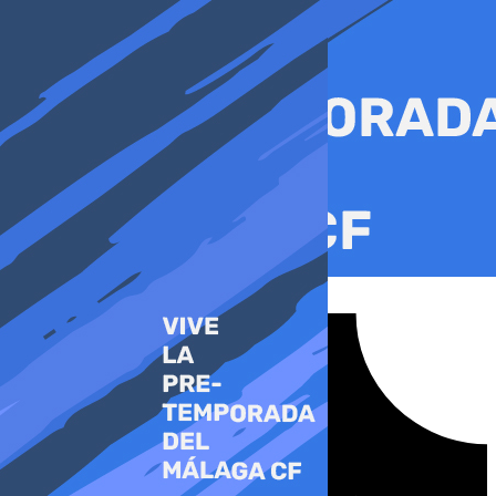
Ir
al
contenido
Tiktok