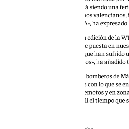
políticas debido a la DANA. «Está siendo una fer
preocupados por nuestros vecinos valencianos, i
las zonas afectadas por la DANA», ha expresado 
«Es duro estar aquí durante esta edición de la 
evidente, pero tenemos la mente puesta en nuest
están pasando realmente mal, que han sufrido u
Con la mente puesta en ayudarlos», ha añadido 
Ha subrayado, además, que «los bomberos de Má
llegar y que estaban impactados con lo que se e
curtidos que han estado en terremotos y en zon
confirmado que «se quedarán allí el tiempo que s
Más noticias de
101TV
en las redes