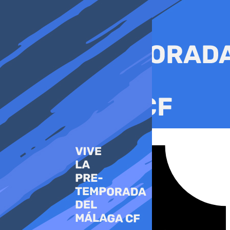
Ir
al
contenido
Tiktok