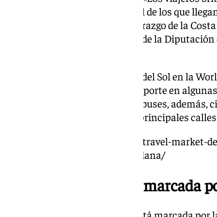
Málaga suponen el 83% del total de los que llega
que demuestra el imbatible liderazgo de la Costa
británico», dijo ya el presidente de la Diputació
del Sol, Francisco Salado.
La presencia de Turismo Costa del Sol en la Wor
campaña de publicidad multisoporte en algunas 
Londres. Una quincena de autobuses, además, c
del Sol durante un mes por las principales calle
https://www.101tv.es/la-world-travel-market-de
instituciones-politicas-por-la-dana/
World Travel Market marcada p
La World Travel Market 2024 está marcada por la