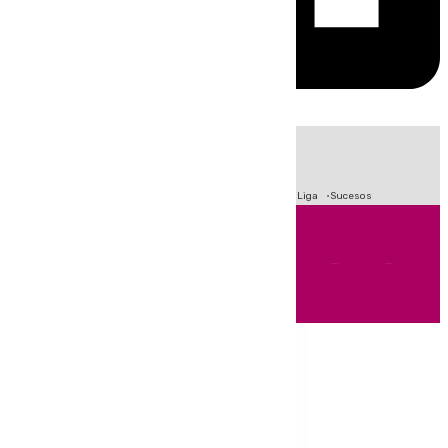
HOY
|
Fútbol
Primera División
Crisis Migratoria en Ceuta
LaLiga
Sucesos
Andalucía