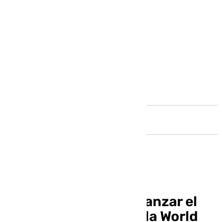
Andalucía
La Costa del Sol, a afianzar el
turismo británico en la World