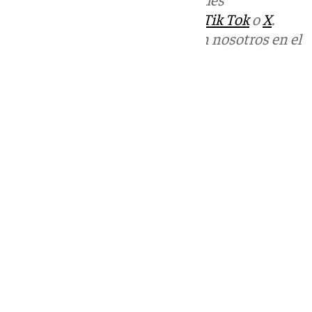
sociales:
Instagram
,
Facebook
,
Tik Tok
o
X
.
Puedes ponerte en contacto con nosotros en el
correo
informativos@101tv.es
Tags:
Últimas noticias