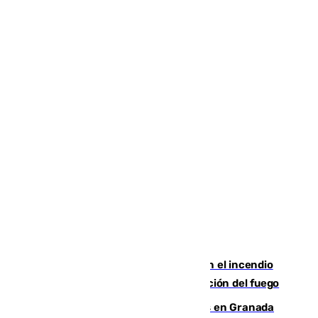
Activado el nivel 2 de emergencia en el incendio
forestal de Niebla por la compleja evolución del fuego
Controlado un incendio de rastrojos en Granada