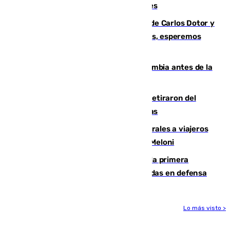
junto a la autovía y al Callejón de Nogales
Juanfran Funes, sobre las lesiones de Carlos Dotor y
Fernando Calero: “Estamos preocupados, esperemos
que no sea nada”
Felipe VI refuerza los lazos con Colombia antes de la
llegada del nuevo presidente
Fernando Calero y Carlos Dotor se retiraron del
encuentro contra el Ceuta con molestias
España restablece controles temporales a viajeros
procedentes de Italia como repuesta a Meloni
El Málaga cae ante el Ceuta y suma la primera
derrota de la pretemporada dejando dudas en defensa
Lo más visto >