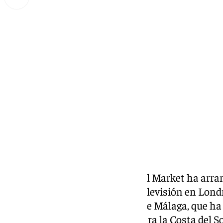
Miguel Alfonso
martes, 5 noviembre 2024, 19:21
Compartir:
La 45ª edición de la World Travel Market ha arra
noviembre. Un equipo de 101 Televisión en Lon
González, diputada provincial de Málaga, que ha
afianzar el turismo británico para la Costa del So