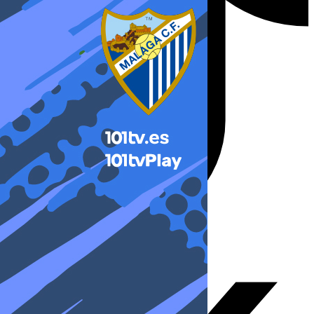
X-twitter