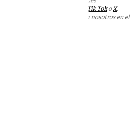
sociales:
Instagram
,
Facebook
,
Tik Tok
o
X
.
Puedes ponerte en contacto con nosotros en el
correo
informativos@101tv.es
Tags:
Últimas noticias