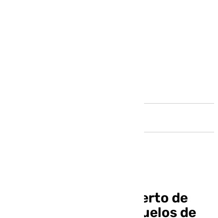
Andalucía
La huelga del aeropuerto de
Hamburgo afecta a vuelos de