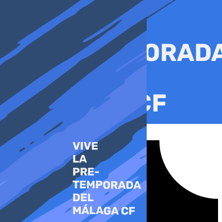
Ir
al
contenido
Tiktok