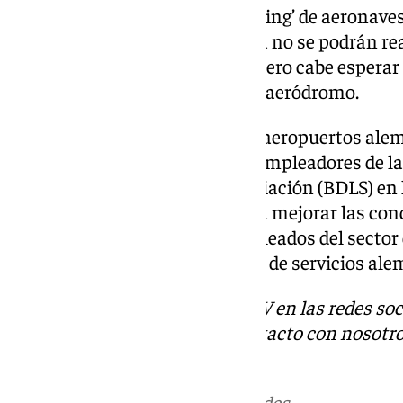
aeropuerto, entre ellas el ‘handling’ de aeronave
pasajeros. Por lo tanto, mañana no se podrán rea
bien las llegadas son posibles, pero cabe espera
cancelaciones», ha explicado el aeródromo.
Las huelgas convocadas en los aeropuertos ale
aumentar la presión sobre los empleadores de la
Empresas de Seguridad de la Aviación (BDLS) en 
recientemente estancadas para mejorar las condi
aproximadamente 25.000 empleados del sector de
según ha publicado el sindicato de servicios al
Descubre más noticias de 101TV en las redes soc
Tok
o
X
. Puedes ponerte en contacto con nosotro
informativos@101tv.es
Más noticias de
101TV
en las redes