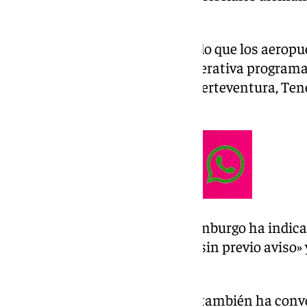
de 2025.
Fuentes de Aena han confirmado que los aeropue
huelga en Hamburgo tenían operativa programa
Mallorca, Madrid, Barcelona, Fuerteventura, Tene
y Bilbao.
De su lado, el aeropuerto de Hamburgo ha indica
convocada para este domingo «sin previo aviso» 
parte de ver.di.
«Este lunes, 10 de marzo, ver.di también ha conv