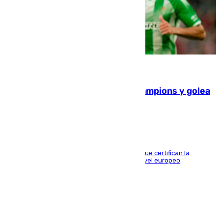
06.08.2026
El Betis supera el examen de Champions y golea
al Arsenal en Dublín (1-3)
Riquelme, Deossa y Fornals firman los tantos que certifican la
superioridad bética ante un rival de máximo nivel europeo