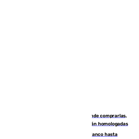
Gafas para el eclipse solar 2026: dónde comprarlas,
dónde conseguirlas y cómo saber si están homologadas
Vinícius Júnior seguirá vestido de blanco hasta