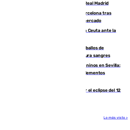
2032 tras cerrar su renovación con el Real Madrid
Rodrigo negocia su fichaje por el Barcelona tras
romper con el Madrid y revoluciona el mercado
El Rey traslada a Vivas su respaldo a Ceuta ante la
crisis migratoria
El primer ciclo de las carreras de caballos de
Sanlúcar arranca este sábado con 27 pura sangres
Continúan los cierres de parques caninos en Sevilla:
se detectan alimentos que contienen elementos
peligrosos
Estos son los mejores sitios para ver el eclipse del 12
de agosto en la provincia de Málaga
Lo más visto >