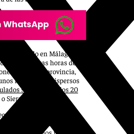
día tranquilo en Málaga en lo
noche y primeras horas de la
nes en toda la provincia,
gunos municipios dispersos
lados superiores a los 20
o Sierra de las Nieves.
ecuentes avisos no se
e este miércoles la
 en los municipios más