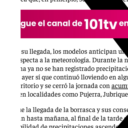
Hasta su llegada, los modelos anticipan un 
que respecta a la meteorología. Durante la 
mañana ya no se han registrado precipitacio
donde ayer sí que continuó lloviendo en al
del territorio y se cerró la jornada con
acumu
litros
en localidades como Pujerra, Jubrique 
Aunque la llegada de la borrasca y sus cons
esperan hasta mañana, al final de la tarde d
probabilidad de precipitaciones ascenderá