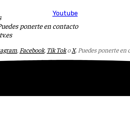
Youtube
s
 Puedes ponerte en contacto
v.es
tagram
,
Facebook
,
Tik Tok
o
X
. Puedes ponerte en 