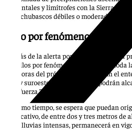
occidentales y limítrofes con la Sierra de 
serán chubascos débiles o moderados.
Aviso por fenómenos costero
Además de la alerta por lluvias, Aemet ha
amarillos por fenómenos costeros en toda l
11.59 horas del próximo jueves. Según el ente
oeste y suroeste, con rachas que podrán alc
hora (fuerza 7).
Al mismo tiempo, se espera que puedan ori
significativo, de entre dos y tres metros de a
del de lluvias intensas, permanecerá en vigo