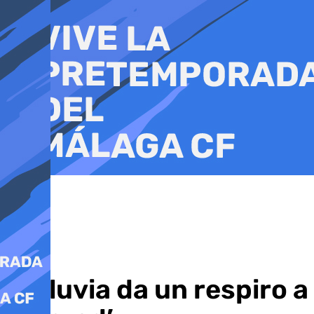
Ir
al
contenido
La lluvia da un respiro 