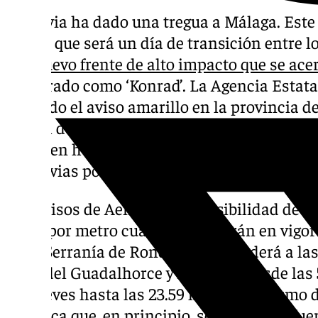
La lluvia ha dado una tregua a Málaga. Este 
indica que será un día de transición entre l
y el
nuevo frente de alto impacto que se ace
nombrado como ‘Konrad’. La Agencia Estata
activado el aviso amarillo en la provincia de
será el de mayor envergadura de la semana 
este tren húmedo que comenzó el pasado 28 
las lluvias podrían continuar tras el fin de
Los avisos de Aemet por la posibilidad de a
litros por metro cuadrado entrarán en vigor 
en la Serranía de Ronda y se extenderá a la
Valle del Guadalhorce y Axarquía desde las
del jueves hasta las 23.59 horas del mismo 
comarca que, en principio, se mantenga fuera