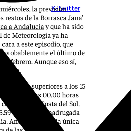
miércoles, la previsión
X-twitter
os restos de la Borrasca Jana’
rca a Andalucía
y que ha sido
l de Meteorología ya ha
 cara a este episodio, que
y probablemente el último de
de febrero. Aunque eso sí,
 semana.
cumulados superiores a los 15
a partir de las 00.00 horas
s comarcas de Costa del Sol,
 5.59 horas de la madrugada
día. Antequera será la única
 de las alertas.