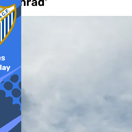
‘Konrad’