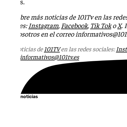
viernes.
Descubre más noticias de 101Tv en las rede
sociales:
Instagram
,
Facebook
,
Tik Tok
o
X
.
con nosotros en el correo
informativos@101t
Más noticias de
101TV
en las redes sociales:
Ins
correo
informativos@101tv.es
Tags:
Últimas noticias