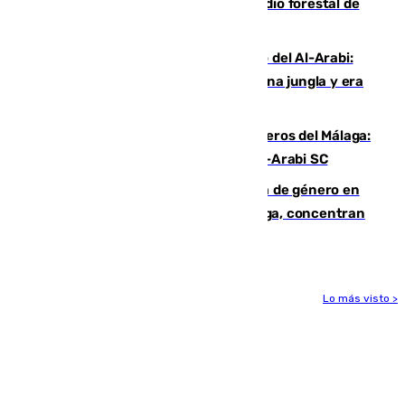
Huelva eleva a emergencia el incendio forestal de
Niebla
Juanfran Funes, sobre el duro juego del Al-Arabi:
“Por momentos nos hemos metido en una jungla y era
hasta peligroso”
Ya se han estrenado los tres delanteros del Málaga:
Eneko Jauregui, bigoleador contra el Al-Arabi SC
35 mujeres asesinadas por violencia de género en
España en este 2026: Andalucía y Málaga, concentran
el foco de la tragedia
Lo más visto >
Más noticias
Ver más >