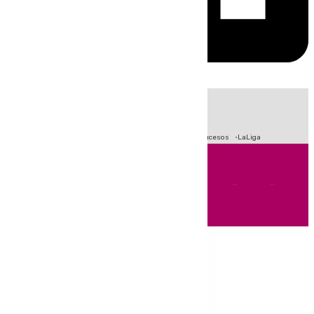
HOY
|
Fútbol
Primera División
Crisis Migratoria en Ceuta
Sucesos
LaLiga
Andalucía