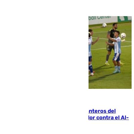
06.08.2026
Ya se han estrenado los tres delanteros del
Málaga: Eneko Jauregui, bigoleador contra el Al-
Arabi SC