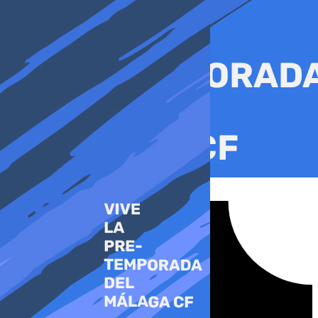
Ir
al
contenido
Tiktok