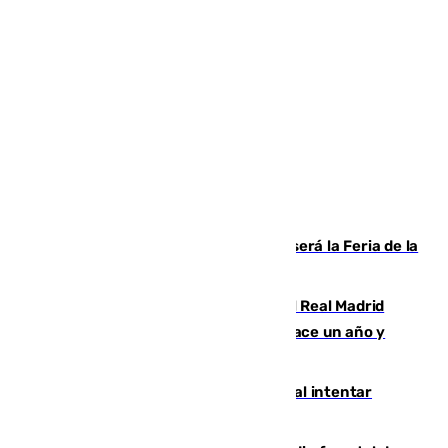
Talleres, escape room y música: así será la Feria de la
Juventud Cofrade de Málaga
El fichaje más caro de la historia del Real Madrid
costaba 105 millones de euros menos hace un año y
jugaba en Leganés
Ceuta suma 82 fallecidos en el mar al intentar
cruzar la frontera española