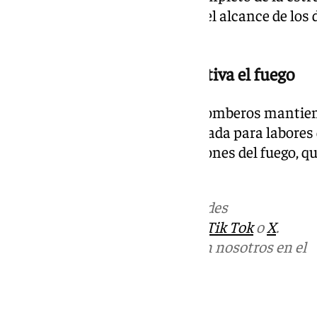
un paso clave para determinar el alcance de los 
incendio.
Un dispositivo por si se reactiva el fuego
Mientras tanto, el servicio de Bomberos mantien
zona, con una dotación desplegada para labores d
fin de evitar posibles reactivaciones del fuego,
estas semanas.
Más noticias de
101TV
en las redes
sociales:
Instagram
,
Facebook
,
Tik Tok
o
X
.
Puedes ponerte en contacto con nosotros en el
correo
informativos@101tv.es
Tags: