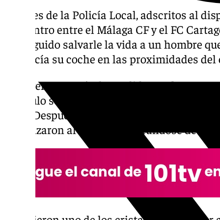
Agentes de la Policía Local, adscritos al disp
encuentro entre el Málaga CF y el FC Carta
conseguido salvarle la vida a un hombre que
conducía su coche en las proximidades del 
Los agentes, según ha podido confirmar 101
vehículo se quedaba paralizado en plena ca
ellos. Después de comprobar que el conduct
desplazaron al coche, cerciorándose de que
Rompieron uno de los cristales para poder a