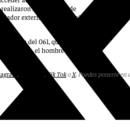
e realizaron la maniobra de
rilador externo automático) y
efectivos del 061, que
abilización, el hombre fue
tagram
,
Facebook
,
Tik Tok
o
X
. Puedes ponerte en 