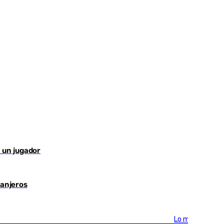
r un jugador
ranjeros
Lo más visto >