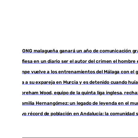
Una ONG malagueña ganará un año de comunicación gr
Confiesa en un diario ser el autor del crimen el hombre
Juanpe vuelve a los entrenamientos del Málaga con el 
Mata a su expareja en Murcia y es detenido cuando huí
El Boreham Wood, equipo de la quinta liga inglesa, recha
La familia Hernangómez: un legado de leyenda en el mu
Nuevo récord de población en Andalucía: la comunidad su