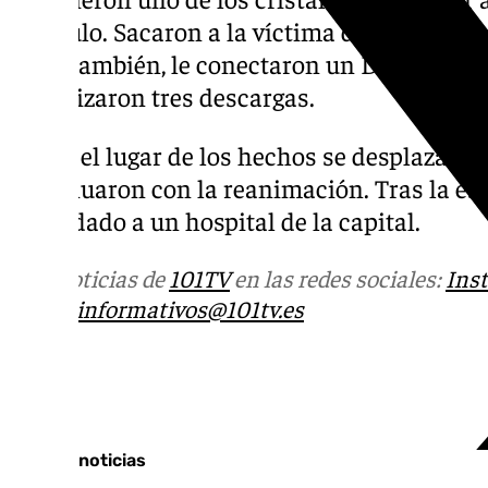
vehículo. Sacaron a la víctima del coche y l
RCP. También, le conectaron un DEA (desfib
le realizaron tres descargas.
Hasta el lugar de los hechos se desplazaron 
continuaron con la reanimación. Tras la est
trasladado a un hospital de la capital.
Más noticias de
101TV
en las redes sociales:
Ins
correo
informativos@101tv.es
Tags:
Últimas noticias