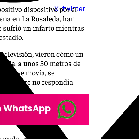
ositivo dispositivo por el
X-twitter
gena en La Rosaleda, han
 sufrió un infarto mientras
estadio.
 Televisión, vieron cómo un
lzada, a unos 50 metros de
or no se movía, se
 el hombre no respondía.
cceder al interior del