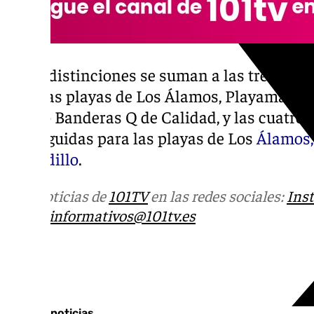
Estas distinciones se suman a las tres Ban
para las playas de Los Álamos, Playamar y B
cuatro Banderas Q de Calidad, y las cuatro
conseguidas para las playas de Los
Álamos,
Bajondillo
.
Más noticias de
101TV
en las redes sociales:
Ins
correo
informativos@101tv.es
Tags:
Últimas noticias