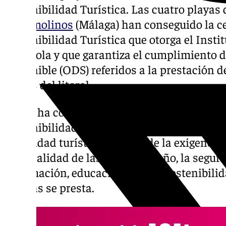
Sostenibilidad Turística. Las cuatro playas
Torremolinos
(Málaga) han conseguido la ce
Sostenibilidad Turística que otorga el Insti
Española y que garantiza el cumplimiento d
Sostenible (ODS) referidos a la prestación de
playas del litoral.
Según ha comunicado el Consistorio en una 
Sostenibilidad certifica el desarrollo sosteni
su calidad turística a través de la exigenci
en la calidad de las aguas de baño, la seguri
información, educación para la sostenibilid
en ellas se presta.