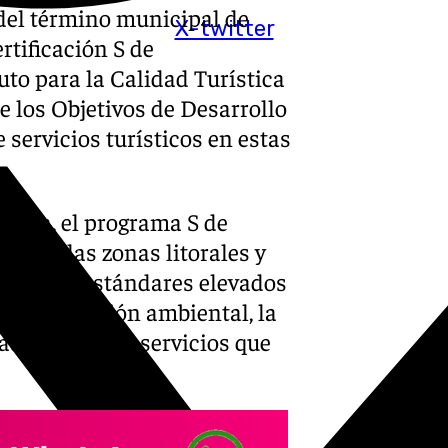
 del término municipal de
X-twitter
rtificación S de
tuto para la Calidad Turística
e los Objetivos de Desarrollo
 servicios turísticos en estas
nota, el programa S de
ble de las zonas litorales y
a de unos estándares elevados
dad, la gestión ambiental, la
ad y todos los servicios que