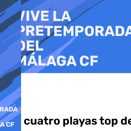
Ir
al
contenido
Las cuatro playas top d