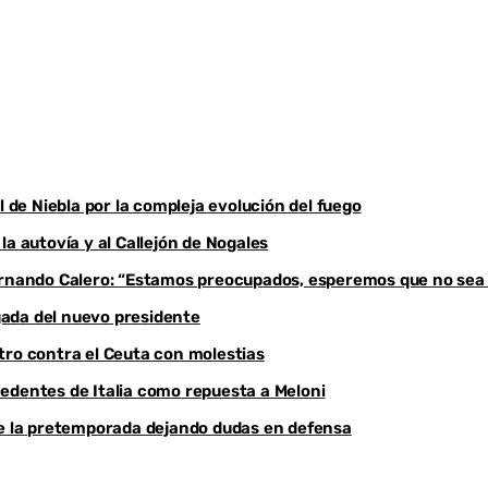
Youtube
l de Niebla por la compleja evolución del fuego
a autovía y al Callejón de Nogales
Fernando Calero: “Estamos preocupados, esperemos que no sea
egada del nuevo presidente
tro contra el Ceuta con molestias
edentes de Italia como repuesta a Meloni
de la pretemporada dejando dudas en defensa