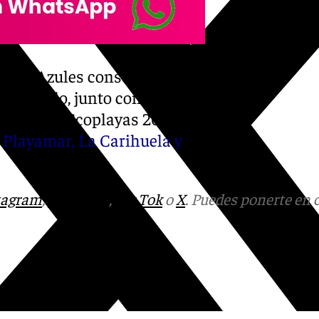
deras Azules conseguidas
ajondillo, junto con las
 Banderas Ecoplayas 2024,
 Playamar, La Carihuela y
tagram
,
Facebook
,
Tik Tok
o
X
. Puedes ponerte en 