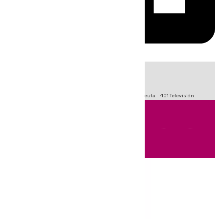
HOY
|
Fútbol
Primera División
LaLiga
Crisis Migratoria en Ceuta
101 Televisión
Andalucía