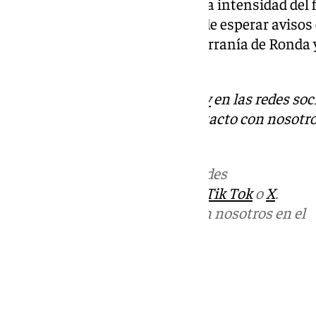
experimentando la provincia. La intensidad del fr
las últimas horas, aunque son de esperar avisos e
Axarquía y probablemente la Serranía de Rond
del día.
Descubre más noticias de
101Tv
en las redes soc
Tok
o
X
. Puedes ponerte en contacto con nosotro
informativos@101tv.es
.
Más noticias de
101TV
en las redes
sociales:
Instagram
,
Facebook
,
Tik Tok
o
X
.
Puedes ponerte en contacto con nosotros en el
correo
informativos@101tv.es
Tags:
Últimas noticias