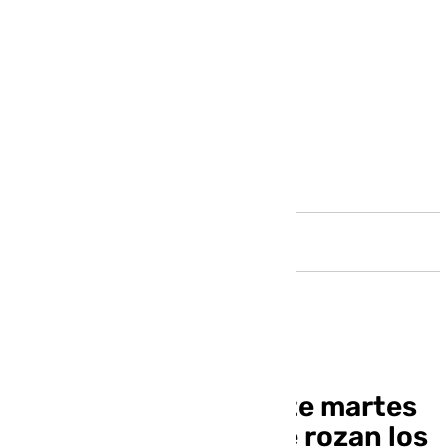
Andalucía
Lluvias en Málaga este martes
antes de la tregua: se rozan los