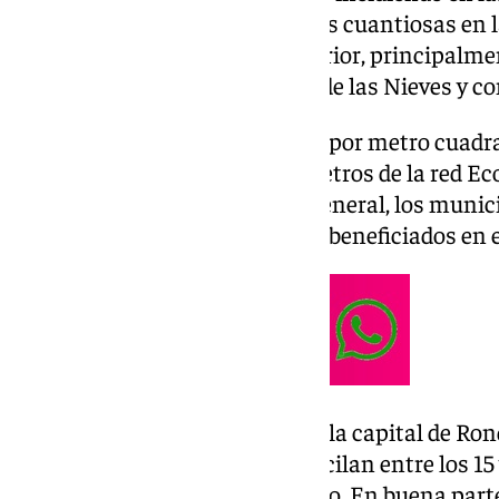
aunque esta vez han sido menos cuantiosas en las
y se han concentrado en el interior, principalme
en la Serranía de Ronda, Sierra de las Nieves y 
Así, han caído cerca de 39 litros por metro cua
Montejaque según los pluviómetros de la red Ecowi
inmediaciones de Atajate. En general, los munic
de Grazalema han sido los más beneficiados en 
Registros positivos también en la capital de Rond
Nieves, con acumulados que oscilan entre los 15 
cuadrado dependiendo del punto. En buena parte