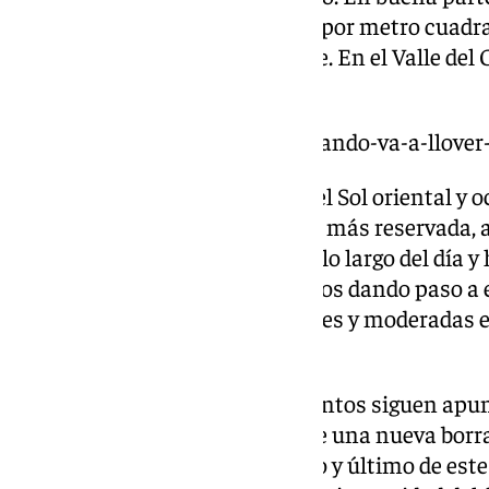
Archidona son más de 10 litros por metro cuadr
podrán seguir incrementándose. En el Valle del
encuentran estas cantidades.
https://www.101tv.es/hasta-cuando-va-a-llove
Mientras, en la capital, Costa del Sol oriental y 
del martes ha sido de momento más reservada, a
modelos es que siga lloviendo a lo largo del día y 
cuando se irán abriendo los cielos dando paso a 
aún así podrá dejar lluvias débiles y moderadas 
occidental.
Las previsiones en estos momentos siguen apun
transición antes de la llegada de una nueva borra
que podría ser el mayor episodio y último de es