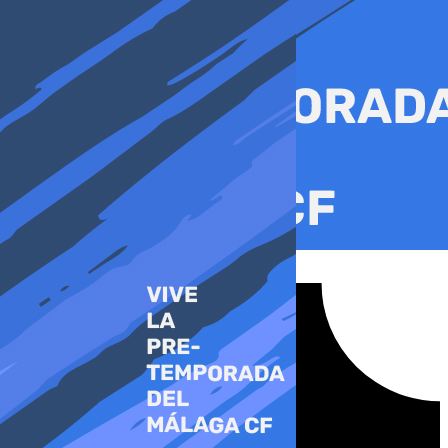
Ir
al
contenido
Tiktok