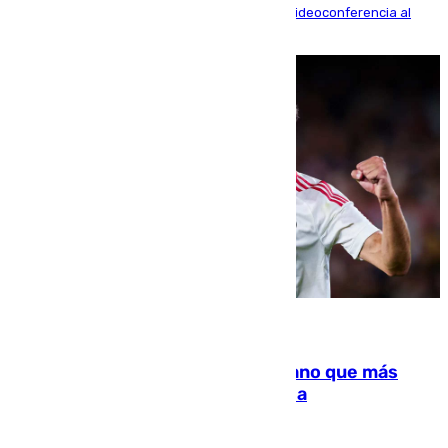
La mayoría de las comparecencias serán por videoconferencia al
residir los familiares fuera de España
07.08.2026
Juanlu Sánchez, el sexto canterano que más
dinero deja en las arcas del Sevilla