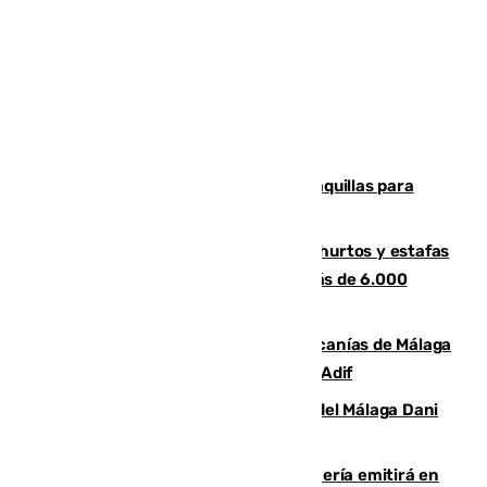
El mercado de Jerez refrigera sus taquillas para
facilitar las compras a sus visitantes
Detenida una pareja por presuntos hurtos y estafas
en Málaga tras ser descubiertos con más de 6.000
euros
Retrasos y cancelaciones en el Cercanías de Málaga
por una avería en la infraestructura de Adif
Isco, la nueva mascota del jugador del Málaga Dani
Lorenzo
El observatorio de Calar Alto de Almería emitirá en