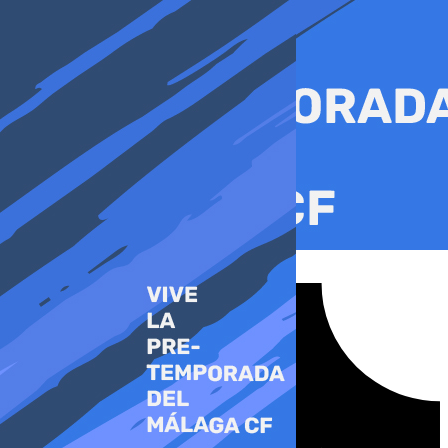
Ir
al
contenido
Tiktok