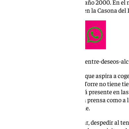
de la Torre cogió el testigo en el año 2000. En e
no han conocido a otro alcalde en la Casona del 
https://www.101tv.es/vivienda-entre-deseos-al
Así, mientras llega esa persona que aspira a coge
Ayuntamiento de Málaga, de la Torre no tiene ti
alcalde, día sí y día también, está presente en la
actualidad municipal, tanto a la prensa como a l
primera mano el pulso de la calle.
Además, coge fuerzas para nadar, despedir al te