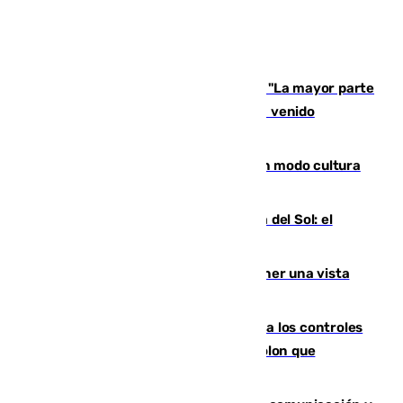
Un testimonio del colapso en Ceuta: "La mayor parte
de los que han venido son víctimas, han venido
engañados"
Torrenueva Costa pone el verano en modo cultura
con actividades para todos los públicos
Este es el palmarés del Trofeo Costa del Sol: el
Málaga lidera la tabla con 12 triunfos
Estos son los mejores sitios para tener una vista
privilegiada del eclipse en Andalucía
La Junta da explicaciones y refuerza los controles
tras los falsos positivos de cáncer de colon que
afectaron a 400 malagueños