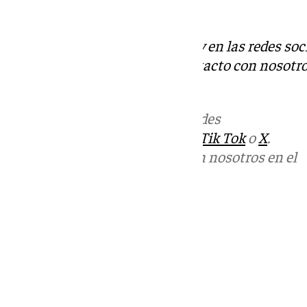
regidor malagueño.
Descubre más noticias de 101Tv en las redes soc
Tok
o
X
. Puedes ponerte en contacto con nosotro
informativos@101tv.es
.
Más noticias de
101TV
en las redes
sociales:
Instagram
,
Facebook
,
Tik Tok
o
X
.
Puedes ponerte en contacto con nosotros en el
correo
informativos@101tv.es
Tags:
Últimas noticias