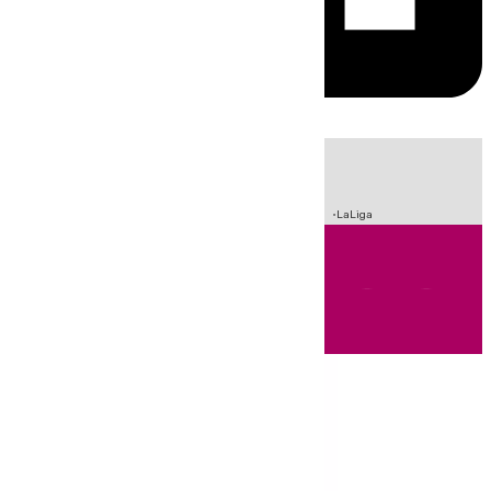
HOY
|
Sucesos
Incendios
Crisis Migratoria en Ceuta
Fútbol
LaLiga
Andalucía