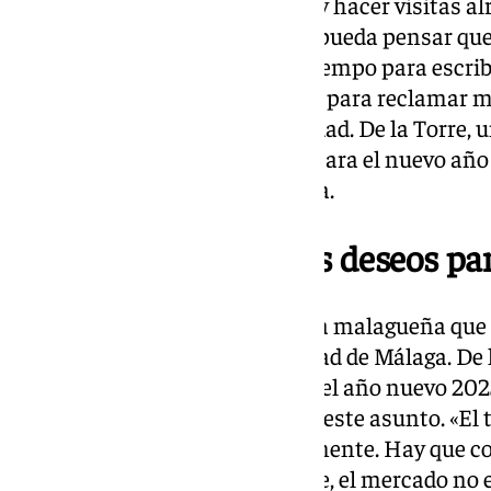
encuentro con Mansour Konte y hacer visitas alr
hace él solo, aunque hay quien pueda pensar que
‘dopelganguer’. También saca tiempo para escrib
Andalucía y al Gobierno central para reclamar 
necesarias para Málaga, su ciudad. De la Torre, 
de España, sopla velas y ya prepara el nuevo añ
sus mejores deseos para Málaga.
La vivienda, entre sus deseos pa
Bien es sabido por la ciudadanía malagueña que l
asuntos a debate en la actualidad de Málaga. De l
sus deseos para esta Navidad y el año nuevo 2025
alumbrado, incidió de nuevo en este asunto. «El t
viene trabajando muy intensamente. Hay que con
alquiler para que, efectivamente, el mercado no e