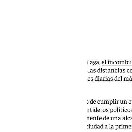
82 años cumple el alcalde de Málaga,
el incombus
sábado 21 de diciembre. Paco en las distancias c
allegados, y en las conversaciones diarias del m
que tiene la ciudad.
El regidor malagueño va camino de cumplir un cua
de mando, mientras que los mentideros políticos
sustituto -o sustituta-. Precisamente de una alca
le concedieron la medalla de la ciudad a la prim