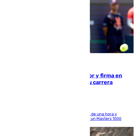
09.08.2026
Daniel Mérida derriba a Griekspoor y firma en
Montreal el mejor resultado de su carrera
El madrileño arrolla al neerlandés en poco más de una hora y
alcanza por primera vez los cuartos de final de un Masters 1000