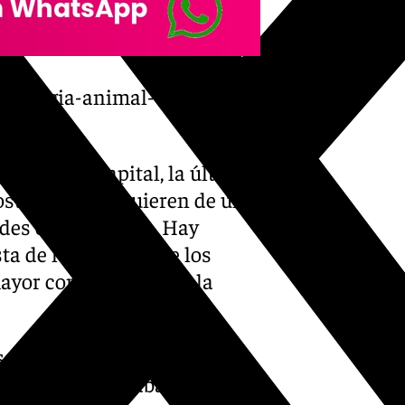
-biologia-animal-
ano/
en Málaga capital, la última
osta del Sol requieren de una
dades competentes. Hay
ta de los jabalíes de los
yor confianza desde la
os de Málaga se apuntaba
tos animales, acabarán