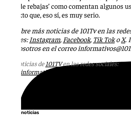
‘salir de rebajas’ como comentan algunos u
contexto que, eso sí, es muy serio.
Descubre más noticias de 101Tv en las rede
sociales:
Instagram
,
Facebook
,
Tik Tok
o
X
.
con nosotros en el correo
informativos@101t
Más noticias de
101TV
en las redes sociales:
Ins
correo
informativos@101tv.es
Tags:
Últimas noticias