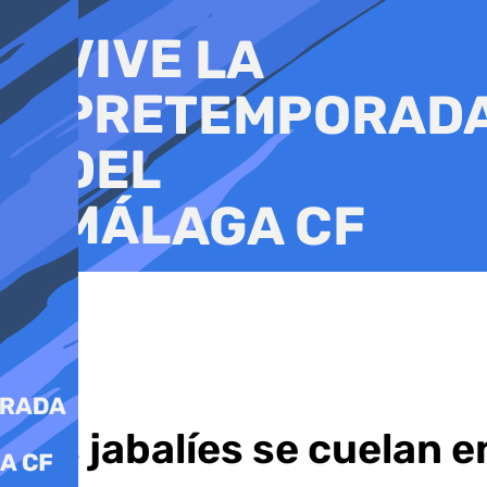
Ir
al
contenido
Los jabalíes se cuelan 