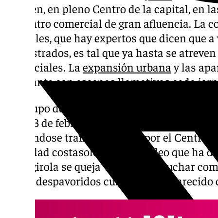
Carmen, en pleno Centro de la capital, en la
un centro comercial de gran afluencia. La c
animales, que hay expertos que dicen que a 
asilvestrados, es tal que ya hasta se atreve
comerciales. La
expansión urbana
y las apa
constante con escenas llamativas cada jor
Un grupo de jabalíes ha sembrado el pánico
lunes 3 de febrero en Fuengirola con casi u
paseándose tranquilamente por el Centro C
localidad costasoleña. En el vídeo que ha di
‘Fuengirola se queja’ se puede escuchar como
gritan despavoridos cuando han aparecido c