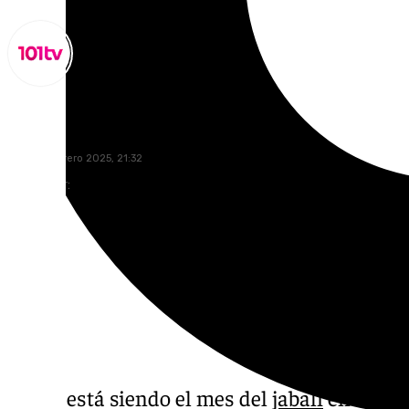
Miguel Alfonso
lunes, 3 febrero 2025, 21:32
Compartir:
Enero está siendo el mes del
jabalí
en Málaga