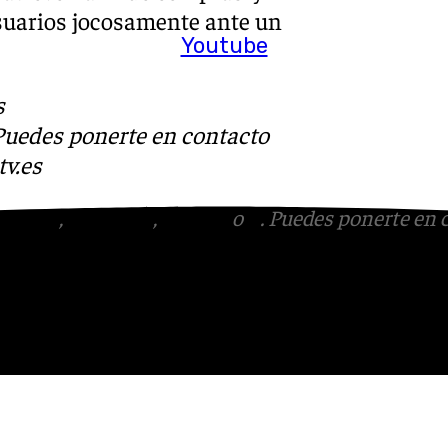
suarios jocosamente ante un
Youtube
s
 Puedes ponerte en contacto
v.es
tagram
,
Facebook
,
Tik Tok
o
X
. Puedes ponerte en 