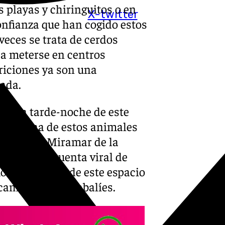
s playas y chiringuitos o en
X-twitter
onfianza que han cogido estos
veces se trata de cerdos
n a meterse en centros
riciones ya son una
nada.
 en la tarde-noche de este
na decena de estos animales
omercial Miramar de la
fundido la cuenta viral de
 los clientes de este espacio
ampantes los jabalíes.