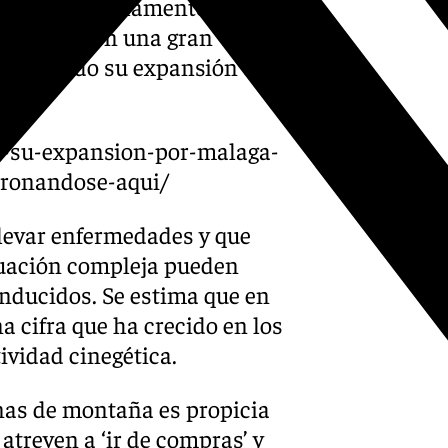
onales no solamente se trata
estrados con una gran
aumentando su expansión de
an-su-expansion-por-malaga-
ronandose-aqui/
llevar enfermedades y que
tuación compleja pueden
onducidos. Se estima que en
a cifra que ha crecido en los
ividad cinegética.
nas de montaña es propicia
 atreven a ‘ir de compras’ y