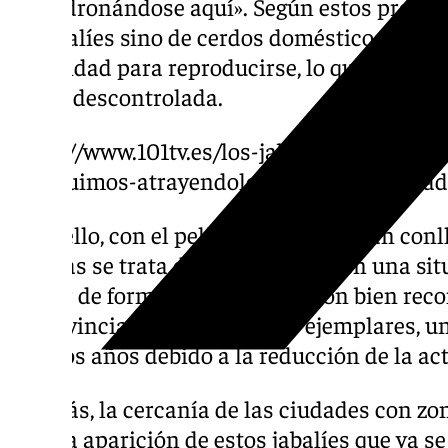
empadronándose aquí». Según estos profesi
de jabalíes sino de cerdos domésticos asilv
capacidad para reproducirse, lo que está 
forma descontrolada.
https://www.101tv.es/los-jabalies-continu
si-seguimos-atrayendolos-acabaran-empad
Todo ello, con el peligro de que puedan con
además se trata de animales que en una si
actuar de forma violenta si no son bien rec
la provincia hay unos 25.000 ejemplares, un
últimos años debido a la reducción de la act
Además, la cercanía de las ciudades con zo
para la aparición de estos jabalíes que ya se