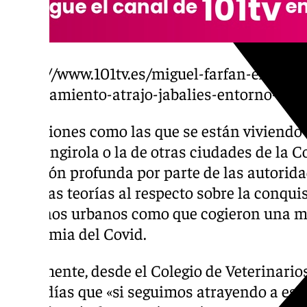
https://www.101tv.es/miguel-farfan-experto
confinamiento-atrajo-jabalies-entorno-urb
Situaciones como las que se están viviendo 
de Fuengirola o la de otras ciudades de la C
reflexión profunda por parte de las autori
diversas teorías al respecto sobre la conquis
entornos urbanos como que cogieron una ma
pandemia del Covid.
Igualmente, desde el Colegio de Veterinari
estos días que «si seguimos atrayendo a es