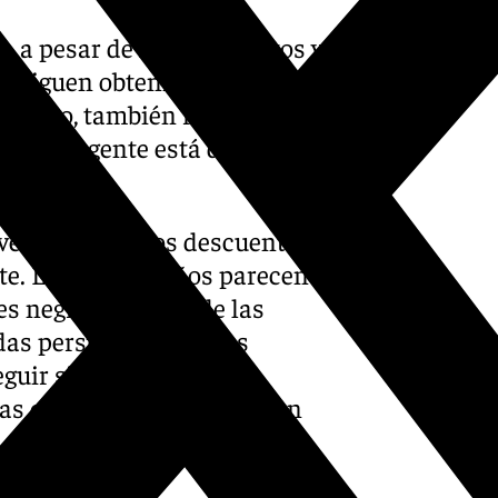
 a pesar de los descuentos y
as siguen obteniendo una
embargo, también reconocen
rque la gente está dispuesta
veracidad de los descuentos,
nte. Los malagueños parecen
nes negro en busca de las
das persistan sobre las
eguir siendo una cita
as ofertas siguen siendo un
.