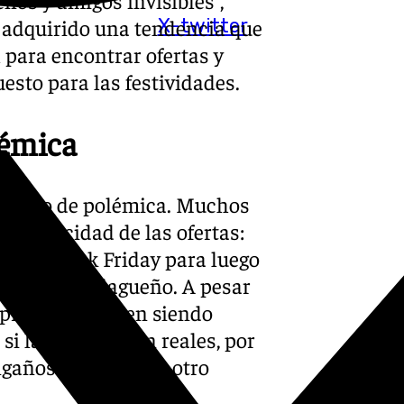
X-twitter
 adquirido una tendencia que
 para encontrar ofertas y
esto para las festividades.
lémica
 exento de polémica. Muchos
utenticidad de las ofertas:
s del Black Friday para luego
omenta un malagueño. A pesar
 prácticas siguen siendo
i las ofertas son reales, por
gañosas”, defiende otro