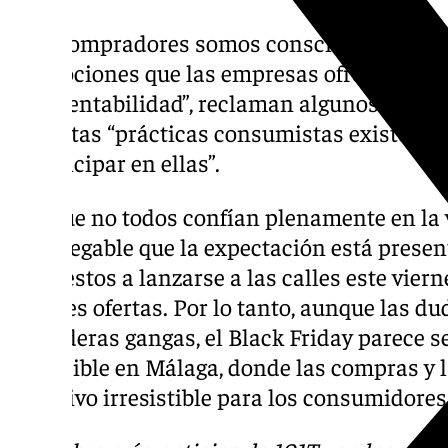
“Los compradores somos conscientes de que,
promociones que las empresas ofrecen, est
gran rentabilidad”, reclaman algunos. Sin 
que estas “prácticas consumistas existen po
a participar en ellas”.
Aunque no todos confían plenamente en la 
es innegable que la expectación está prese
dispuestos a lanzarse a las calles este vier
mejores ofertas. Por lo tanto, aunque las du
verdaderas gangas, el Black Friday parece s
ineludible en Málaga, donde las compras y l
atractivo irresistible para los consumidores