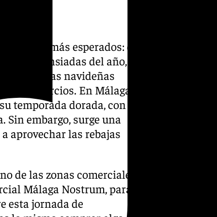
os eventos más esperados: el
chas más ansiadas del año,
r las compras navideñas
n los comercios. En Málaga,
 su temporada dorada, con el
na. Sin embargo, surge una
e a aprovechar las rebajas
no de las zonas comerciales
rcial Málaga Nostrum, para
e esta jornada de