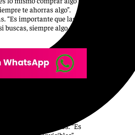
 es lo mismo comprar algo a
iempre te ahorras algo”.
s. “Es importante que las
si buscas, siempre algo
tos-que-lideran-la-demanda-
ue aprovecharán el evento
quirir algunos regalos. “Es
os y amigos invisibles”,