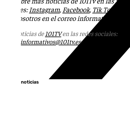
Descubre más noticias de 101Tv en las rede
sociales:
Instagram
,
Facebook
,
Tik Tok
o
X
.
con nosotros en el correo
informativos@101t
Más noticias de
101TV
en las redes sociales:
Ins
correo
informativos@101tv.es
Tags:
Últimas noticias