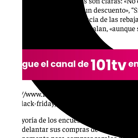
descuentos. Las respuestas son claras: «No
su precio original que con un descuento», “S
Todos destacan la importancia de las rebaja
ofertas sean fehacientes” señalan, «aunque 
encuentras”, defienden otros.
https://www.101tv.es/estos-son-los-produc
este-black-friday/
La mayoría de los encuestados confirman q
para adelantar sus compras de Navidad y ad
buen momento para comprar regalos navideñ