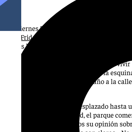
Este viernes 29 de noviembre llega uno de l
Black Friday
. Para muchos, es una de las fe
pues es la oportunidad ideal para adelanta
gracias a las suculentas ofertas que inunda
los establecimientos se preparan para vivir
inicio de la Navidad a la vuelta de la esqui
pregunta, ¿saldrá la gente este año a la call
este viernes negro?
Desde 101TV nos hemos desplazado hasta u
más populares de la ciudad, el parque come
preguntar a los malagueños su opinión sobr