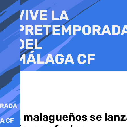
Ir
al
contenido
Los malagueños se lanzar