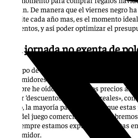
afirman. De manera que el viernes negro ha
se repite cada año mas, es el momento ideal
descuentos, y así poder optimizar el presupu
Una jornada no exenta de po
Este tipo de compras, sin embargo, no está
consumidores expresan sus dudas sobre la a
“Siempre he oído que suben los precios ante
ofrecer ‘descuentos’ que no son reales», c
de ello, la mayoría parece aceptar que estas
parte del juego comercial. “Nunca sabremos s
ello siempre estamos expuestos a ofertas en
consumidor.