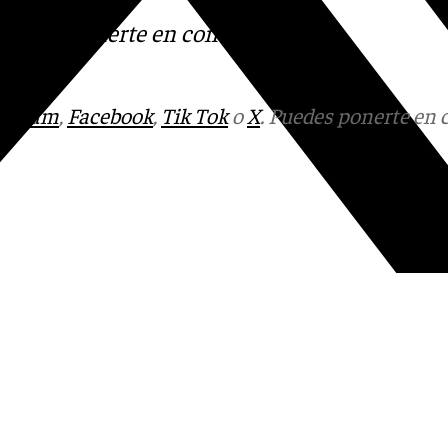
s
 Puedes ponerte en contacto
v.es
tagram
,
Facebook
,
Tik Tok
o
X
. Puedes ponerte en 