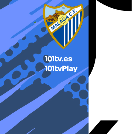
X-twitter