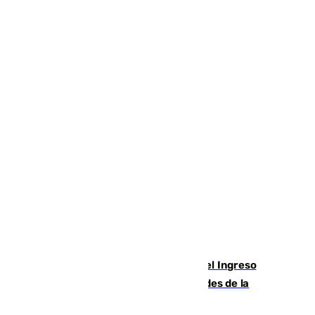
Cádiz aumenta un 15% en el cobro del Ingreso
Mínimo Vital junto a otras particularidades de la
provincia