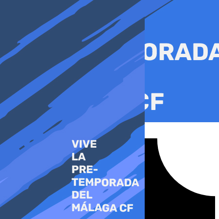
Ir
al
contenido
Tiktok