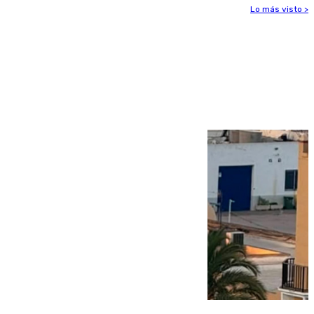
Lo más visto >
Más noticias
Ver más >