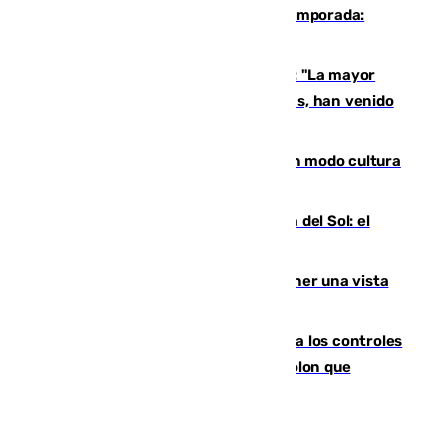
La 'delicatessen' de Isco en la pretemporada:
pisadita y cañito ante el Bournemouth
Un testimonio del colapso en Ceuta: "La mayor
parte de los que han venido son víctimas, han venido
engañados"
Torrenueva Costa pone el verano en modo cultura
con actividades para todos los públicos
Este es el palmarés del Trofeo Costa del Sol: el
Málaga lidera la tabla con 12 triunfos
Estos son los mejores sitios para tener una vista
privilegiada del eclipse en Andalucía
La Junta da explicaciones y refuerza los controles
tras los falsos positivos de cáncer de colon que
afectaron a 400 malagueños