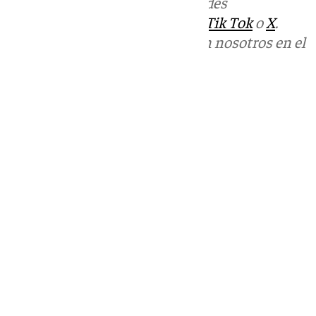
Más noticias de
101TV
en las redes
sociales:
Instagram
,
Facebook
,
Tik Tok
o
X
.
Puedes ponerte en contacto con nosotros en el
correo
informativos@101tv.es
Tags:
Últimas noticias