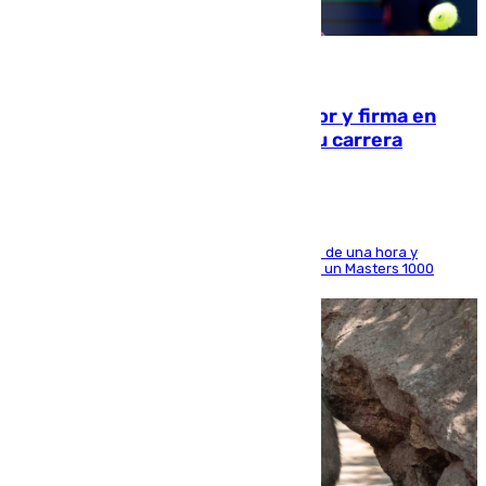
09.08.2026
Daniel Mérida derriba a Griekspoor y firma en
Montreal el mejor resultado de su carrera
El madrileño arrolla al neerlandés en poco más de una hora y
alcanza por primera vez los cuartos de final de un Masters 1000