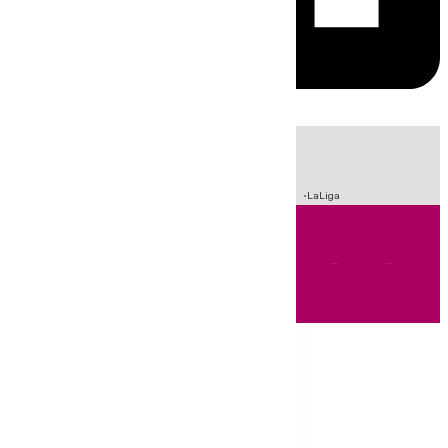
HOY
|
Sucesos
Incendios
Fútbol
Crisis Migratoria en Ceuta
LaLiga
Andalucía