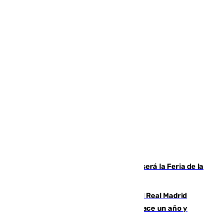
Talleres, escape room y música: así será la Feria de la
Juventud Cofrade de Málaga
El fichaje más caro de la historia del Real Madrid
costaba 105 millones de euros menos hace un año y