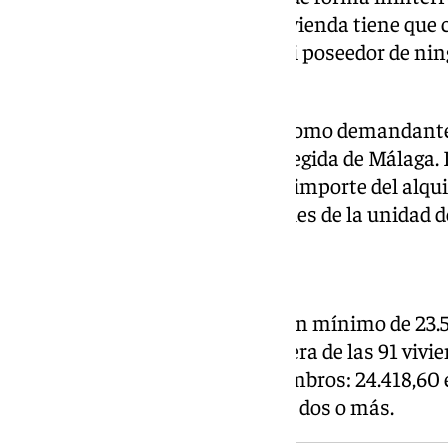
año antes de la solicitud, y la vivienda tiene que
habitual. No puede ser titular ni poseedor de nin
protegida.
Además, es obligatorio figurar como demandante
Demandantes de Vivienda Protegida de Málaga. L
superar 2,5 veces el IPREM, y el importe del alqu
30% de los ingresos netos anuales de la unidad d
Ingresos mínimos
En cuanto a ingresos, se exige un mínimo de 23
familiar para acceder a cualquiera de las 91 viv
varían según el número de miembros: 24.418,60 
miembro y 32.307,69 euros para dos o más.