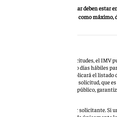
Los ingresos de la unidad familiar deben estar 
mínimo y hasta 32.307,69 euros como máximo, 
miembros
Cómo funciona el proceso
Una vez cerrado el plazo de solicitudes, el IMV p
Los participantes tendrán cinco días hábiles pa
corregir errores. Después se publicará el listado
orden aleatorio asignado a cada solicitud, que es e
Este se realizará ante fedatario público, garant
de oportunidades.
Solo se admite una solicitud por solicitante. S
más de una, se considerará válida únicamente la