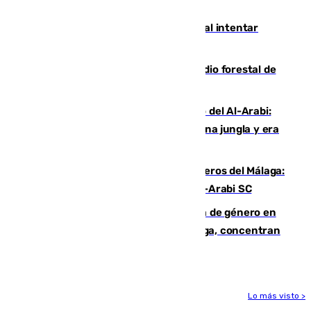
jugaba en Leganés
Ceuta suma 82 fallecidos en el mar al intentar
cruzar la frontera española
Huelva eleva a emergencia el incendio forestal de
Niebla
Juanfran Funes, sobre el duro juego del Al-Arabi:
“Por momentos nos hemos metido en una jungla y era
hasta peligroso”
Ya se han estrenado los tres delanteros del Málaga:
Eneko Jauregui, bigoleador contra el Al-Arabi SC
35 mujeres asesinadas por violencia de género en
España en este 2026: Andalucía y Málaga, concentran
el foco de la tragedia
Lo más visto >