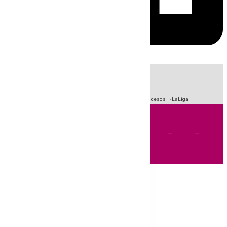
HOY
|
Fútbol
Primera División
Crisis Migratoria en Ceuta
Sucesos
LaLiga
Andalucía