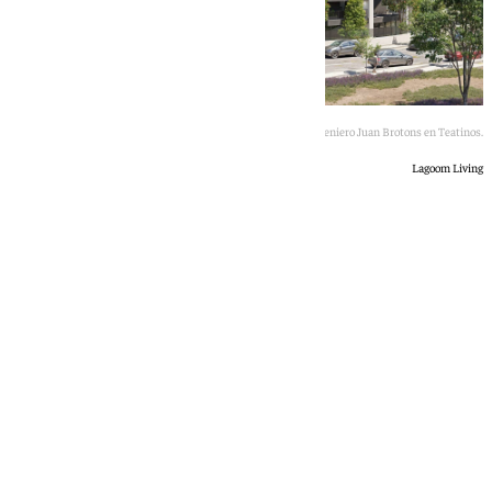
Infografía del edificio de viviendas ubicado en Calle Ingeniero Juan Brotons en Teatinos.
Lagoom Living
Rosa Haro
domingo, 7 junio 2026, 11:21
Compartir: