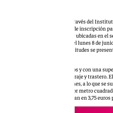
El Ayuntamiento de Málaga, a través del Institu
(IMV), abre esta noche el plazo de inscripción par
viviendas protegidas en alquiler ubicadas en el s
comenzará a las 00.00 horas del lunes 8 de junio 
del viernes 26 de junio. Las solicitudes se presen
imv.malaga.eu.
Las viviendas, de dos dormitorios y con una supe
cuadrados, incluyen plaza de garaje y trastero. El
los 508,03 y los 511,55 euros al mes, a lo que se
La renta equivale a 5,54 euros por metro cuadra
aparcamiento y trastero se sitúan en 3,75 euros