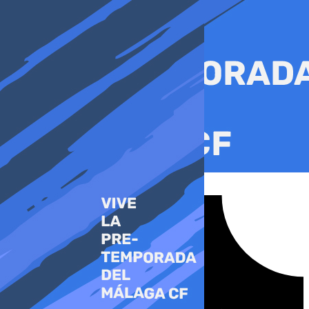
Ir
al
contenido
Tiktok