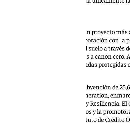
Sólo una solicitud
Las viviendas forman parte de un proyecto más 
Consistorio malagueño en colaboración con la
Living. El Ayuntamiento cedió el suelo a través 
derecho de superficie por 75 años a canon cero.
construirá un total de 530 viviendas protegidas e
Universidad.
La operación cuenta con una subvención de 25,6
de los fondos europeos Next Generation, enmarc
Recuperación, Transformación y Resiliencia. El 
valorado en 13,5 millones de euros y la promotor
propios y un préstamo del Instituto de Crédito Of
euros.