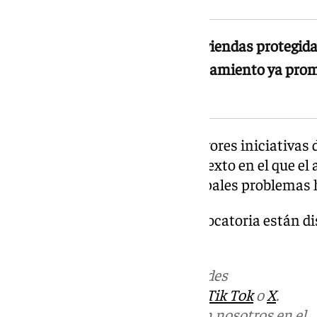
El proyecto total prevé 1.006 viviendas protegidas
Universidad, de las que el Ayuntamiento ya pro
promociones distintas
Este proyecto es una de las mayores iniciativas 
en los últimos años, en un contexto en el que el a
convertido en uno de los principales problemas h
Las bases completas de la convocatoria están d
la web de
Lagoom Living.
Más noticias de
101TV
en las redes
sociales:
Instagram
,
Facebook
,
Tik Tok
o
X
.
Puedes ponerte en contacto con nosotros en el