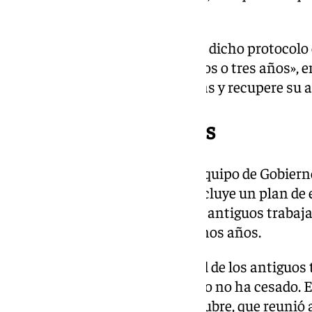
PGOU.
El presupuesto que se baraja en dicho protocolo 
periodo de ejecución de unos «dos o tres años», e
parque vuelva a abrir sus puertas y recupere su a
Antiguos trabajadores
El protocolo que va a firmar el equipo de Gobie
probablemente este viernes- incluye un plan de e
disposición para contar con los antiguos trabaj
será realidad hasta dentro de unos años.
En los últimos años la actividad de los antiguos 
recuperar sus puestos de trabajo no ha cesado. 
congregaciones -como la de octubre, que reunió 