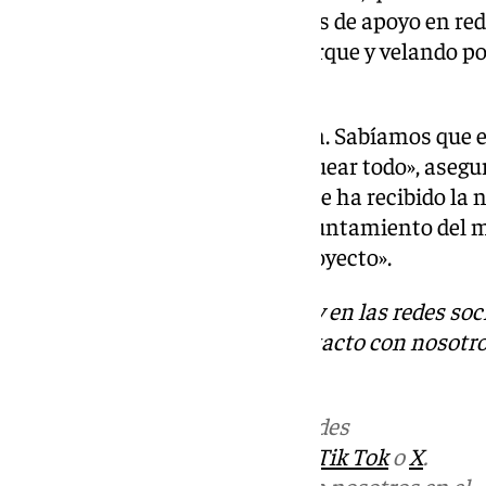
a las puertas del recinto-, grupos de apoyo en red
encomiable manteniendo el parque y velando po
abandono de forma diaria.
«De momento no sabemos nada. Sabíamos que est
que apostábamos para desbloquear todo», asegu
portavoz de los trabajadores, que ha recibido la 
descarta una reunión con el Ayuntamiento del 
para conocer los detalles del proyecto».
Descubre más noticias de 101Tv en las redes soc
Tok
o
X
. Puedes ponerte en contacto con nosotr
informativos@101tv.es
Más noticias de
101TV
en las redes
sociales:
Instagram
,
Facebook
,
Tik Tok
o
X
.
Puedes ponerte en contacto con nosotros en el