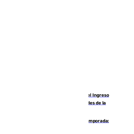
Cádiz aumenta un 15% en el cobro del Ingreso
Mínimo Vital junto a otras particularidades de la
provincia
La 'delicatessen' de Isco en la pretemporada:
pisadita y cañito ante el Bournemouth