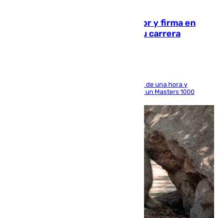
09.08.2026
Daniel Mérida derriba a Griekspoor y firma en
Montreal el mejor resultado de su carrera
El madrileño arrolla al neerlandés en poco más de una hora y
alcanza por primera vez los cuartos de final de un Masters 1000