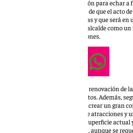
firma de un protocolo con Tremón para echar a f
Ayuntamiento ya ha informado de que el acto de r
próximo viernes a las 12.00 horas y que será en 
comunicación, en cual tanto el alcalde como un
propietario ofrecerán declaraciones.
Con este acuerdo se pretende la renovación de la
creación de nuevos equipamientos. Además, seg
el deseo reiterado de Tremón de crear un gran co
centro comercial en el parque de atracciones y u
estos se ubicarán dentro de su superficie actual
sugerido en más de una ocasión, aunque se reque