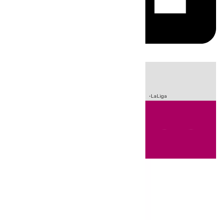
HOY
|
Sucesos
Incendios
Fútbol
Crisis Migratoria en Ceuta
LaLiga
Andalucía