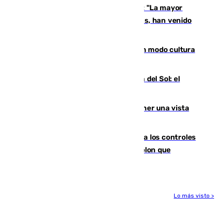
Un testimonio del colapso en Ceuta: "La mayor
parte de los que han venido son víctimas, han venido
engañados"
Torrenueva Costa pone el verano en modo cultura
con actividades para todos los públicos
Este es el palmarés del Trofeo Costa del Sol: el
Málaga lidera la tabla con 12 triunfos
Estos son los mejores sitios para tener una vista
privilegiada del eclipse en Andalucía
La Junta da explicaciones y refuerza los controles
tras los falsos positivos de cáncer de colon que
afectaron a 400 malagueños
Lo más visto >