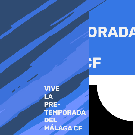
Ir
al
contenido
Tiktok