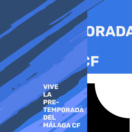
Ir
al
contenido
Tiktok