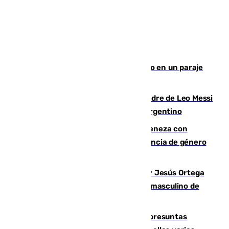
Los Bomberos combaten un incendio en un paraje
de Granada
Muere a los 68 años Jorge Messi, padre de Leo Messi
y pieza fundamental en la carrera del argentino
Retiene a su mujer en su casa y ameneza con
quemar la vivienda: nuevo caso de violencia de género
en Málaga
Dos sevillanos de oro: Manuel Cruz y Jesús Ortega
ganan el campeonato del mundo sub19 masculino de
remo
Un juzgado de Ceuta investiga seis presuntas