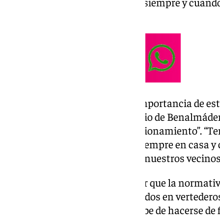
infusión, entre otros residuos, “siempre y cuand
señalado el concejal.
Por eso, Olea ha subrayado la importancia de esta
centros educativos del municipio de Benalmáden
enseñar a los pequeños su funcionamiento”. “T
recogida y reciclaje comienza siempre en casa y
vienen a hacer pedagogía entre nuestros vecinos”
En este sentido, hay que señalar que la normati
desechos municipales depositados en vertederos
año 2035, una reducción que debe de hacerse de 