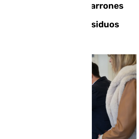
200 contenedores marrones
que se instalarán en
Benalmádena para residuos
biodegradables