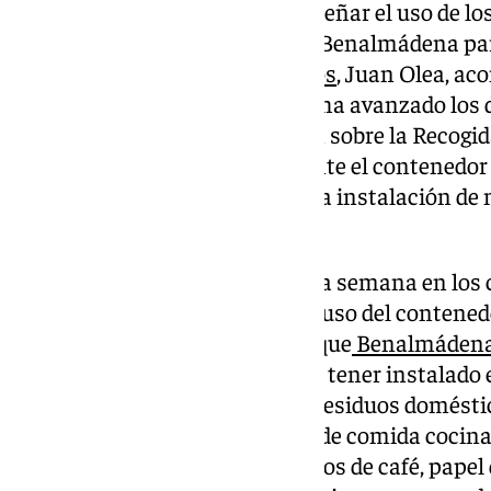
Arranca una campaña para enseñar el uso de lo
marrones que se instalarán en Benalmádena para
edil de
Residuos Sólidos Urbanos
, Juan Olea, ac
Educación María Luisa Robles, ha avanzado los 
sensibilización y comunicación sobre la Recogida
Orgánica (Biorresiduos) mediante el contenedo
municipio como paso previo a la instalación de
este tipo en Benalmádena.
La campaña ha comenzado esta semana en los col
informar sobre la instalación y uso del conten
en el municipio. Cabe recordar que
Benalmáden
municipios europeos, deberá de tener instalado 
se deberán depositar todos los residuos domést
peladuras de alimentos, restos de comida cocina
huesos y espinas, pan duro, posos de café, papel d