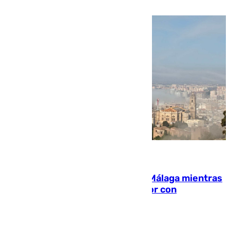
millón y medio de euros
08.08.2026
El taró tiñe de niebla la costa de Málaga mientras
el calor se concentra en el interior con
Antequera en aviso amarillo