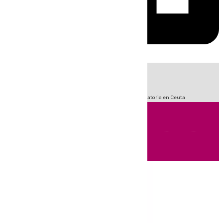
HOY
|
Fútbol
Sucesos
LaLiga
Primera División
Crisis Migratoria en Ceuta
Andalucía