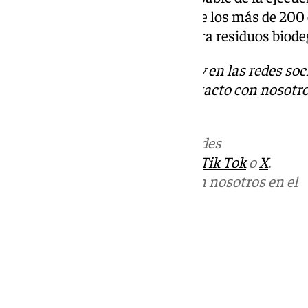
campaña para enseñar el uso de los más de 200
instalarán en Benalmádena para residuos biode
Descubre más noticias de 101Tv en las redes soc
Tok
o
X
. Puedes ponerte en contacto con nosotro
informativos@101tv.es
.
Más noticias de
101TV
en las redes
sociales:
Instagram
,
Facebook
,
Tik Tok
o
X
.
Puedes ponerte en contacto con nosotros en el
correo
informativos@101tv.es
Tags:
Últimas noticias