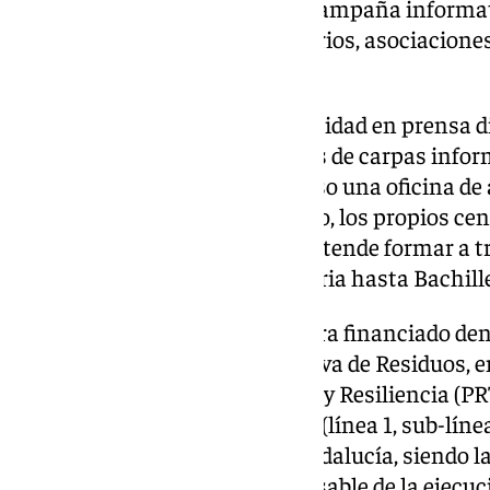
ello, es necesario realizar una campaña informat
implicando a vecinos, empresarios, asociaciones,
del municipio.
La campaña contará con publicidad en prensa dig
información presencial a través de carpas inform
urbanizaciones privadas, incluso una oficina de 
resolución de dudas. Junto a ello, los propios c
especial atención porque se pretende formar a tr
todos los alumnos desde Primaria hasta Bachille
El presente servicio se encuentra financiado den
Implementación de la Normativa de Residuos, en
Recuperación, Transformación y Resiliencia (PR
Europea– Next Generation EU, (línea 1, sub-línea 
la Comunidad Autónoma de Andalucía, siendo l
& Pastor Consultores la responsable de la ejecu