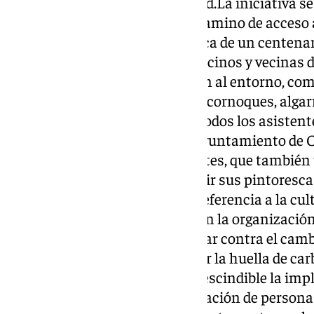
del Ayuntamiento de la localidad.La iniciativa se
a Cartajima, en el entorno del camino de acceso a
en la era ‘Las Peñuelas’. Los cerca de un centena
procedentes de Málaga como vecinos y vecinas d
autóctonas, que se adaptan bien al entorno, como
tipos de aromáticas, encinas, alcornoques, algarr
comenzó con una charla para todos los asistentes,
plantación. Además, desde el Ayuntamiento de C
obsequio a todos los participantes, que también
pasear por municipio y descubrir sus pintorescas
originales murales que hacen referencia a la cultu
las tradiciones de Cartajima.Con la organizació
participativas se pretende luchar contra el cambi
terreno, contribuyendo a reducir la huella de c
más cercano. Para ello, es imprescindible la imp
ciudadana, así como la participación de persona