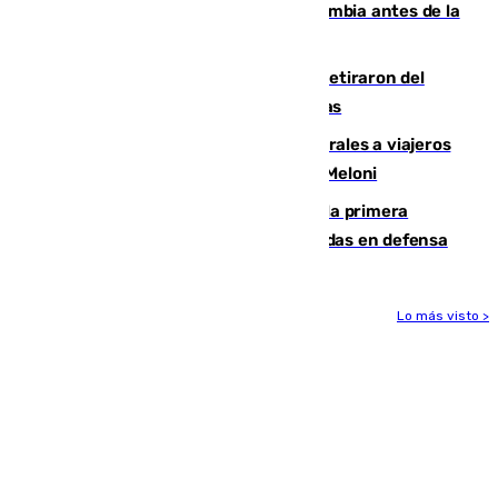
Felipe VI refuerza los lazos con Colombia antes de la
llegada del nuevo presidente
Fernando Calero y Carlos Dotor se retiraron del
encuentro contra el Ceuta con molestias
España restablece controles temporales a viajeros
procedentes de Italia como repuesta a Meloni
El Málaga cae ante el Ceuta y suma la primera
derrota de la pretemporada dejando dudas en defensa
Lo más visto >
Más noticias
Ver más >