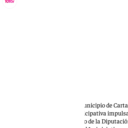
Lynx Devs
martes, 29 octubre 2024, 09:26
Compartir:
Durante la jornada de ayer el municipio de Carta
otoño, taller de plantación participativa impul
del Servicio de Cambio Climático de la Diputaci