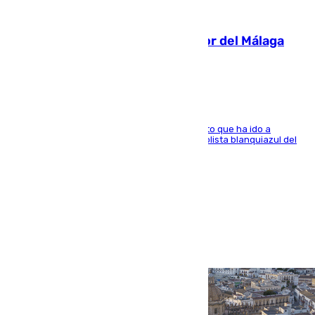
07.08.2026
Isco, la nueva mascota del jugador del Málaga
Dani Lorenzo
El centrocampista marbellí es ‘padre’ de un gato que ha ido a
recoger a Vigo y su nombre es como el exfutbolista blanquiazul del
Arroyo de la Miel