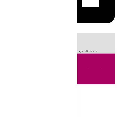
HOY
|
Fútbol
Primera División
Crisis Migratoria en Ceuta
LaLiga
Sucesos
Andalucía