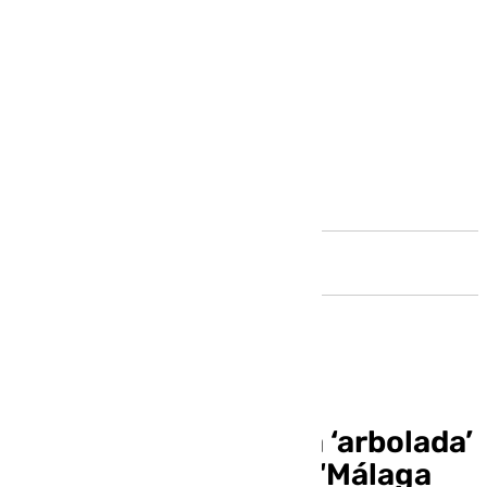
Andalucía
Cartajima acogió una ‘arbolada’
dentro del programa ‘Málaga