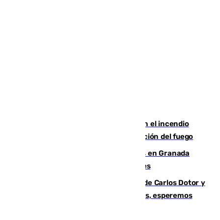
Activado el nivel 2 de emergencia en el incendio
forestal de Niebla por la compleja evolución del fuego
Controlado un incendio de rastrojos en Granada
junto a la autovía y al Callejón de Nogales
Juanfran Funes, sobre las lesiones de Carlos Dotor y
Fernando Calero: “Estamos preocupados, esperemos
que no sea nada”