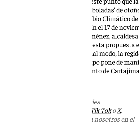
generaciones.Cabe recordar en este punto que la
Cartajima forma parte de las ‘arboladas’ de oto
Málaga Viva del Servicio de Cambio Climático de
también se desarrollarán en Coín el 17 de noviem
noviembre.Por último, Isabel Jiménez, alcaldesa
positivamente la realización de esta propuesta en
por parte del Consistorio. De igual modo, la regi
marcha de actividades de este tipo pone de man
medioambiental del Ayuntamiento de Cartajima
Más noticias de
101TV
en las redes
sociales:
Instagram
,
Facebook
,
Tik Tok
o
X
.
Puedes ponerte en contacto con nosotros en el
correo
informativos@101tv.es