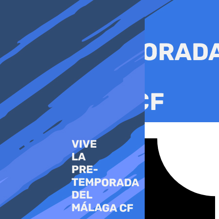
Ir
al
contenido
Tiktok