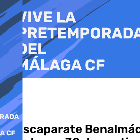
Ir
al
contenido
El Escaparate Benalmád