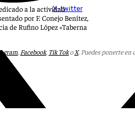
dicado a la actividad
X-twitter
sentado por F. Conejo Benítez,
cia de Rufino López «Taberna
tagram
,
Facebook
,
Tik Tok
o
X
. Puedes ponerte en 