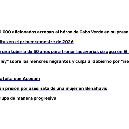
30.000 aficionados arropan al héroe de Cabo Verde en su pres
altas en el primer semestre de 2026
e una tubería de 50 años para frenar las averías de agua en E
ey" sobre los menores migrantes y culpa al Gobierno por "ines
ratuita con Apecom
 en prisión por asesinato de una mujer en Benahavís
grupo de manera progresiva