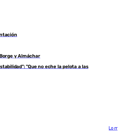
entación
l Borge y Almáchar
tabilidad": "Que no eche la pelota a las
Lo más visto >