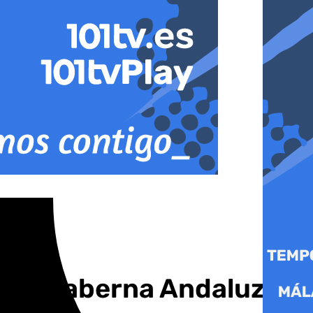
pez «Taberna Andaluza»