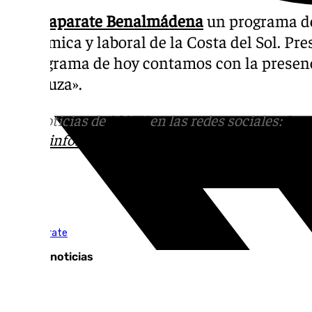
El
Escaparate Benalmádena
un programa de
económica y laboral de la Costa del Sol. Pre
el programa de hoy contamos con la presen
Andaluza».
Más noticias de
101TV
en las redes sociales:
Ins
correo
informativos@101tv.es
Tags:
El Escaparate
Últimas noticias