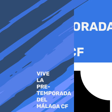
Ir
al
contenido
Tiktok