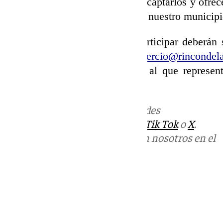
capacidad de negocio debemos captarlos y ofrecer
la fuga de capital y revertirlo en nuestro municip
Las personas interesadas en participar deberán s
en la siguiente dirección:
comercio@rincondelav
apellidos, comercio o empresa al que represen
email de contacto.
Más noticias de
101TV
en las redes
sociales:
Instagram
,
Facebook
,
Tik Tok
o
X
.
Puedes ponerte en contacto con nosotros en el
correo
informativos@101tv.es
Tags:
Últimas noticias