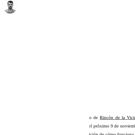
Carlos Rico
martes, 22 octubre 2024, 13:29
Compartir:
La Concejalía de Comercio del Ayuntamiento de
Rincón de la Vict
Empresarial que se celebrará en el municipio el próximo 9 de noviem
realizándose en primer lugar una breve exposición de cómo funciona 