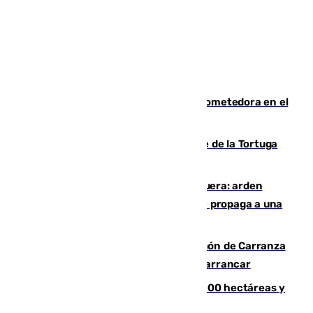
El año 2007, una generación muy prometedora en el
mundo del fútbol
Incendio forestal en el paraje Monte de la Tortuga
de Málaga
Incendio en un vertedero de Antequera: arden
chatarra, muebles y palets y el fuego se propaga a una
zona de monte
Las Palmas conquista el Trofeo Ramón de Carranza
y somete a un Cádiz que no termina de arrancar
El incendio de Niebla alcanza las 8.000 hectáreas y
mantiene desalojadas a 474 personas