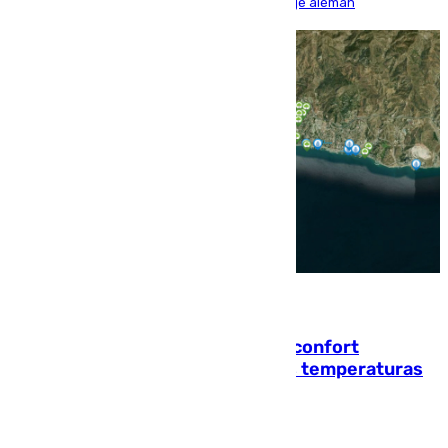
encuentro, pero acabó cediendo ante el empuje alemán
08.08.2026
Málaga contabiliza 148 zonas de confort
climático para enfrentar las altas temperaturas