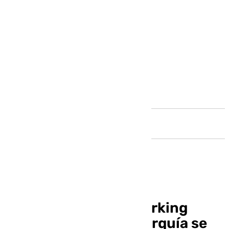
Andalucía
El I Encuentro Networking
Empresarial de la Axarquía se