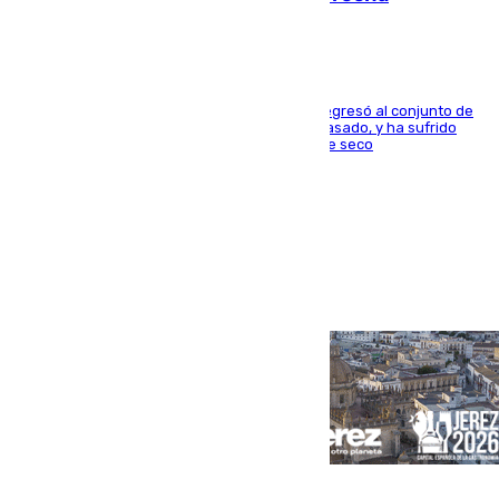
El centrocampista reconvertido en atacante regresó al conjunto de
la capital, después de salir obligado el curso pasado, y ha sufrido
una lesión que lo mantendrá un año en el dique seco