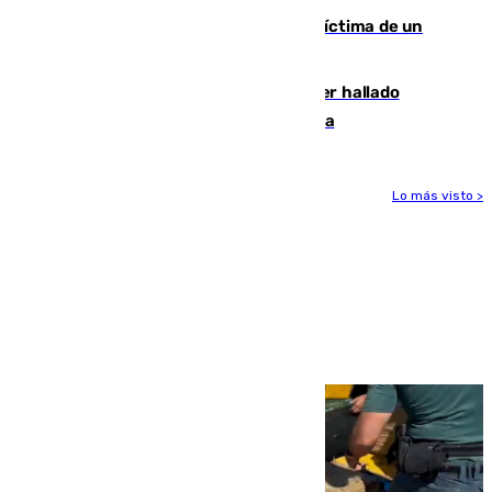
El tenista checho Lehecka, nueva víctima de un
Rafa Jódar que está siendo imparable
Muere un hombre de 58 años tras ser hallado
inconsciente en una piscina en Cómpeta
Lo más visto >
Más noticias
Ver más >