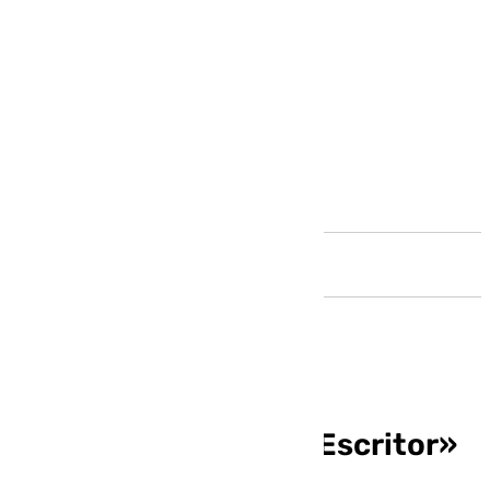
Andalucía
Francisco Quevedo «Escritor»
en Benalmádena Life