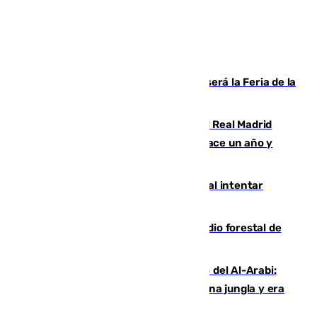
Talleres, escape room y música: así será la Feria de la
Juventud Cofrade de Málaga
El fichaje más caro de la historia del Real Madrid
costaba 105 millones de euros menos hace un año y
jugaba en Leganés
Ceuta suma 82 fallecidos en el mar al intentar
cruzar la frontera española
Huelva eleva a emergencia el incendio forestal de
Niebla
Juanfran Funes, sobre el duro juego del Al-Arabi:
“Por momentos nos hemos metido en una jungla y era
hasta peligroso”