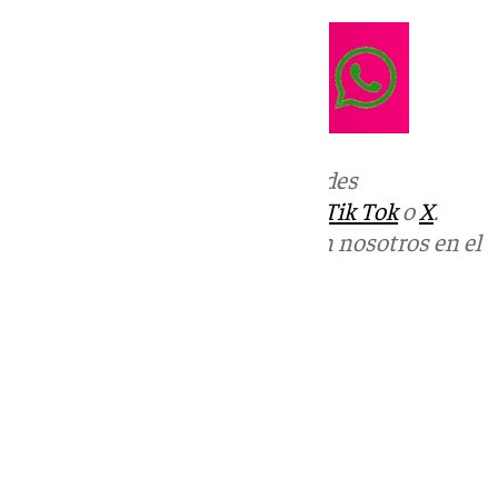
Más noticias de
101TV
en las redes
sociales:
Instagram
,
Facebook
,
Tik Tok
o
X
.
Puedes ponerte en contacto con nosotros en el
correo
informativos@101tv.es
Tags:
Benalmádena Life
Últimas noticias