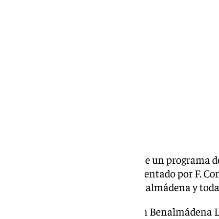
Miguel Alfonso
martes, 17 diciembre 2024, 12:12
Compartir:
Todos los días Benalmádena Life un programa ded
cultural de la Costa del Sol. Presentado por F. C
social, cultural y eventos de Benalmádena y toda 
Francisco Quevedo «Escritor» en Benalmádena L