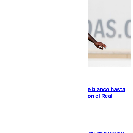
06.08.2026
Vinícius Júnior seguirá vestido de blanco hasta
2032 tras cerrar su renovación con el Real
Madrid