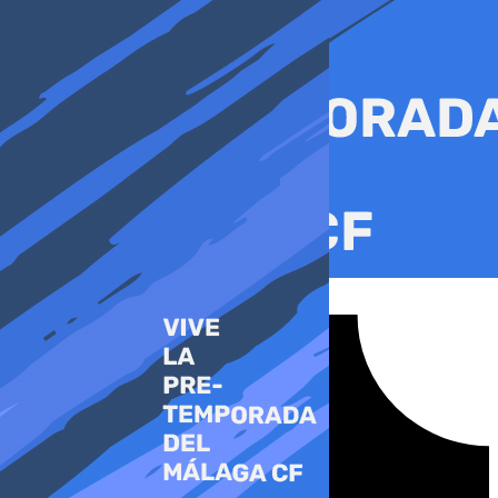
Ir
al
contenido
Tiktok