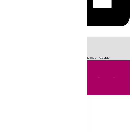
HOY
|
Fútbol
Primera División
Crisis Migratoria en Ceuta
Sucesos
LaLiga
Andalucía