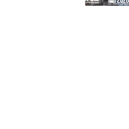
Portada
Andalucía
Sevilla
Málaga
Granada
España
Internacional
Economía
Sociedad
Cultura
Deportes