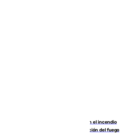
Activado el nivel 2 de emergencia en el incendio
forestal de Niebla por la compleja evolución del fuego