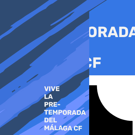
Ir
al
contenido
Tiktok