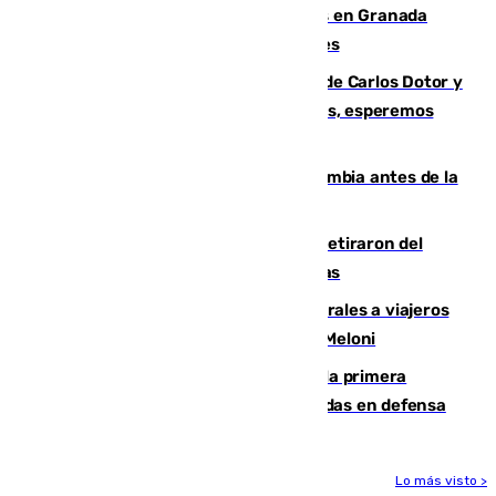
Controlado un incendio de rastrojos en Granada
junto a la autovía y al Callejón de Nogales
Juanfran Funes, sobre las lesiones de Carlos Dotor y
Fernando Calero: “Estamos preocupados, esperemos
que no sea nada”
Felipe VI refuerza los lazos con Colombia antes de la
llegada del nuevo presidente
Fernando Calero y Carlos Dotor se retiraron del
encuentro contra el Ceuta con molestias
España restablece controles temporales a viajeros
procedentes de Italia como repuesta a Meloni
El Málaga cae ante el Ceuta y suma la primera
derrota de la pretemporada dejando dudas en defensa
Lo más visto >