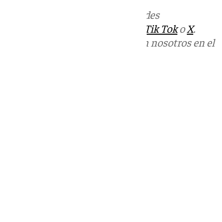
Más noticias de
101TV
en las redes
sociales:
Instagram
,
Facebook
,
Tik Tok
o
X
.
Puedes ponerte en contacto con nosotros en el
correo
informativos@101tv.es
Tags:
Últimas noticias