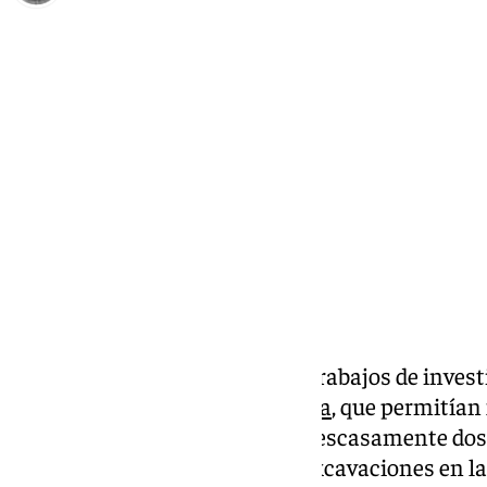
Carlos Rico
miércoles, 25 septiembre 2024, 13:02
Compartir:
Hace 50 años se acababan los trabajos de invest
Victoria
, en
Rincón de la Victoria
, que permitían
hallados en 14.000 años. Hace escasamente dos
propios para continuar estas excavaciones en la