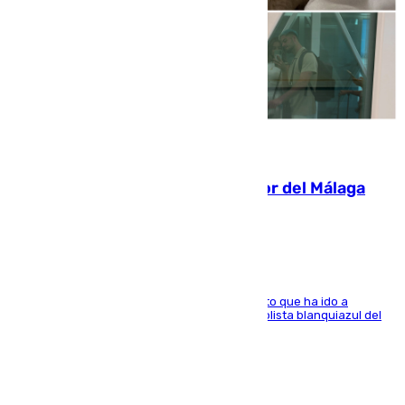
07.08.2026
Isco, la nueva mascota del jugador del Málaga
Dani Lorenzo
El centrocampista marbellí es ‘padre’ de un gato que ha ido a
recoger a Vigo y su nombre es como el exfutbolista blanquiazul del
Arroyo de la Miel