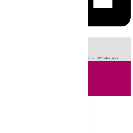
HOY
|
Fútbol
Primera División
LaLiga
Crisis Migratoria en Ceuta
101 Televisión
Andalucía