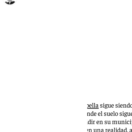
Ignacio Pérez
martes, 14 enero 2025, 11:53
Compartir:
La localidad malagueña de
Marbella
sigue siend
imponentes de nuestro país, donde el suelo sigu
fortunas del mundo buscan residir en su municipi
ser una moda para convertirse en una realidad, a