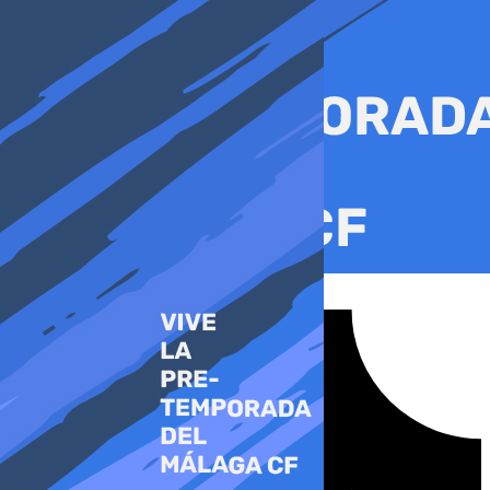
Ir
al
contenido
Tiktok