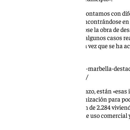
Posteriormente, añadió: «Aquí contamos con dife
largo plazo, respectivamente, encontrándose en 
ejecución donde está realizándose la obra de des
están tramitando, o incluso en algunos casos rea
en las parcelas resultantes (una vez que se ha aco
han instalado las farolas)».
https://www.101tv.es/204445-2-marbella-destac
subraya-aumento-censo-oficial/
En segundo lugar, ya a medio plazo, están «esas
tramitando el proyecto de urbanización para pod
contando aquí con la proyección de 2.284 viviend
de 10.114,78 metros cuadrados de uso comercial
hotelero, ha señalado.