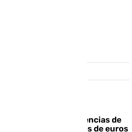
Andalucía
Marbella concede licencias de
obras por 315 millones de euros