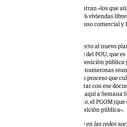
Ya en el tercer bloque, se encuentran «los que a
urbanística». «Hablamos de 3.676 viviendas libre
60.802,96 metros cuadrados de uso comercial y
hotelero», ha indicado.
Además, ha recordado con respecto al nuevo pla
realizó la aprobación del Avance del POU, que es
suelo urbano, y se sometió a exposición pública 
ciudadana: «Hemos mantenido numerosas reuni
recibiendo las sugerencias de un proceso que cu
lo que nuestra intención es contar con ese doc
pata de nuestro plan general de aquí a Semana Sa
ha apuntado que, mientras tanto, el PGOM (que
sometimos a una segunda exposición pública».
Descubre más noticias de 101Tv en las redes soc