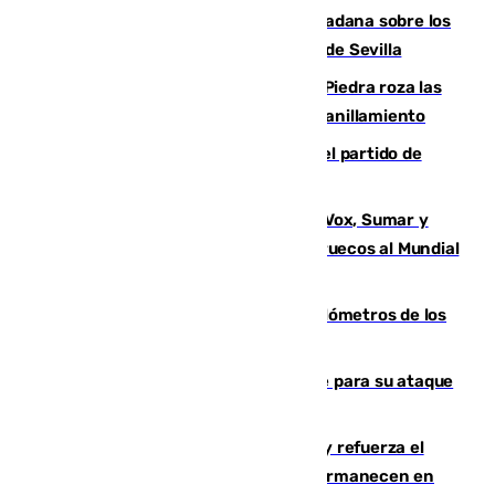
PSOE y Vox critican la consulta ciudadana sobre los
toldos que ha lanzado el Ayuntamiento de Sevilla
La laguna malagueña de Fuente de Piedra roza las
30.000 parejas de flamencos antes del anillamiento
Sigue en directo la retransmisión del partido de
pretemporada Málaga-Al-Arabi
La crisis migratoria de Ceuta une a Vox, Sumar y
Podemos contra la candidatura de Marruecos al Mundial
2030
Diputación limpia de residuos 170 kilómetros de los
principales caminos del Rocío en Sevilla
El Real Madrid ficha a Yan Diomande para su ataque
por 125 millones
El Gobierno instala duchas y baños y refuerza el
CETI para los miles de migrantes que permanecen en