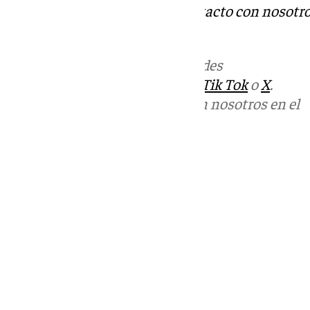
Tok
o
X
. Puedes ponerte en contacto con nosotro
informativos@101tv.es
Más noticias de
101TV
en las redes
sociales:
Instagram
,
Facebook
,
Tik Tok
o
X
.
Puedes ponerte en contacto con nosotros en el
correo
informativos@101tv.es
Tags:
Últimas noticias