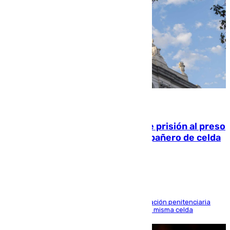
06.08.2026
El Supremo ratifica los 17 años de prisión al preso
que mató estrangulado a su compañero de celda
en Morón
El alto tribunal avala también que la Administración penitenciaria
indemnice a la familia por fallar al asignarles la misma celda