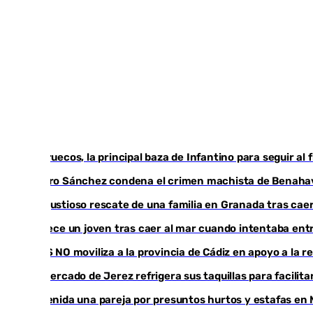
Marruecos, la principal baza de Infantino para seguir al 
Pedro Sánchez condena el crimen machista de Benaha
Angustioso rescate de una familia en Granada tras caer
Fallece un joven tras caer al mar cuando intentaba en
CIES NO moviliza a la provincia de Cádiz en apoyo a la 
El mercado de Jerez refrigera sus taquillas para facilita
Detenida una pareja por presuntos hurtos y estafas en 