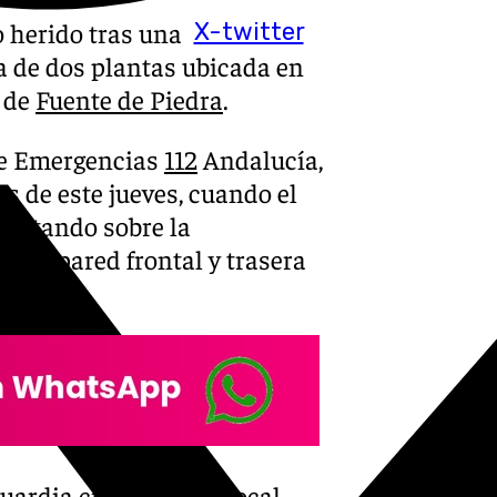
 herido tras una
X-twitter
a de dos plantas ubicada en
o de
Fuente de Piedra
.
de Emergencias
112
Andalucía,
as de este jueves, cuando el
lertando sobre la
e la pared frontal y trasera
ardia civil, Policía Local,