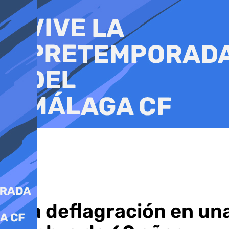
Ir
al
contenido
Una deflagración en una