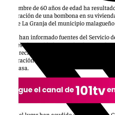
Un hombre de 60 años de edad ha resultado
deflagración de una bombona en su viviend
la calle La Granja del municipio malagueñ
Según han informado fuentes del Servicio 
el suceso ha tenido lugar sobre las 18,15 hor
112
ha recibido varias llamadas de vecinos a
deflagración que ha provocado el derrumbe d
de la casa.
Hasta el lugar han acudido efectivos de la Gu