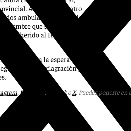
rovincial. Además, el Centro
do dos ambulancias desde los
 al hombre que se encontraba
ado al herido al Hospital de
 Civil, están a la espera de
egurar que la deflagración y
es.
tagram
,
Facebook
,
Tik Tok
o
X
. Puedes ponerte en 