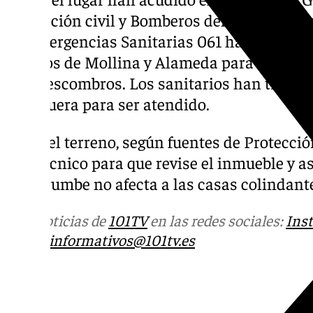
Protección civil y Bomberos del consorcio p
de Emergencias Sanitarias 061 ha moviliza
pueblos de Mollina y Alameda para atender
entre escombros. Los sanitarios han traslad
Antequera para ser atendido.
Sobre el terreno, según fuentes de Protección
una técnico para que revise el inmueble y as
el derrumbe no afecta a las casas colindant
Más noticias de
101TV
en las redes sociales:
Ins
correo
informativos@101tv.es