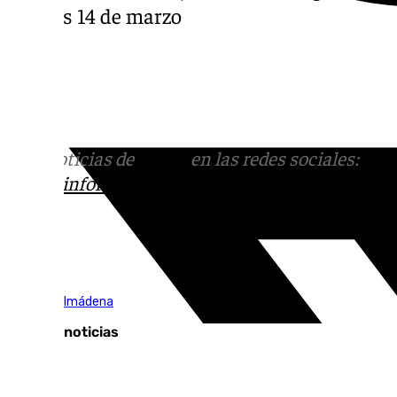
viernes 14 de marzo
Más noticias de
101TV
en las redes sociales:
Ins
correo
informativos@101tv.es
Tags:
Vive Benalmádena
Últimas noticias