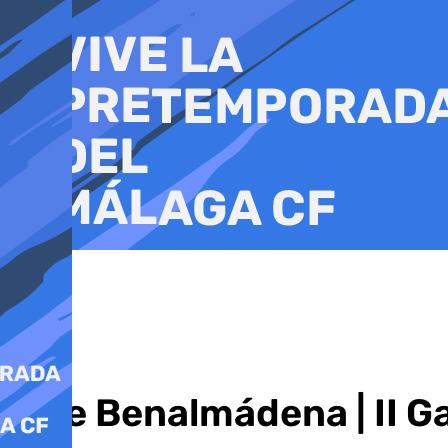
Ir
al
contenido
Vive Benalmádena | II Ga