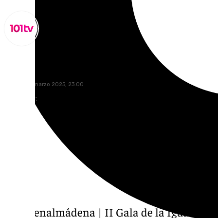
Miguel Alfonso
viernes, 14 marzo 2025, 23:00
Compartir:
Vive Benalmádena | II Gala de la Igualdad d