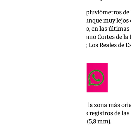
En la jornada del miércoles, los pluviómetros de
incrementando sus registros, aunque muy lejos d
del
lunes
y martes. De este modo, en las últimas
resumibles son los de puntos como Cortes de la F
a su paso por Jubrique (7,4 mm); Los Reales de 
Becerro (5,7 mm).
En el mismo tramo horario y en la zona más orie
modestos vuelven a destacar los registros de las 
Alfarnatejo (6,7 mm) y Alcaucín (5,8 mm).