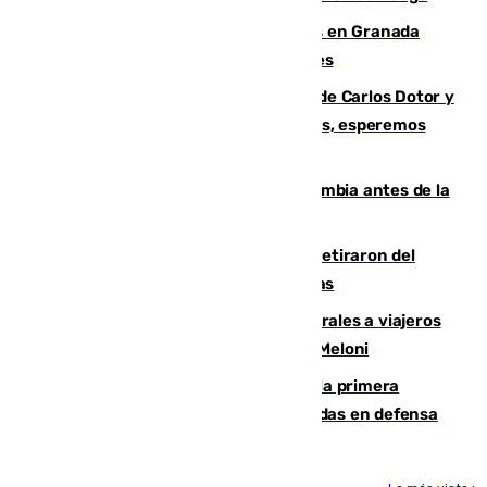
Controlado un incendio de rastrojos en Granada
junto a la autovía y al Callejón de Nogales
Juanfran Funes, sobre las lesiones de Carlos Dotor y
Fernando Calero: “Estamos preocupados, esperemos
que no sea nada”
Felipe VI refuerza los lazos con Colombia antes de la
llegada del nuevo presidente
Fernando Calero y Carlos Dotor se retiraron del
encuentro contra el Ceuta con molestias
España restablece controles temporales a viajeros
procedentes de Italia como repuesta a Meloni
El Málaga cae ante el Ceuta y suma la primera
derrota de la pretemporada dejando dudas en defensa