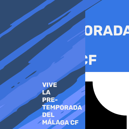
Ir
al
contenido
Tiktok