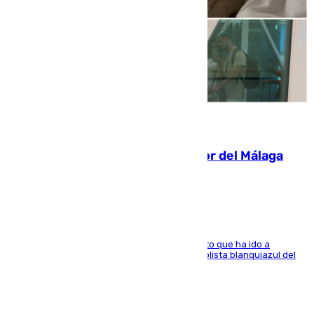
07.08.2026
Isco, la nueva mascota del jugador del Málaga
Dani Lorenzo
El centrocampista marbellí es ‘padre’ de un gato que ha ido a
recoger a Vigo y su nombre es como el exfutbolista blanquiazul del
Arroyo de la Miel