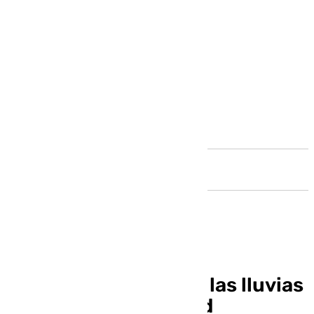
Andalucía
Málaga se despide de las lluvias
y vuelve la estabilidad