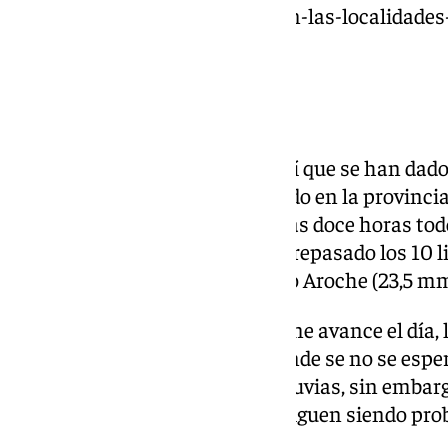
https://www.101tv.es/estas-son-las-localidad
llovido-hasta-el-momento/
Lluvias en Andalucía
En cuanto a Andalucía, donde sí que se han dado
copiosas la pasada noche ha sido en la provinci
datos de Hidrosur, en las últimas doce horas to
localidades onubenses han sobrepasado los 10 l
Rosal de la Frontera (24,9 mm) o Aroche (23,5 mm
A partir de este jueves y conforme avance el día, 
toda la provincia de Málaga, donde se no se espe
próximos días. Los avisos por lluvias, sin emba
Córdoba, Jaén y Sevilla, donde siguen siendo p
en pocas horas.