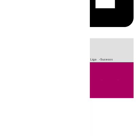
HOY
|
Fútbol
Primera División
Crisis Migratoria en Ceuta
LaLiga
Sucesos
Andalucía