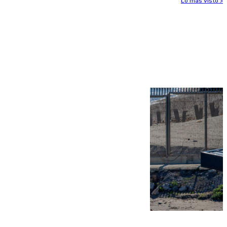
Lo más visto >
Más noticias
Ver más >