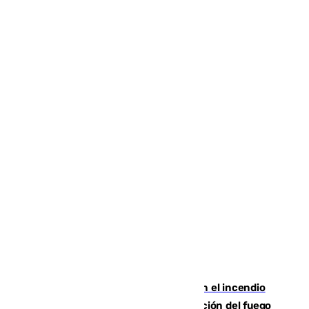
Activado el nivel 2 de emergencia en el incendio
forestal de Niebla por la compleja evolución del fuego