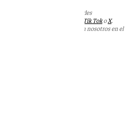
Más noticias de
101TV
en las redes
sociales:
Instagram
,
Facebook
,
Tik Tok
o
X
.
Puedes ponerte en contacto con nosotros en el
correo
informativos@101tv.es
Tags:
Últimas noticias