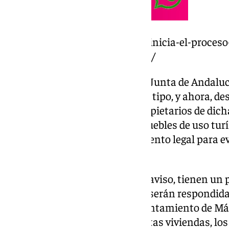
https://www.101tv.es/la-junta-inicia-el-proces
mil-pisos-turisticos-en-malaga/
Fue en julio también cuando la Junta de Andalucí
licencias para viviendas de este tipo, y ahora, 
encuentra notificando a los propietarios de dic
el proceso de baja de estos inmuebles de uso turí
propietarios buscan asesoramiento legal para evi
viviendas.
Una vez que los propietarios el aviso, tienen un 
presentar sus alegaciones, que serán respondida
con previo consenso con el Ayuntamiento de Má
dado por definitiva la baja de estas viviendas, 