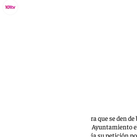
Lynx Devs
miércoles, 25 septiembre 2024, 18:29
Compartir:
El camino sigue allanándose para que se den de 
en
Málaga,
tal y como solicitó el Ayuntamiento e
comunicó a la Junta de Andalucía su petición por