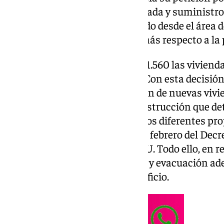
viviendas por no tener una entrada y suministr
miércoles, según han confirmado desde el área d
se han sumado 440 viviendas más respecto a la p
Con esto, ya suman un total de 1.560 las vivienda
quiere dar de baja en la ciudad. Con esta decisi
pretende limitar la implantación de nuevas vivie
limitación se aprobó por una instrucción que d
responsables presentadas por los diferentes prop
RTA desde que entró en vigor en febrero del Decr
requisito establecido en el PGOU. Todo ello, en re
respecto a elementos de acceso y evacuación a
independientes del resto del edificio.