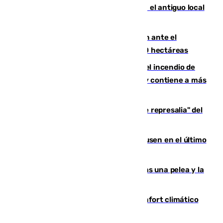
Centro de Málaga: La Tagliatella abre en el antiguo local
de Vox Sports Bar
Moreno pide extremar la precaución ante el
incendio de Niebla, que supera las 4.000 hectáreas
340 personas más desalojadas por el incendio de
Niebla, que mantiene a 410 evacuadas y contiene a más
de 500 efectivos trabajando
Italia responde ante las "medidas de represalia" del
Gobierno de Sánchez
El Sevilla se desinfla ante el Leverkusen en el último
ensayo (1-2)
Tensión en la prisión de Alhaurín tras una pelea y la
incautación de un punzón
Málaga contabiliza 148 zonas de confort climático
para enfrentar las altas temperaturas