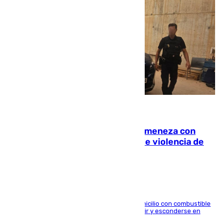
08.08.2026
Retiene a su mujer en su casa y ameneza con
quemar la vivienda: nuevo caso de violencia de
género en Málaga
El arrestado, de 54 años, habría rociado el domicilio con combustible
y habría impedido salir a la víctima antes de huir y esconderse en
una casa cercana