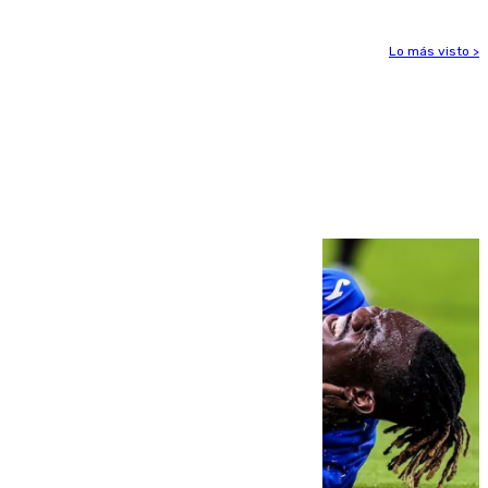
Lo más visto >
Más noticias
Ver más >