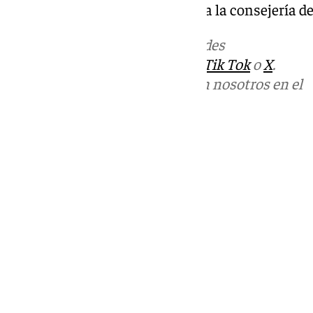
presentar un recurso de alzada a la consejería d
Más noticias de
101TV
en las redes
sociales:
Instagram
,
Facebook
,
Tik Tok
o
X
.
Puedes ponerte en contacto con nosotros en el
correo
informativos@101tv.es
Tags:
Últimas noticias