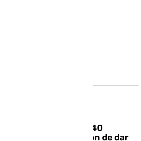
Andalucía
Málaga suma otras 440
viviendas a su petición de dar