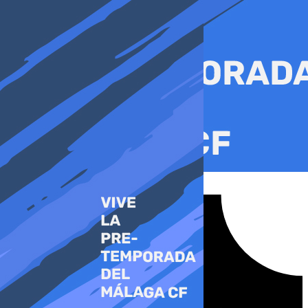
Ir
al
contenido
Tiktok