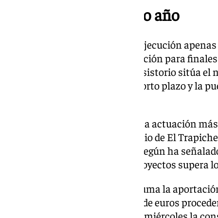
En marcha el próximo año
En febrero de 2024, el grado de ejecución apenas 
Ayuntamiento fijaba su finalización para finales
llegó a cumplirse. Ahora, el Consistorio sitúa el
culminación de los trabajos a corto plazo y la 
centro el próximo año.
La residencia forma parte de una actuación más
rehabilitación del antiguo edificio de El Trapich
Bien de Interés Cultural (BIC). Según ha señalado
conjunta destinada a ambos proyectos supera lo
A este esfuerzo económico se suma la aportación
destinará cerca de 2,8 millones de euros proced
Generation. Así lo anunció este miércoles la cons