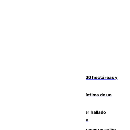
El incendio de Niebla alcanza las 8.000 hectáreas y
mantiene desalojadas a 474 personas
El tenista checho Lehecka, nueva víctima de un
Rafa Jódar que está siendo imparable
Muere un hombre de 58 años tras ser hallado
inconsciente en una piscina en Cómpeta
Un tribunal federal impide a Trump hacer un salón