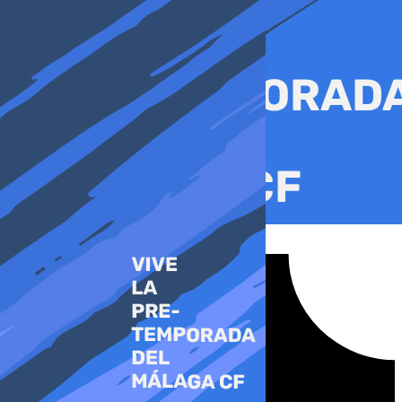
Ir
al
contenido
Tiktok