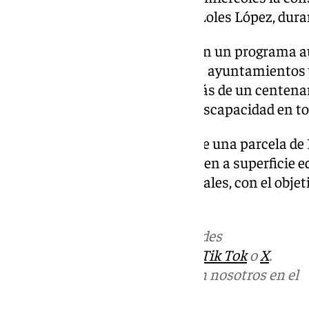
Juventud, Familias e Igualdad, Loles López, duran
Esta financiación se enmarca en un programa 
millones de euros para apoyar a ayuntamientos y
la construcción y reforma de más de un centenar 
para personas mayores y con discapacidad en to
El futuro centro se levanta sobre una parcela de
cuales casi la mitad corresponden a superficie e
contará con 78 plazas residenciales, con el obje
hasta alcanzar el centenar.
Más noticias de
101TV
en las redes
sociales:
Instagram
,
Facebook
,
Tik Tok
o
X
.
Puedes ponerte en contacto con nosotros en el
correo
informativos@101tv.es