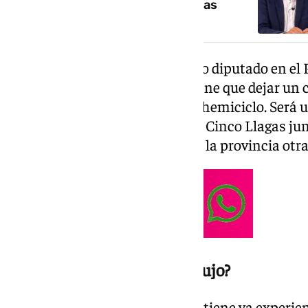
PSOE en las elecciones andaluzas
Dani Pérez, que fue elegido como diputado en el 
como número tres en la lista tiene que dejar un 
semanas hasta que se forme el hemiciclo. Será 
socialistas en el Hospital de las Cinco Llagas jun
encabezaba la lista del PSOE en la provincia otra
¿Quién es Mariano Ruiz Araujo?
Nacido en Málaga en 1985, Ruiz tiene ya experie