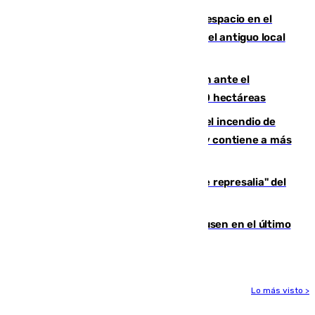
Las marcas internacionales ganan espacio en el
Centro de Málaga: la Tagliatella abre en el antiguo local
de Vox Sports Bar
Moreno pide extremar la precaución ante el
incendio de Niebla, que supera las 4.000 hectáreas
340 personas más desalojadas por el incendio de
Niebla, que mantiene a 410 evacuadas y contiene a más
de 500 efectivos trabajando
Italia responde ante las "medidas de represalia" del
Gobierno de Sánchez
El Sevilla se desinfla ante el Leverkusen en el último
ensayo (1-2)
Lo más visto >