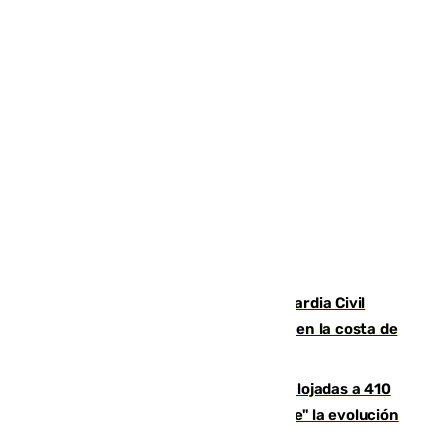
Persecución en Punta Umbría: la Guardia Civil
interviene más de 800 kilos de cocaína en la costa de
Huelva
El incendio de Niebla mantiene desalojadas a 410
personas que siguen con "incertidumbre" la evolución
del viento