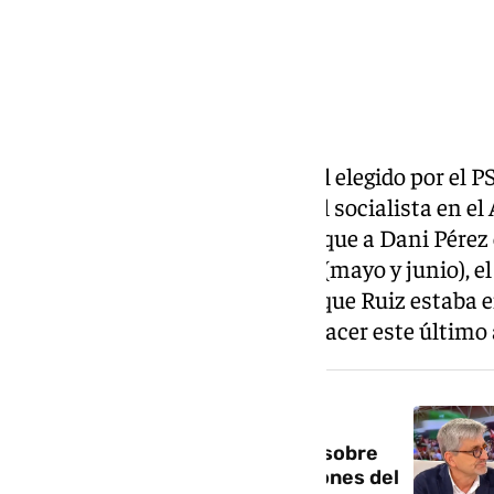
El edil Mariano Ruiz Araujo es el elegido por el
portavocía del grupo municipial socialista en el
de confirmación oficial, puesto que a Dani Pérez
plenos en la Casona del Parque (mayo y junio), el
fichas de un modo esperado ya que Ruiz estaba en 
nombre que más sonaba para hacer este último 
NOTICIA RELACIONADA
Josele Aguilar elude el debate sobre
Dani Pérez y centra las intenciones del