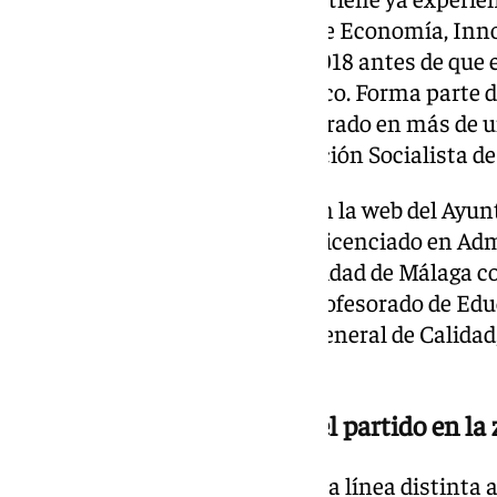
ya que fue delegado territorial de Economía, Inn
Junta de Andalucía de 2016 a 2018 antes de que el
PSOE en el Ejecutivo autonómico. Forma parte de
lidera Aguilar, con quien ha figurado en más de 
secretario general de la Agrupación Socialista de 
En el currículum que aparece en la web del Ayu
concejal del PSOE figura como licenciado en Adm
Empresas (ADE) por la Universidad de Málaga co
Sociología Aplicada y otro en Profesorado de E
fue con anterioridad Director General de Calida
Turismo.
Pedigrí socialista y activo del partido en la
Desde hace tiempo marcaba una línea distinta a 