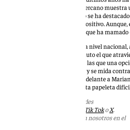
Casona del Parque. En el trato cercano muestra u
moderado que hasta la fecha no se ha destacado 
ruidoso, sino tendente a lo propositivo. Aunque,
disciplina de partido de alguien que ha mamado 
Llega en un momento delicado a nivel nacional, a
es un momento de declive absoluto el que atravi
están las elecciones de 2027, en las que una opci
Aguilar deje el escaño en Sevilla y se mida contr
nunca se sabe y con un año por delante a Maria
para demostrar su valía ante esta papeleta difíc
Más noticias de
101TV
en las redes
sociales:
Instagram
,
Facebook
,
Tik Tok
o
X
.
Puedes ponerte en contacto con nosotros en el
correo
informativos@101tv.es