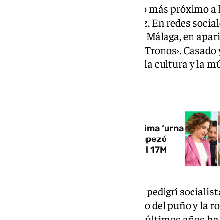
socialistas de la capital estando más próximo a 
Josele Aguilar se impuso a Pérez. En redes socia
apuntar debates de la ciudad de Málaga, en apar
póster de series como ‹Juego de Tronos›. Casado
en redes sociales su afición por la cultura y la 
otro tipo de eventos.
NOTICIA RELACIONADA
Elecciones municipales, la próxima ‘urna
en el camino’: la carrera que empezó
con los llantos y los festejos del 17M
A sus 41 años, Ruiz Araujo tiene pedigrí socialis
Cuadras, un histórico del partido del puño y la r
la zona Este de la ciudad, en los últimos años ha