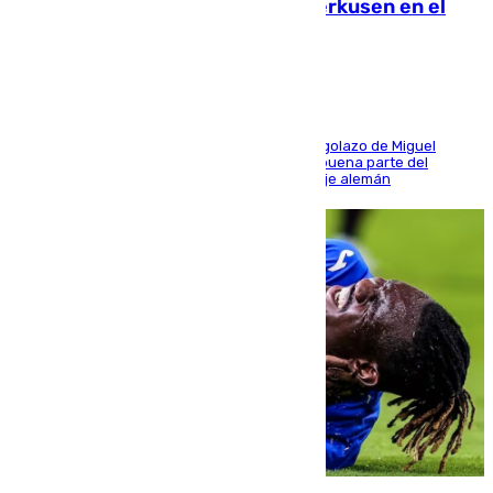
El Sevilla se desinfla ante el Leverkusen en el
último ensayo (1-2)
El conjunto de Luis García se adelantó con un golazo de Miguel
Sierra y ofreció buenas sensaciones durante buena parte del
encuentro, pero acabó cediendo ante el empuje alemán