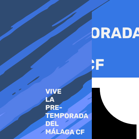
Ir
al
contenido
Tiktok