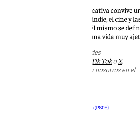
Con su faceta política y reivindicativa convive u
la fantasía medieval, la música indie, el cine y la
personal que ha salido a la luz, él mismo se de
con gustos comunes, pero con una vida muy ajet
Más noticias de
101TV
en las redes
sociales:
Instagram
,
Facebook
,
Tik Tok
o
X
.
Puedes ponerte en contacto con nosotros en el
correo
informativos@101tv.es
Tags:
Ayuntamiento de Málaga
Partido Socialista (PSOE)
Últimas noticias