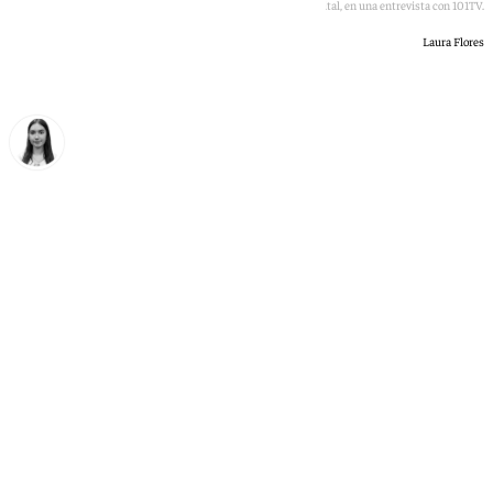
Mariano Ruiz, actual portavoz del PSOE en Málaga capital, en una entrevista con 101TV.
Laura Flores
Laura Flores
viernes, 5 junio 2026, 16:25
Compartir: