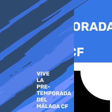
Ir
al
contenido
Tiktok