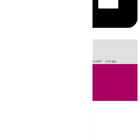
HOY
|
Crisis Migratoria en Ceuta
Sucesos
Fútbol
Primera División
LaLiga
Andalucía