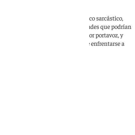
El paleño se define como un político sarcástico,
pero también incisivo, dos cualidades que podrían
diferenciarlo de Dani Pérez, anterior portavoz, y
que podrían ser claves a la hora de enfrentarse a
De la Torre