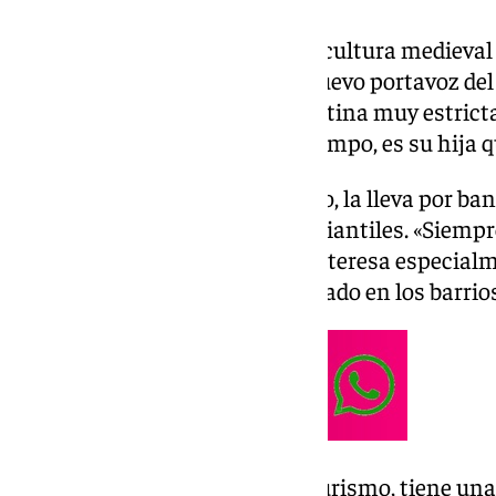
Padre de Adriana, amante de la cultura medieval
así se define Mariano Ruiz, el nuevo portavoz de
libros, aunque mantiene una rutina muy estricta
responsabilidades. Y si tiene tiempo, es su hija 
La identidad de su barrio, El Palo, la lleva por b
vinculado a movimientos estudiantiles. «Siempr
las cosas», ha señalado. No le interesa especialm
que, como afirma, él está «centrado en los barrios
Es economista y en cuanto al turismo, tiene una 