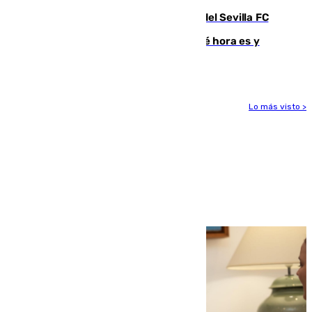
Joan Jordán deja de ser futbolista del Sevilla FC
Eclipse solar del 12 de agosto: ¿a qué hora es y
cuánto durará?
Lo más visto >
Más noticias
Ver más >