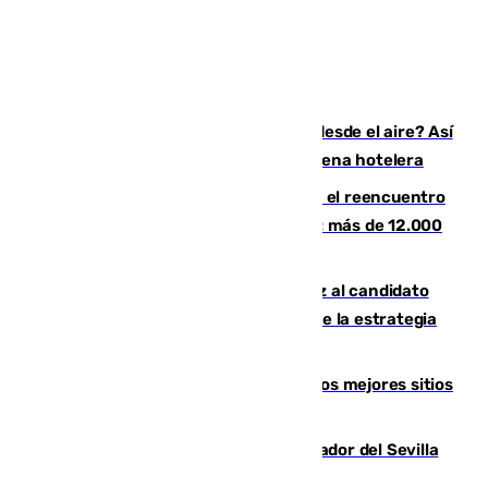
¿200.000 euros para ver el eclipse desde el aire? Así
es el exclusivo pack que ofrece una cadena hotelera
La Rosaleda, aún lejos del lleno para el reencuentro
con el Málaga en el Trofeo Costa del Sol: más de 12.000
entradas disponibles
¿Por qué el PSOE ve en Mariano Ruiz al candidato
idóneo a la Alcaldía de Málaga? Claves de la estrategia
socialista
Esta es la página web que muestra los mejores sitios
para ver el eclipse
Robbie Ure ya posa como nuevo jugador del Sevilla
FC