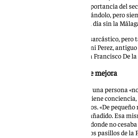
calidad». Es consciente de la importancia del sec
considera necesario seguir cuidándolo, pero sie
que se luce no sobreviviría ni un día sin la Málag
Como portavoz se define como sarcástico, pero t
que podrían diferenciarlo de Dani Perez, antiguo
claves a la hora de enfrentarse a Francisco De la
Desde joven, con vocación de mejora
Mariano Ruiz se presenta como una persona «no
vinculada a Málaga. Desde que tiene conciencia,
mejorar el día a día de sus vecinos. «De pequeño m
pensaba cómo mejorarlas», ha añadido. Esa mi
durante su etapa universitaria, donde no cesaba
docencia, el plan de estudios o los pasillos de la 