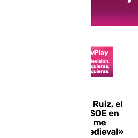
Política malagueña
Así se define Mariano Ruiz, el
nuevo portavoz del PSOE en
Málaga: «Soy un friki, me
encanta la cultura medieval»